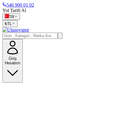
546 900 01 02
Yol Tarifi Al
TR
₺
TL
Giriş
Hesabım