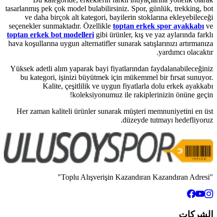
tasarlanmış pek çok model bulabilirsin
ve daha birçok alt kategori, bay
seçenekler sunmaktadır. Özellikle
to
toptan erkek bot modelleri
gibi ürün
hava koşullarına uygun alternatifler s
Yüksek adetli alım yaparak bayi fiya
bu kategori, işinizi büyütmek içi
Kalite, çeşitlilik ve uygu
koleksiyonumuz i
Her zaman kaliteli ürünler sunara