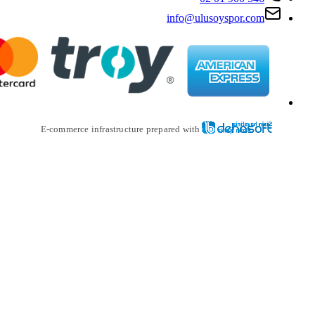
i
E-commerce infrastructure prepare