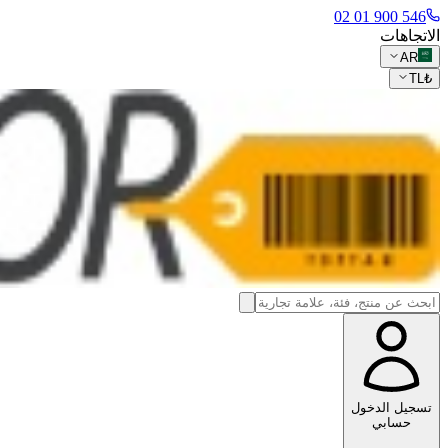
546 900 01 02
الاتجاهات
AR
TL
₺
تسجيل الدخول
حسابي