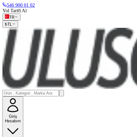
546 900 01 02
Yol Tarifi Al
TR
₺
TL
Giriş
Hesabım