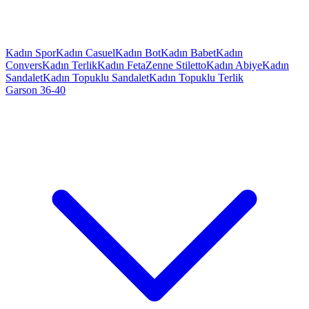
Kadın Spor
Kadın Casuel
Kadın Bot
Kadın Babet
Kadın
Convers
Kadın Terlik
Kadın Feta
Zenne Stiletto
Kadın Abiye
Kadın
Sandalet
Kadın Topuklu Sandalet
Kadın Topuklu Terlik
Garson 36-40