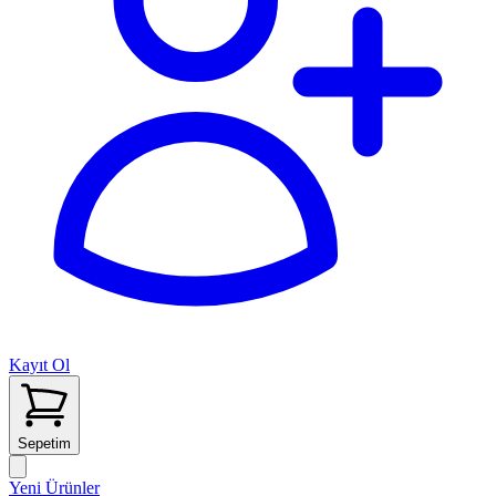
Kayıt Ol
Sepetim
Yeni Ürünler