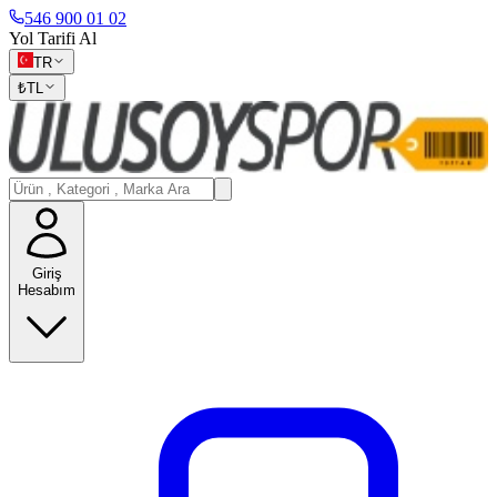
546 900 01 02
Yol Tarifi Al
TR
₺
TL
Giriş
Hesabım