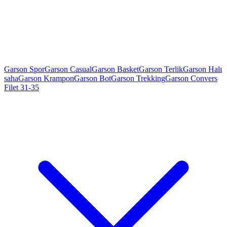
Garson Spor
Garson Casual
Garson Basket
Garson Terlik
Garson Halı
saha
Garson Krampon
Garson Bot
Garson Trekking
Garson Convers
Filet 31-35