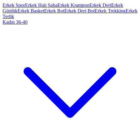
Erkek Spor
Erkek Halı Saha
Erkek Krampon
Erkek Deri
Erkek
Günlük
Erkek Basket
Erkek Bot
Erkek Deri Bot
Erkek Trekking
Erkek
Terlik
Kadın 36-40