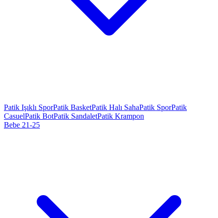
Patik Işıklı Spor
Patik Basket
Patik Halı Saha
Patik Spor
Patik
Casuel
Patik Bot
Patik Sandalet
Patik Krampon
Bebe 21-25