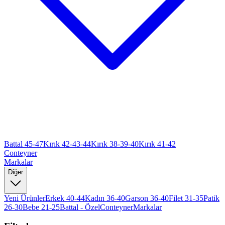
Battal 45-47
Kırık 42-43-44
Kırık 38-39-40
Kırık 41-42
Conteyner
Markalar
Diğer
Yeni Ürünler
Erkek 40-44
Kadın 36-40
Garson 36-40
Filet 31-35
Patik
26-30
Bebe 21-25
Battal - Özel
Conteyner
Markalar