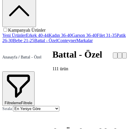
Kampanyalı Ürünler
Yeni Ürünler
Erkek 40-44
Kadın 36-40
Garson 36-40
Filet 31-35
Patik
26-30
Bebe 21-25
Battal - Özel
Conteyner
Markalar
Battal - Özel
Anasayfa
/
Battal - Özel
111
ürün
Filtreleme
Filtrele
Sırala
: