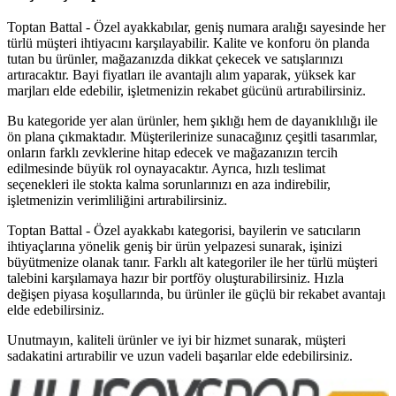
Toptan Battal - Özel ayakkabılar, geniş numara aralığı sayesinde her
türlü müşteri ihtiyacını karşılayabilir. Kalite ve konforu ön planda
tutan bu ürünler, mağazanızda dikkat çekecek ve satışlarınızı
artıracaktır. Bayi fiyatları ile avantajlı alım yaparak, yüksek kar
marjları elde edebilir, işletmenizin rekabet gücünü artırabilirsiniz.
Bu kategoride yer alan ürünler, hem şıklığı hem de dayanıklılığı ile
ön plana çıkmaktadır. Müşterilerinize sunacağınız çeşitli tasarımlar,
onların farklı zevklerine hitap edecek ve mağazanızın tercih
edilmesinde büyük rol oynayacaktır. Ayrıca, hızlı teslimat
seçenekleri ile stokta kalma sorunlarınızı en aza indirebilir,
işletmenizin verimliliğini artırabilirsiniz.
Toptan Battal - Özel ayakkabı kategorisi, bayilerin ve satıcıların
ihtiyaçlarına yönelik geniş bir ürün yelpazesi sunarak, işinizi
büyütmenize olanak tanır. Farklı alt kategoriler ile her türlü müşteri
talebini karşılamaya hazır bir portföy oluşturabilirsiniz. Hızla
değişen piyasa koşullarında, bu ürünler ile güçlü bir rekabet avantajı
elde edebilirsiniz.
Unutmayın, kaliteli ürünler ve iyi bir hizmet sunarak, müşteri
sadakatini artırabilir ve uzun vadeli başarılar elde edebilirsiniz.