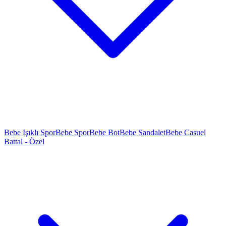
Bebe Işıklı Spor
Bebe Spor
Bebe Bot
Bebe Sandalet
Bebe Casuel
Battal - Özel