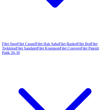
Filet Spor
Filet Casuel
Filet Halı Saha
Filet Basket
Filet Bot
Filet
Trekking
Filet Sandalet
Filet Krampon
Filet Convers
Filet Patenli
Patik 26-30