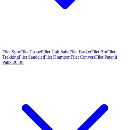
Filet Spor
Filet Casuel
Filet Halı Saha
Filet Basket
Filet Bot
Filet
Trekking
Filet Sandalet
Filet Krampon
Filet Convers
Filet Patenli
Patik 26-30