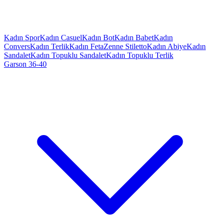
Kadın Spor
Kadın Casuel
Kadın Bot
Kadın Babet
Kadın
Convers
Kadın Terlik
Kadın Feta
Zenne Stiletto
Kadın Abiye
Kadın
Sandalet
Kadın Topuklu Sandalet
Kadın Topuklu Terlik
Garson 36-40