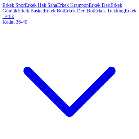
Erkek Spor
Erkek Halı Saha
Erkek Krampon
Erkek Deri
Erkek
Günlük
Erkek Basket
Erkek Bot
Erkek Deri Bot
Erkek Trekking
Erkek
Terlik
Kadın 36-40