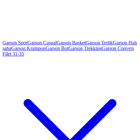
Garson Spor
Garson Casual
Garson Basket
Garson Terlik
Garson Halı
saha
Garson Krampon
Garson Bot
Garson Trekking
Garson Convers
Filet 31-35