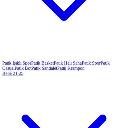
Patik Işıklı Spor
Patik Basket
Patik Halı Saha
Patik Spor
Patik
Casuel
Patik Bot
Patik Sandalet
Patik Krampon
Bebe 21-25