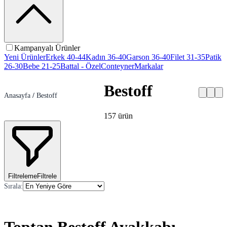
Kampanyalı Ürünler
Yeni Ürünler
Erkek 40-44
Kadın 36-40
Garson 36-40
Filet 31-35
Patik
26-30
Bebe 21-25
Battal - Özel
Conteyner
Markalar
Bestoff
Anasayfa
/
Bestoff
157
ürün
Filtreleme
Filtrele
Sırala
: