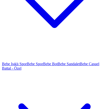
Bebe Işıklı Spor
Bebe Spor
Bebe Bot
Bebe Sandalet
Bebe Casuel
Battal - Özel