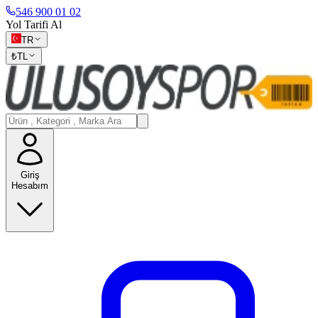
546 900 01 02
Yol Tarifi Al
TR
₺
TL
Giriş
Hesabım