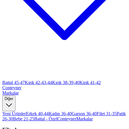
Battal 45-47
Kırık 42-43-44
Kırık 38-39-40
Kırık 41-42
Conteyner
Markalar
Diğer
Yeni Ürünler
Erkek 40-44
Kadın 36-40
Garson 36-40
Filet 31-35
Patik
26-30
Bebe 21-25
Battal - Özel
Conteyner
Markalar