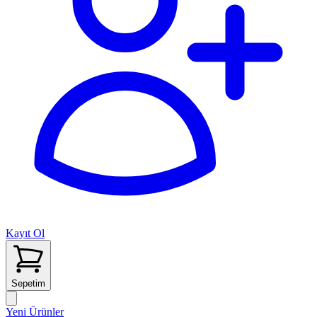
Kayıt Ol
Sepetim
Yeni Ürünler