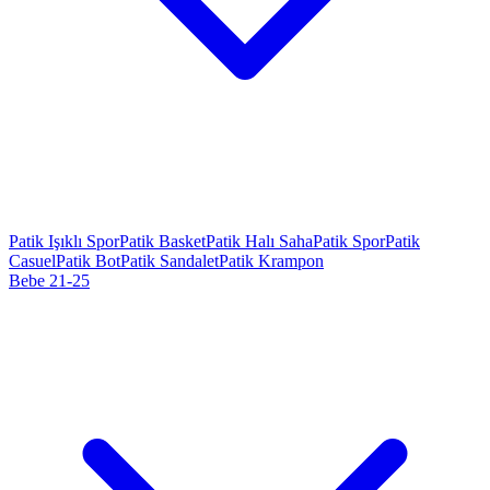
Patik Işıklı Spor
Patik Basket
Patik Halı Saha
Patik Spor
Patik
Casuel
Patik Bot
Patik Sandalet
Patik Krampon
Bebe 21-25