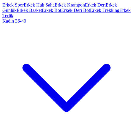
Erkek Spor
Erkek Halı Saha
Erkek Krampon
Erkek Deri
Erkek
Günlük
Erkek Basket
Erkek Bot
Erkek Deri Bot
Erkek Trekking
Erkek
Terlik
Kadın 36-40