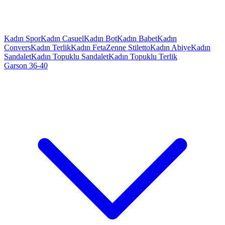
Kadın Spor
Kadın Casuel
Kadın Bot
Kadın Babet
Kadın
Convers
Kadın Terlik
Kadın Feta
Zenne Stiletto
Kadın Abiye
Kadın
Sandalet
Kadın Topuklu Sandalet
Kadın Topuklu Terlik
Garson 36-40