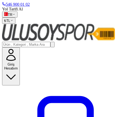
546 900 01 02
Yol Tarifi Al
TR
₺
TL
Giriş
Hesabım