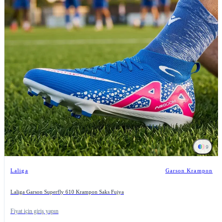
9
Laliga
Garson Krampon
Laliga Garson Superfly 610 Krampon Saks Fujya
Fiyat için giriş yapın