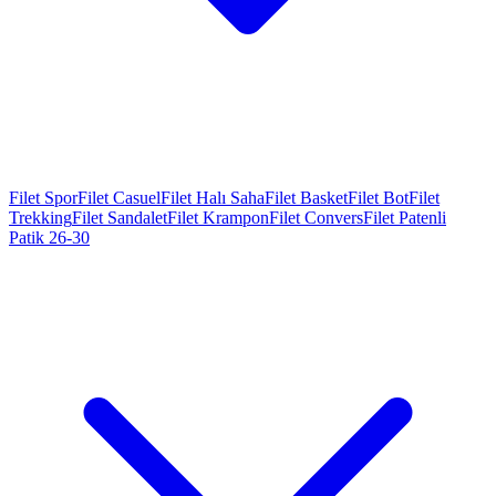
Filet Spor
Filet Casuel
Filet Halı Saha
Filet Basket
Filet Bot
Filet
Trekking
Filet Sandalet
Filet Krampon
Filet Convers
Filet Patenli
Patik 26-30