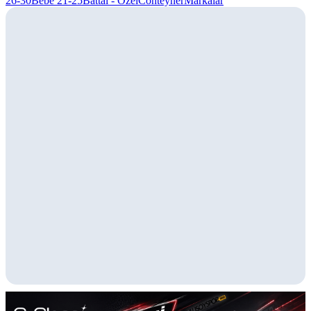
26-30
Bebe 21-25
Battal - Özel
Conteyner
Markalar