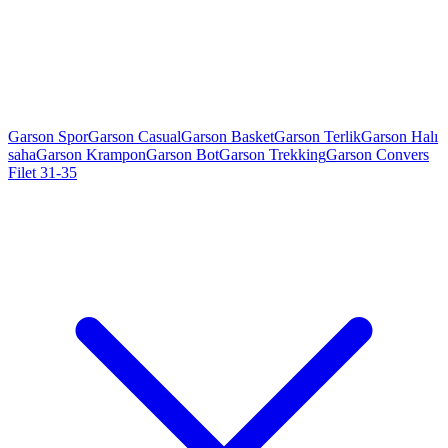
Garson Spor
Garson Casual
Garson Basket
Garson Terlik
Garson Halı
saha
Garson Krampon
Garson Bot
Garson Trekking
Garson Convers
Filet 31-35