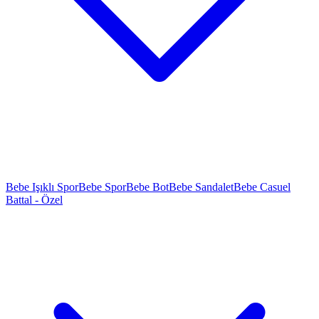
Bebe Işıklı Spor
Bebe Spor
Bebe Bot
Bebe Sandalet
Bebe Casuel
Battal - Özel