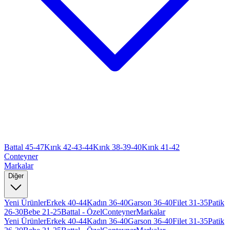
Battal 45-47
Kırık 42-43-44
Kırık 38-39-40
Kırık 41-42
Conteyner
Markalar
Diğer
Yeni Ürünler
Erkek 40-44
Kadın 36-40
Garson 36-40
Filet 31-35
Patik
26-30
Bebe 21-25
Battal - Özel
Conteyner
Markalar
Yeni Ürünler
Erkek 40-44
Kadın 36-40
Garson 36-40
Filet 31-35
Patik