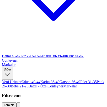
Battal 45-47
Kırık 42-43-44
Kırık 38-39-40
Kırık 41-42
Conteyner
Markalar
Diğer
Yeni Ürünler
Erkek 40-44
Kadın 36-40
Garson 36-40
Filet 31-35
Patik
26-30
Bebe 21-25
Battal - Özel
Conteyner
Markalar
Filtreleme
Temizle