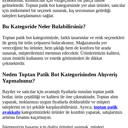
ayakkabılar, kullanıcılar için vazgeçilmez bir parça haline
gelmektedir. Toptan patik bot kategorisinde yer alan ürünler, satıcılar
için mükemmel bir seçenek sunarak, kış sezonunun getirdiği
talepleri karşılamanızı sağlar.
Bu Kategoride Neler Bulabilirsiniz?
Toptan patik bot kategorimizde, farklı tasarımlar ve renk seçenekleri
ile geniş bir ürün yelpazesi bulacaksınız. Mağazanızda yer
vereceğiniz bu ürünler, hem şıklığı hem de konforu bir arada
sunarak, müşterilerinizi memnun edecektir. Ürünlerimizin kalitesi,
uzun ömürlü kullanımı ve estetik görünümleri ile dikkat
çekmektedir.
Neden Toptan Patik Bot Kategorisinden Alışveriş
Yapmalısınız?
Bayiler ve satıcılar için avantajlı fiyatlarla sunulan toptan patik
botlar, ürün çeşitliliği ve kalitesi ile öne çıkmaktadır. Toptan alım
yaparak, stoklarınızı uygun fiyatlarla doldurabilir ve müşteri
taleplerini en iyi şekilde karşılayabilirsiniz. Ayrıca,
toptan patik
ayakkabı
kategorimizdeki ürünler ile kombin yaparak, satışlarınızı
artırma fırsatını kaçırmayın.
İşletmenizin başarısı için doğru ürünleri sunmak, müşteri