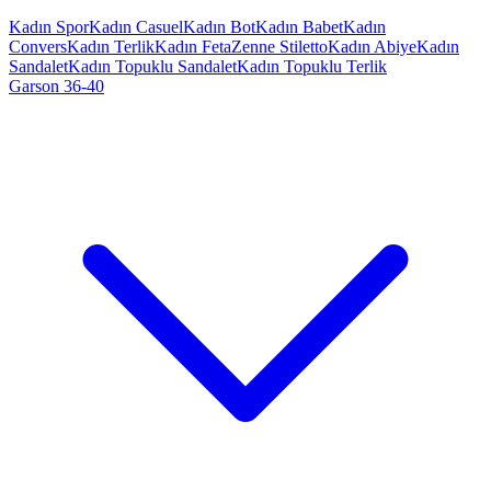
Kadın Spor
Kadın Casuel
Kadın Bot
Kadın Babet
Kadın
Convers
Kadın Terlik
Kadın Feta
Zenne Stiletto
Kadın Abiye
Kadın
Sandalet
Kadın Topuklu Sandalet
Kadın Topuklu Terlik
Garson 36-40