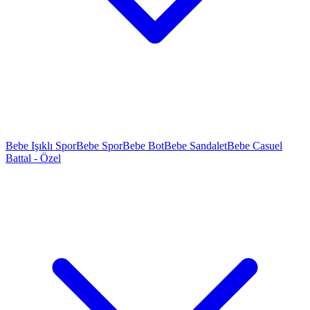
Bebe Işıklı Spor
Bebe Spor
Bebe Bot
Bebe Sandalet
Bebe Casuel
Battal - Özel