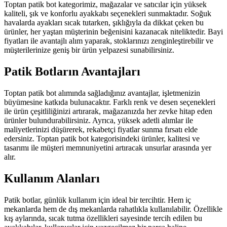
Toptan patik bot kategorimiz, mağazalar ve satıcılar için yüksek
kaliteli, şık ve konforlu ayakkabı seçenekleri sunmaktadır. Soğuk
havalarda ayakları sıcak tutarken, şıklığıyla da dikkat çeken bu
ürünler, her yaştan müşterinin beğenisini kazanacak niteliktedir. Bayi
fiyatları ile avantajlı alım yaparak, stoklarınızı zenginleştirebilir ve
müşterilerinize geniş bir ürün yelpazesi sunabilirsiniz.
Patik Botların Avantajları
Toptan patik bot alımında sağladığınız avantajlar, işletmenizin
büyümesine katkıda bulunacaktır. Farklı renk ve desen seçenekleri
ile ürün çeşitliliğinizi artırarak, mağazanızda her zevke hitap eden
ürünler bulundurabilirsiniz. Ayrıca, yüksek adetli alımlar ile
maliyetlerinizi düşürerek, rekabetçi fiyatlar sunma fırsatı elde
edersiniz. Toptan patik bot kategorisindeki ürünler, kalitesi ve
tasarımı ile müşteri memnuniyetini artıracak unsurlar arasında yer
alır.
Kullanım Alanları
Patik botlar, günlük kullanım için ideal bir tercihtir. Hem iç
mekanlarda hem de dış mekanlarda rahatlıkla kullanılabilir. Özellikle
kış aylarında, sıcak tutma özellikleri sayesinde tercih edilen bu