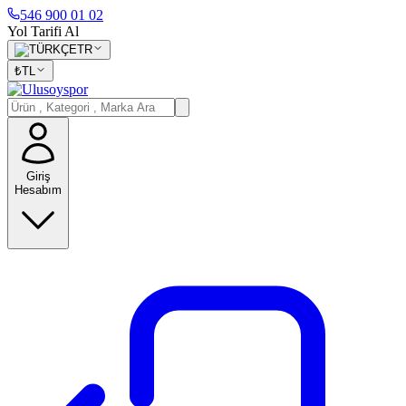
546 900 01 02
Yol Tarifi Al
TR
₺
TL
Giriş
Hesabım