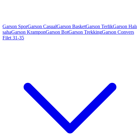
Garson Spor
Garson Casual
Garson Basket
Garson Terlik
Garson Halı
saha
Garson Krampon
Garson Bot
Garson Trekking
Garson Convers
Filet 31-35