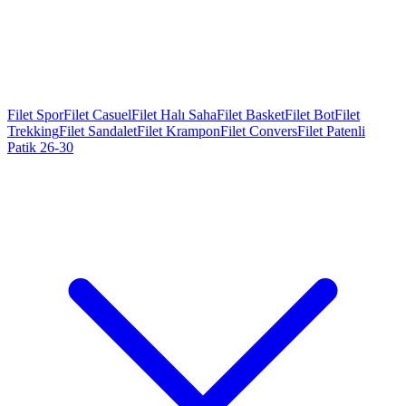
Filet Spor
Filet Casuel
Filet Halı Saha
Filet Basket
Filet Bot
Filet
Trekking
Filet Sandalet
Filet Krampon
Filet Convers
Filet Patenli
Patik 26-30