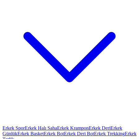
Erkek Spor
Erkek Halı Saha
Erkek Krampon
Erkek Deri
Erkek
Günlük
Erkek Basket
Erkek Bot
Erkek Deri Bot
Erkek Trekking
Erkek