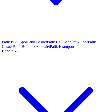
Patik Işıklı Spor
Patik Basket
Patik Halı Saha
Patik Spor
Patik
Casuel
Patik Bot
Patik Sandalet
Patik Krampon
Bebe 21-25