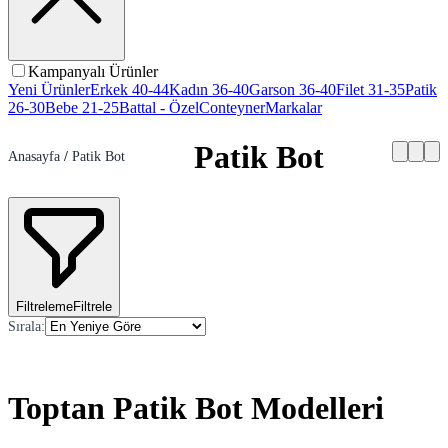
Kampanyalı Ürünler
Yeni Ürünler
Erkek 40-44
Kadın 36-40
Garson 36-40
Filet 31-35
Patik
26-30
Bebe 21-25
Battal - Özel
Conteyner
Markalar
Patik Bot
Anasayfa
/
Patik Bot
Filtreleme
Filtrele
Sırala
:
Toptan Patik Bot Modelleri