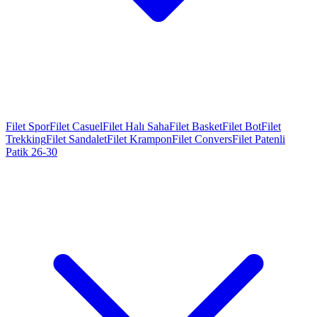
Filet Spor
Filet Casuel
Filet Halı Saha
Filet Basket
Filet Bot
Filet
Trekking
Filet Sandalet
Filet Krampon
Filet Convers
Filet Patenli
Patik 26-30