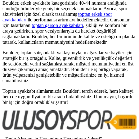
Boulder, erkek ayakkabı kategorisinde 40-44 numara aralığında
sunduğu ürünleriyle geniş bir seçenek sunmaktadır. Ayrıca, spor
aktiviteleri için özel olarak tasarlanmış
toptan erkek spor
ayakkabıları
ile performansı artırmayı hedeflemektedir. Garsonlar
için tasarlanan
toptan garson ayakkabıları
, şıklığı ve konforu bir
araya getirirken, spor versiyonlarıyla da hareket özgürlüğü
sağlamaktadır. Boulder, her bir ürününde kalite ve estetiği ön planda
tutarak, kullanıcıların memnuniyetini hedeflemektedir.
Boulder, toptan satış odaklı yaklaşımıyla, mağazalar ve bayiler için
stratejik bir iş ortağıdır. Kalite, güvenilirlik ve yenilikçilik değerleri
ile sektördeki yerini sağlamlaştırarak, müşteri memnuniyetini en üst
düzeye çıkarmayı amaçlamaktadır. Boulder ile iş birliği yaparak,
ürün yelpazenizi genişletebilir ve müşterilerinize en iyi hizmeti
sunabilirsiniz.
Toptan ayakkabı alımlarınızda Boulder'ı tercih ederek, hem kaliteyi
hem de uygun fiyatları bir arada bulabilirsiniz. Unutmayın, başarılı
bir iş için doğru ortaklıklar şarttır!
"Toplu Alışverişin Kazandıran Kazandıran Adresi"