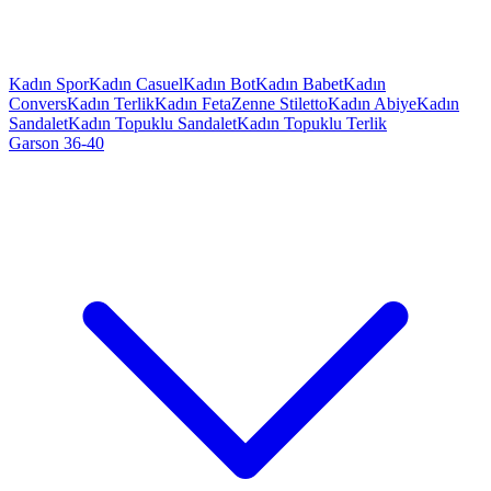
Kadın Spor
Kadın Casuel
Kadın Bot
Kadın Babet
Kadın
Convers
Kadın Terlik
Kadın Feta
Zenne Stiletto
Kadın Abiye
Kadın
Sandalet
Kadın Topuklu Sandalet
Kadın Topuklu Terlik
Garson 36-40