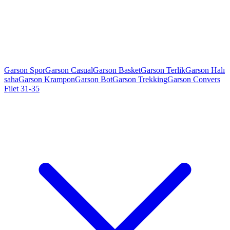
Garson Spor
Garson Casual
Garson Basket
Garson Terlik
Garson Halı
saha
Garson Krampon
Garson Bot
Garson Trekking
Garson Convers
Filet 31-35