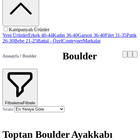
Kampanyalı Ürünler
Yeni Ürünler
Erkek 40-44
Kadın 36-40
Garson 36-40
Filet 31-35
Patik
26-30
Bebe 21-25
Battal - Özel
Conteyner
Markalar
Boulder
Anasayfa
/
Boulder
Filtreleme
Filtrele
Sırala
:
Toptan Boulder Ayakkabı