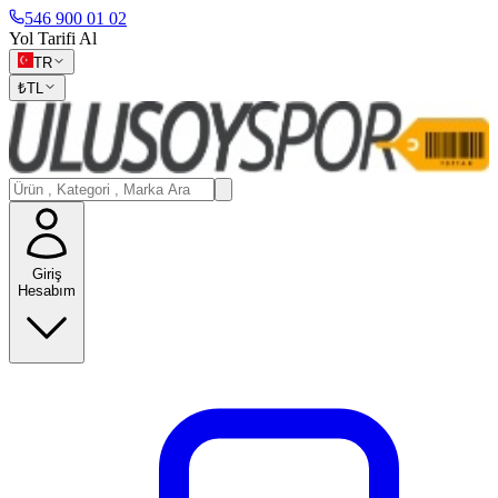
546 900 01 02
Yol Tarifi Al
TR
₺
TL
Giriş
Hesabım