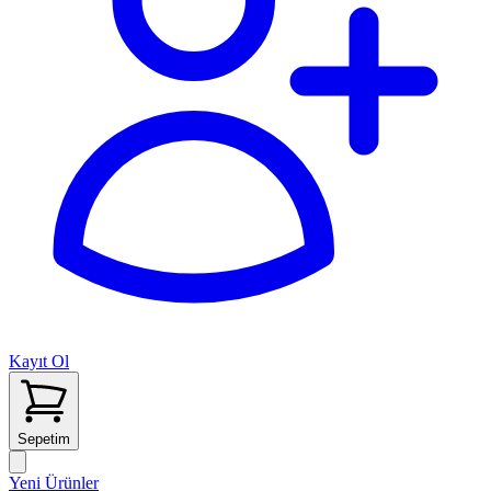
Kayıt Ol
Sepetim
Yeni Ürünler