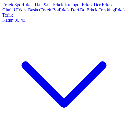
Erkek Spor
Erkek Halı Saha
Erkek Krampon
Erkek Deri
Erkek
Günlük
Erkek Basket
Erkek Bot
Erkek Deri Bot
Erkek Trekking
Erkek
Terlik
Kadın 36-40