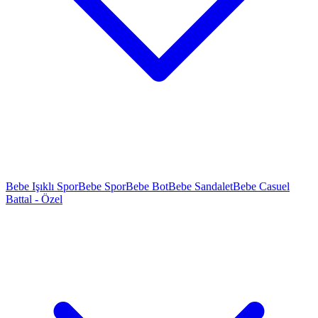
Bebe Işıklı Spor
Bebe Spor
Bebe Bot
Bebe Sandalet
Bebe Casuel
Battal - Özel