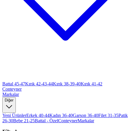
Battal 45-47
Kırık 42-43-44
Kırık 38-39-40
Kırık 41-42
Conteyner
Markalar
Diğer
Yeni Ürünler
Erkek 40-44
Kadın 36-40
Garson 36-40
Filet 31-35
Patik
26-30
Bebe 21-25
Battal - Özel
Conteyner
Markalar