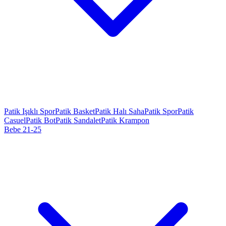
Patik Işıklı Spor
Patik Basket
Patik Halı Saha
Patik Spor
Patik
Casuel
Patik Bot
Patik Sandalet
Patik Krampon
Bebe 21-25