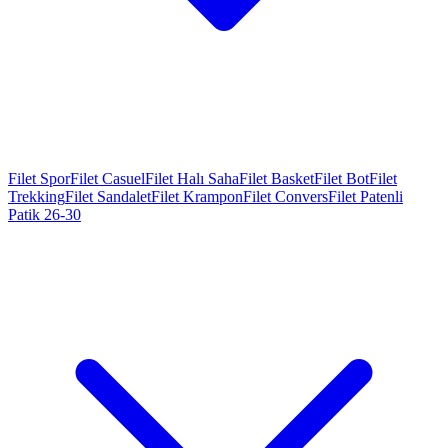
Filet Spor
Filet Casuel
Filet Halı Saha
Filet Basket
Filet Bot
Filet
Trekking
Filet Sandalet
Filet Krampon
Filet Convers
Filet Patenli
Patik 26-30