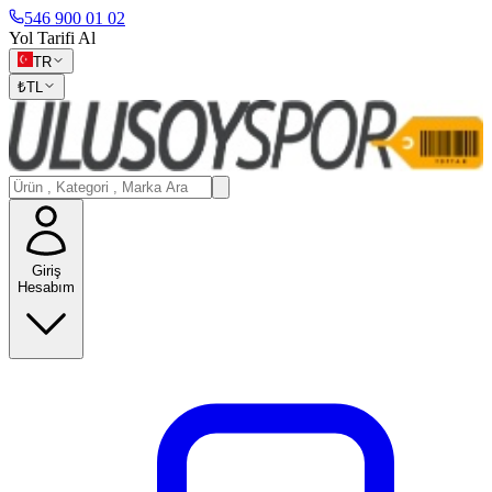
546 900 01 02
Yol Tarifi Al
TR
₺
TL
Giriş
Hesabım