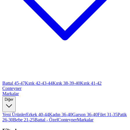
Battal 45-47
Kırık 42-43-44
Kırık 38-39-40
Kırık 41-42
Conteyner
Markalar
Diğer
Yeni Ürünler
Erkek 40-44
Kadın 36-40
Garson 36-40
Filet 31-35
Patik
26-30
Bebe 21-25
Battal - Özel
Conteyner
Markalar