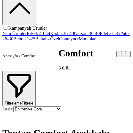
Kampanyalı Ürünler
Yeni Ürünler
Erkek 40-44
Kadın 36-40
Garson 36-40
Filet 31-35
Patik
26-30
Bebe 21-25
Battal - Özel
Conteyner
Markalar
Comfort
Anasayfa
/
Comfort
3
ürün
Filtreleme
Filtrele
Sırala
: