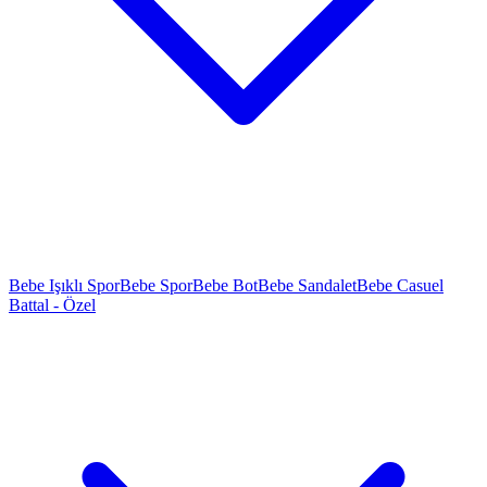
Bebe Işıklı Spor
Bebe Spor
Bebe Bot
Bebe Sandalet
Bebe Casuel
Battal - Özel