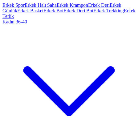
Erkek Spor
Erkek Halı Saha
Erkek Krampon
Erkek Deri
Erkek
Günlük
Erkek Basket
Erkek Bot
Erkek Deri Bot
Erkek Trekking
Erkek
Terlik
Kadın 36-40