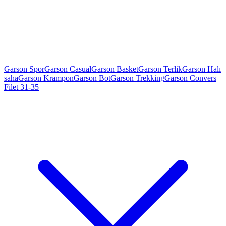
Garson Spor
Garson Casual
Garson Basket
Garson Terlik
Garson Halı
saha
Garson Krampon
Garson Bot
Garson Trekking
Garson Convers
Filet 31-35