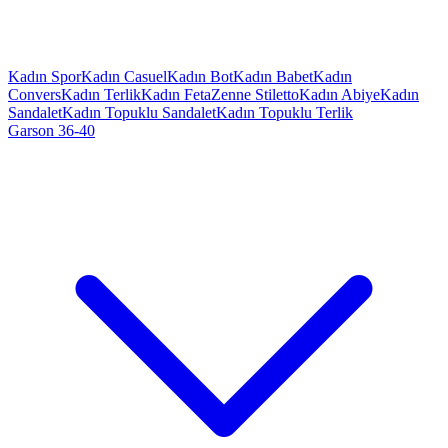
Kadın Spor
Kadın Casuel
Kadın Bot
Kadın Babet
Kadın
Convers
Kadın Terlik
Kadın Feta
Zenne Stiletto
Kadın Abiye
Kadın
Sandalet
Kadın Topuklu Sandalet
Kadın Topuklu Terlik
Garson 36-40