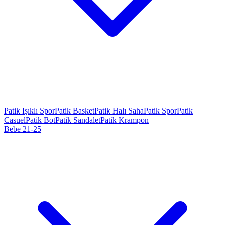
Patik Işıklı Spor
Patik Basket
Patik Halı Saha
Patik Spor
Patik
Casuel
Patik Bot
Patik Sandalet
Patik Krampon
Bebe 21-25