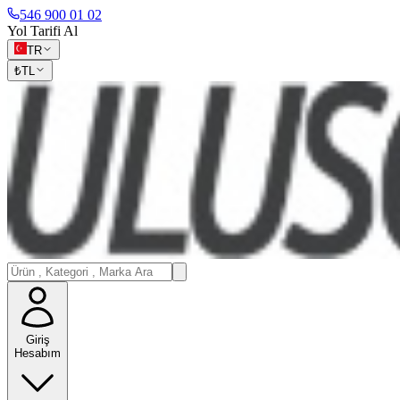
546 900 01 02
Yol Tarifi Al
TR
₺
TL
Giriş
Hesabım