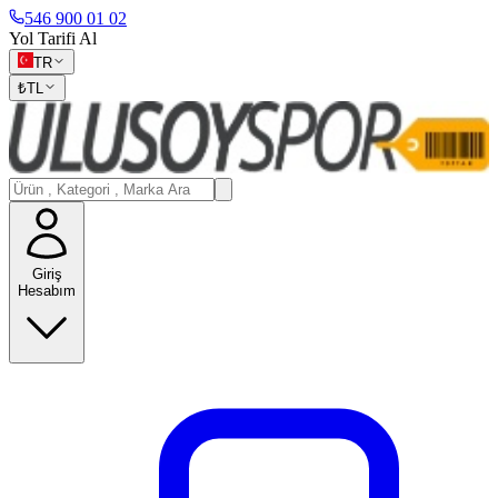
546 900 01 02
Yol Tarifi Al
TR
₺
TL
Giriş
Hesabım