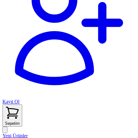
Kayıt Ol
Sepetim
Yeni Ürünler