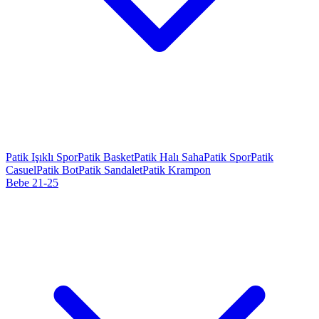
Patik Işıklı Spor
Patik Basket
Patik Halı Saha
Patik Spor
Patik
Casuel
Patik Bot
Patik Sandalet
Patik Krampon
Bebe 21-25