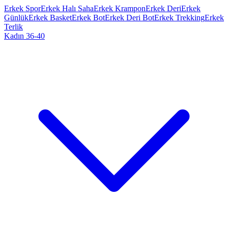
Erkek Spor
Erkek Halı Saha
Erkek Krampon
Erkek Deri
Erkek
Günlük
Erkek Basket
Erkek Bot
Erkek Deri Bot
Erkek Trekking
Erkek
Terlik
Kadın 36-40