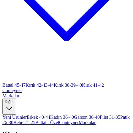
Battal 45-47
Kırık 42-43-44
Kırık 38-39-40
Kırık 41-42
Conteyner
Markalar
Diğer
Yeni Ürünler
Erkek 40-44
Kadın 36-40
Garson 36-40
Filet 31-35
Patik
26-30
Bebe 21-25
Battal - Özel
Conteyner
Markalar