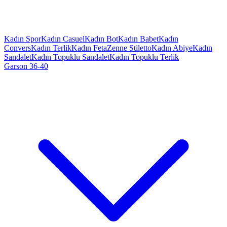
Kadın Spor
Kadın Casuel
Kadın Bot
Kadın Babet
Kadın
Convers
Kadın Terlik
Kadın Feta
Zenne Stiletto
Kadın Abiye
Kadın
Sandalet
Kadın Topuklu Sandalet
Kadın Topuklu Terlik
Garson 36-40