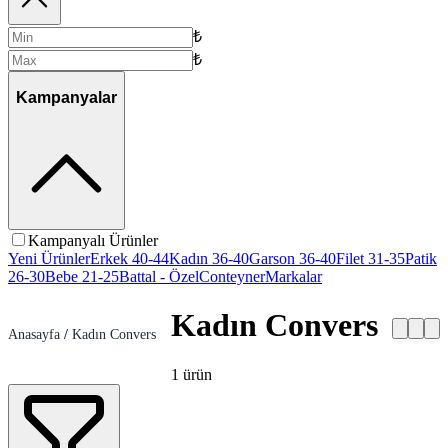
₺
₺
Kampanyalar
Kampanyalı Ürünler
Yeni Ürünler
Erkek 40-44
Kadın 36-40
Garson 36-40
Filet 31-35
Patik
26-30
Bebe 21-25
Battal - Özel
Conteyner
Markalar
Kadın Convers
Anasayfa
/
Kadın Convers
1
ürün