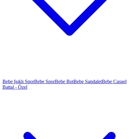
Bebe Işıklı Spor
Bebe Spor
Bebe Bot
Bebe Sandalet
Bebe Casuel
Battal - Özel