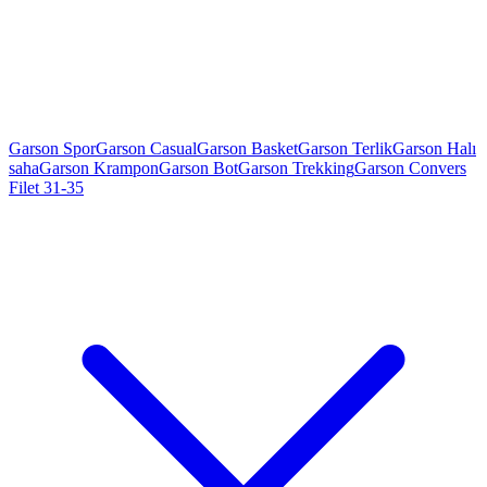
Garson Spor
Garson Casual
Garson Basket
Garson Terlik
Garson Halı
saha
Garson Krampon
Garson Bot
Garson Trekking
Garson Convers
Filet 31-35