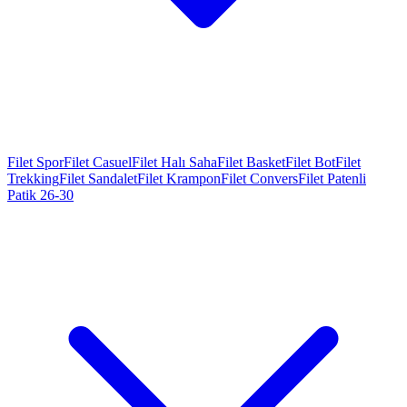
Filet Spor
Filet Casuel
Filet Halı Saha
Filet Basket
Filet Bot
Filet
Trekking
Filet Sandalet
Filet Krampon
Filet Convers
Filet Patenli
Patik 26-30