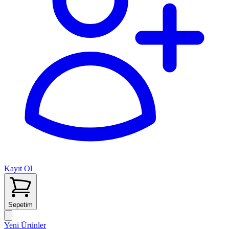
Kayıt Ol
Sepetim
Yeni Ürünler