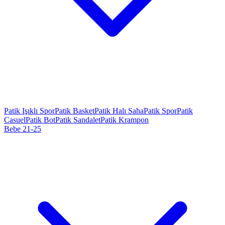
Patik Işıklı Spor
Patik Basket
Patik Halı Saha
Patik Spor
Patik
Casuel
Patik Bot
Patik Sandalet
Patik Krampon
Bebe 21-25