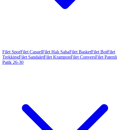
Filet Spor
Filet Casuel
Filet Halı Saha
Filet Basket
Filet Bot
Filet
Trekking
Filet Sandalet
Filet Krampon
Filet Convers
Filet Patenli
Patik 26-30