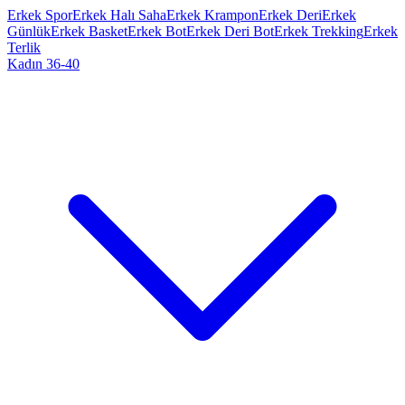
Erkek Spor
Erkek Halı Saha
Erkek Krampon
Erkek Deri
Erkek
Günlük
Erkek Basket
Erkek Bot
Erkek Deri Bot
Erkek Trekking
Erkek
Terlik
Kadın 36-40