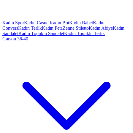
Kadın Spor
Kadın Casuel
Kadın Bot
Kadın Babet
Kadın
Convers
Kadın Terlik
Kadın Feta
Zenne Stiletto
Kadın Abiye
Kadın
Sandalet
Kadın Topuklu Sandalet
Kadın Topuklu Terlik
Garson 36-40