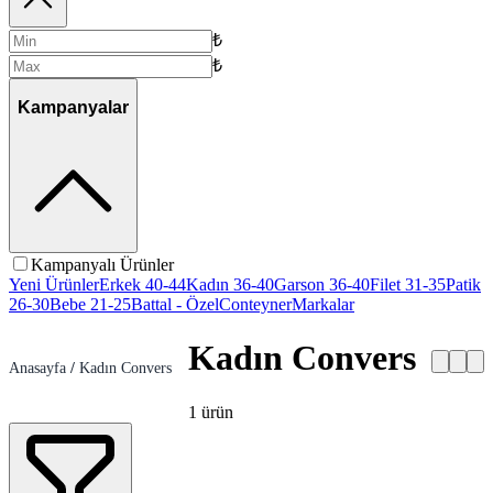
₺
₺
Kampanyalar
Kampanyalı Ürünler
Yeni Ürünler
Erkek 40-44
Kadın 36-40
Garson 36-40
Filet 31-35
Patik
26-30
Bebe 21-25
Battal - Özel
Conteyner
Markalar
Kadın Convers
Anasayfa
/
Kadın Convers
1
ürün