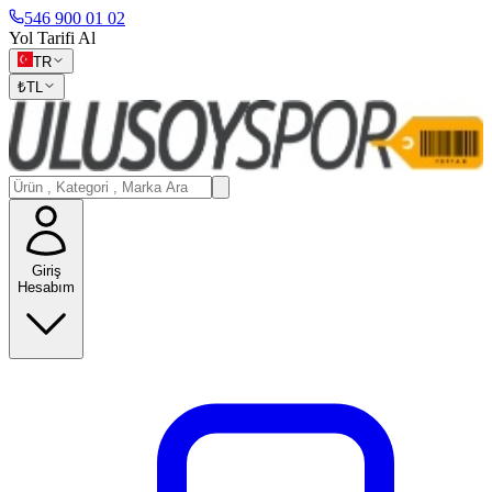
546 900 01 02
Yol Tarifi Al
TR
₺
TL
Giriş
Hesabım