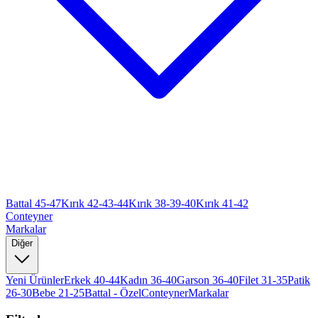
Battal 45-47
Kırık 42-43-44
Kırık 38-39-40
Kırık 41-42
Conteyner
Markalar
Diğer
Yeni Ürünler
Erkek 40-44
Kadın 36-40
Garson 36-40
Filet 31-35
Patik
26-30
Bebe 21-25
Battal - Özel
Conteyner
Markalar