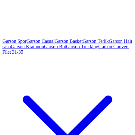
Garson Spor
Garson Casual
Garson Basket
Garson Terlik
Garson Halı
saha
Garson Krampon
Garson Bot
Garson Trekking
Garson Convers
Filet 31-35