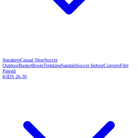
Sneakers
Casual Shoe
Soccer
Outdoor
Basket
Boots
Trekking
Sandals
Soccer Indoor
Convers
Filet
Patenli
KIDS 26-30