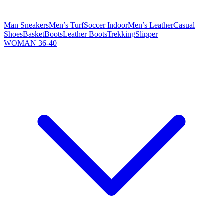
Man Sneakers
Men’s Turf
Soccer Indoor
Men’s Leather
Casual
Shoes
Basket
Boots
Leather Boots
Trekking
Slipper
WOMAN 36-40