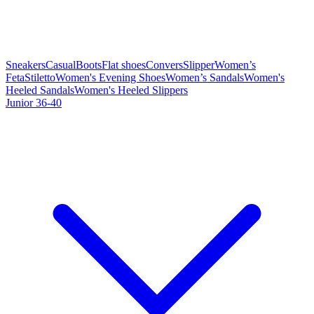
Sneakers
Casual
Boots
Flat shoes
Convers
Slipper
Women’s
Feta
Stiletto
Women's Evening Shoes
Women’s Sandals
Women's
Heeled Sandals
Women's Heeled Slippers
Junior 36-40