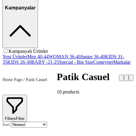
Kampanyalar
Kampanyalı Ürünler
Yeni Ürünler
Men 40-44
WOMAN 36-40
Junior 36-40
KIDS 31-
35
KIDS 26-30
BABY -21-25
Special - Big Size
Conteyner
Markalar
Patik Casuel
Home Page
/
Patik Casuel
10
products
Filters
Filter
Sort
: