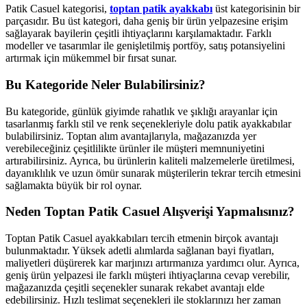
Patik Casuel kategorisi,
toptan patik ayakkabı
üst kategorisinin bir
parçasıdır. Bu üst kategori, daha geniş bir ürün yelpazesine erişim
sağlayarak bayilerin çeşitli ihtiyaçlarını karşılamaktadır. Farklı
modeller ve tasarımlar ile genişletilmiş portföy, satış potansiyelini
artırmak için mükemmel bir fırsat sunar.
Bu Kategoride Neler Bulabilirsiniz?
Bu kategoride, günlük giyimde rahatlık ve şıklığı arayanlar için
tasarlanmış farklı stil ve renk seçenekleriyle dolu patik ayakkabılar
bulabilirsiniz. Toptan alım avantajlarıyla, mağazanızda yer
verebileceğiniz çeşitlilikte ürünler ile müşteri memnuniyetini
artırabilirsiniz. Ayrıca, bu ürünlerin kaliteli malzemelerle üretilmesi,
dayanıklılık ve uzun ömür sunarak müşterilerin tekrar tercih etmesini
sağlamakta büyük bir rol oynar.
Neden Toptan Patik Casuel Alışverişi Yapmalısınız?
Toptan Patik Casuel ayakkabıları tercih etmenin birçok avantajı
bulunmaktadır. Yüksek adetli alımlarda sağlanan bayi fiyatları,
maliyetleri düşürerek kar marjınızı artırmanıza yardımcı olur. Ayrıca,
geniş ürün yelpazesi ile farklı müşteri ihtiyaçlarına cevap verebilir,
mağazanızda çeşitli seçenekler sunarak rekabet avantajı elde
edebilirsiniz. Hızlı teslimat seçenekleri ile stoklarınızı her zaman