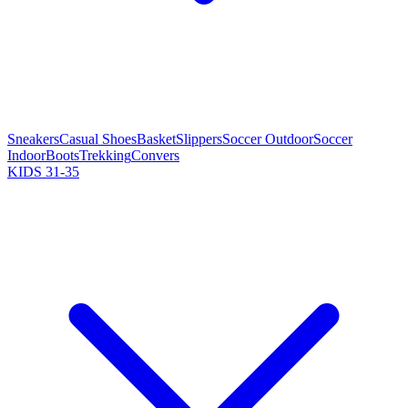
Sneakers
Casual Shoes
Basket
Slippers
Soccer Outdoor
Soccer
Indoor
Boots
Trekking
Convers
KIDS 31-35