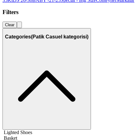
35
KIDS 26-30
BABY -21-25
Special - Big Size
Conteyner
Markalar
Filters
Clear
Categories
(Patik Casuel kategorisi)
Lighted Shoes
Basket