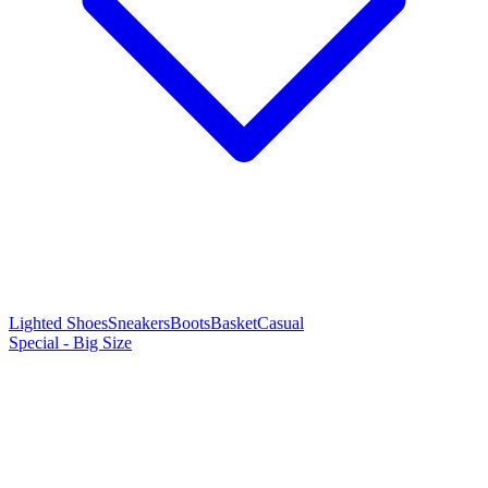
Lighted Shoes
Sneakers
Boots
Basket
Casual
Special - Big Size