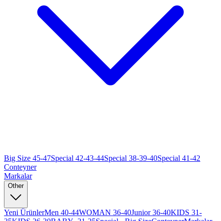
Big Size 45-47
Special 42-43-44
Special 38-39-40
Special 41-42
Conteyner
Markalar
Other
Yeni Ürünler
Men 40-44
WOMAN 36-40
Junior 36-40
KIDS 31-