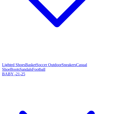
Lighted Shoes
Basket
Soccer Outdoor
Sneakers
Casual
Shoe
Boots
Sandals
Football
BABY -21-25