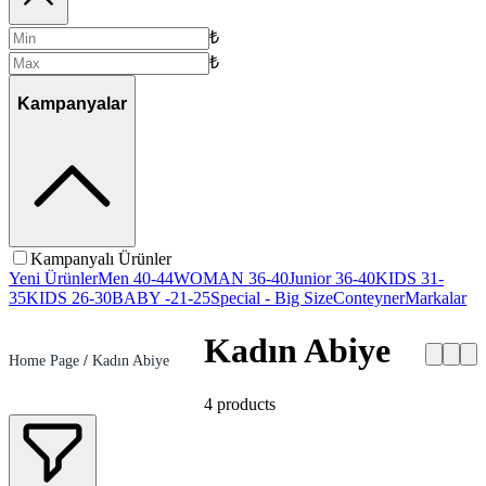
₺
₺
Kampanyalar
Kampanyalı Ürünler
Yeni Ürünler
Men 40-44
WOMAN 36-40
Junior 36-40
KIDS 31-
35
KIDS 26-30
BABY -21-25
Special - Big Size
Conteyner
Markalar
Kadın Abiye
Home Page
/
Kadın Abiye
4
products