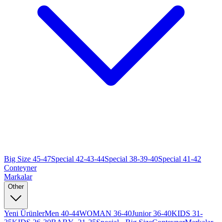
Big Size 45-47
Special 42-43-44
Special 38-39-40
Special 41-42
Conteyner
Markalar
Other
Yeni Ürünler
Men 40-44
WOMAN 36-40
Junior 36-40
KIDS 31-