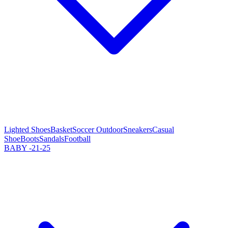
Lighted Shoes
Basket
Soccer Outdoor
Sneakers
Casual
Shoe
Boots
Sandals
Football
BABY -21-25