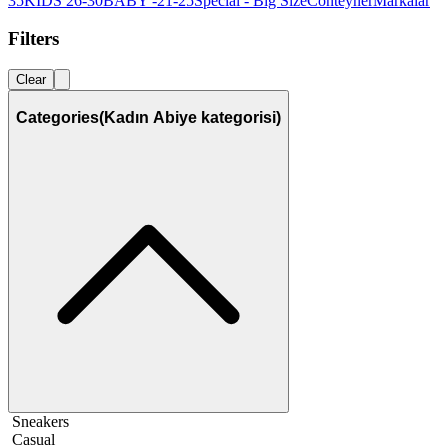
35
KIDS 26-30
BABY -21-25
Special - Big Size
Conteyner
Markalar
Filters
Clear
Categories
(Kadın Abiye kategorisi)
Sneakers
Casual