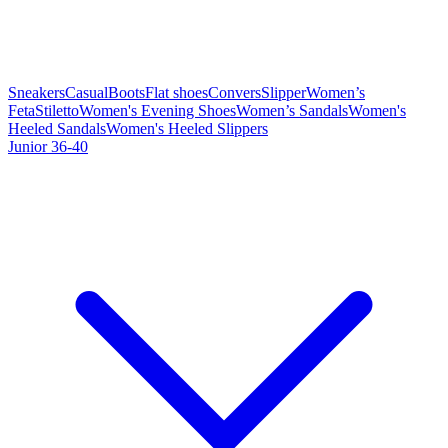
Sneakers
Casual
Boots
Flat shoes
Convers
Slipper
Women’s
Feta
Stiletto
Women's Evening Shoes
Women’s Sandals
Women's
Heeled Sandals
Women's Heeled Slippers
Junior 36-40