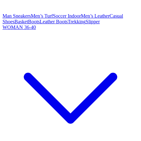
Man Sneakers
Men’s Turf
Soccer Indoor
Men’s Leather
Casual
Shoes
Basket
Boots
Leather Boots
Trekking
Slipper
WOMAN 36-40