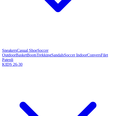
Sneakers
Casual Shoe
Soccer
Outdoor
Basket
Boots
Trekking
Sandals
Soccer Indoor
Convers
Filet
Patenli
KIDS 26-30