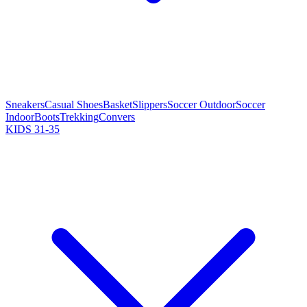
Sneakers
Casual Shoes
Basket
Slippers
Soccer Outdoor
Soccer
Indoor
Boots
Trekking
Convers
KIDS 31-35