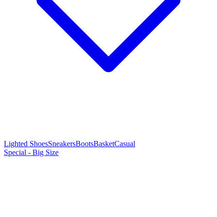
Lighted Shoes
Sneakers
Boots
Basket
Casual
Special - Big Size