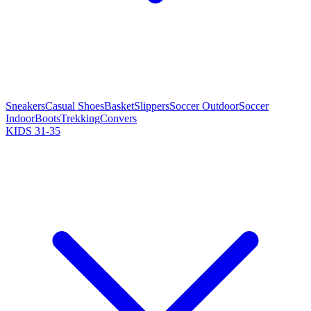
Sneakers
Casual Shoes
Basket
Slippers
Soccer Outdoor
Soccer
Indoor
Boots
Trekking
Convers
KIDS 31-35