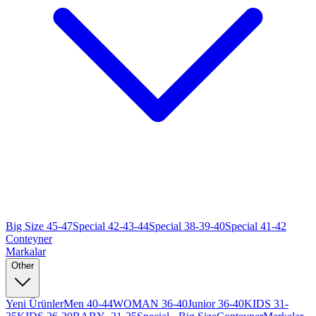
Big Size 45-47
Special 42-43-44
Special 38-39-40
Special 41-42
Conteyner
Markalar
Other
Yeni Ürünler
Men 40-44
WOMAN 36-40
Junior 36-40
KIDS 31-