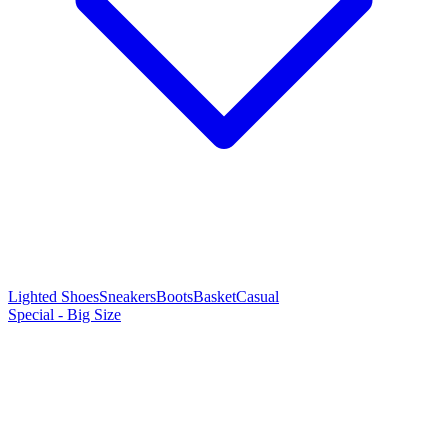
Lighted Shoes
Sneakers
Boots
Basket
Casual
Special - Big Size