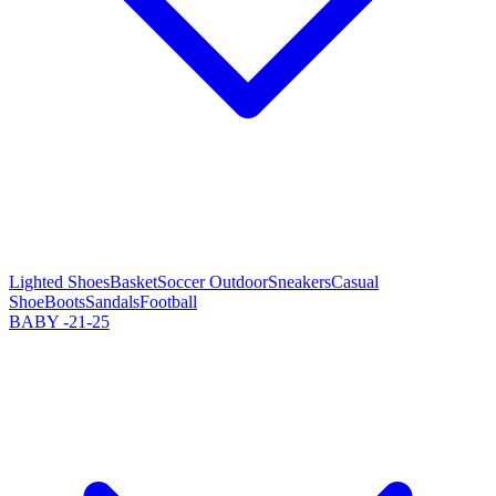
Lighted Shoes
Basket
Soccer Outdoor
Sneakers
Casual
Shoe
Boots
Sandals
Football
BABY -21-25