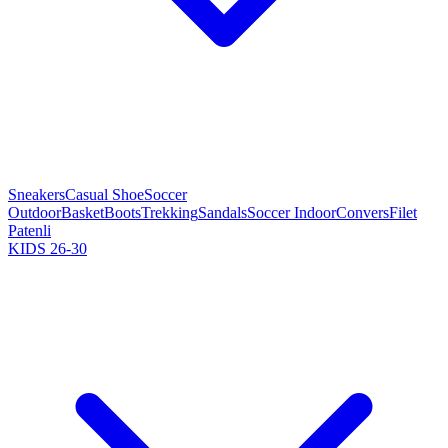
Sneakers
Casual Shoe
Soccer
Outdoor
Basket
Boots
Trekking
Sandals
Soccer Indoor
Convers
Filet
Patenli
KIDS 26-30