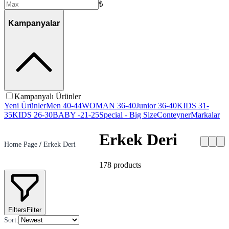
₺
Kampanyalar
Kampanyalı Ürünler
Yeni Ürünler
Men 40-44
WOMAN 36-40
Junior 36-40
KIDS 31-
35
KIDS 26-30
BABY -21-25
Special - Big Size
Conteyner
Markalar
Erkek Deri
Home Page
/
Erkek Deri
178
products
Filters
Filter
Sort
: