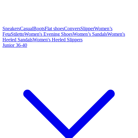
Sneakers
Casual
Boots
Flat shoes
Convers
Slipper
Women’s
Feta
Stiletto
Women's Evening Shoes
Women’s Sandals
Women's
Heeled Sandals
Women's Heeled Slippers
Junior 36-40