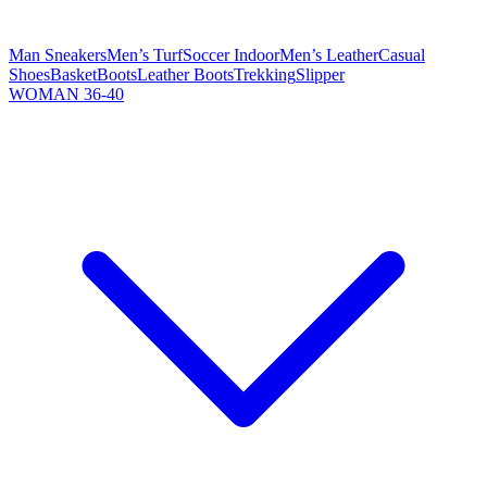
Man Sneakers
Men’s Turf
Soccer Indoor
Men’s Leather
Casual
Shoes
Basket
Boots
Leather Boots
Trekking
Slipper
WOMAN 36-40