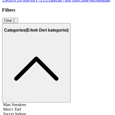
35
KIDS 26-30
BABY -21-25
Special - Big Size
Conteyner
Markalar
Filters
Clear
Categories
(Erkek Deri kategorisi)
Man Sneakers
Men’s Turf
Soccer Indoor