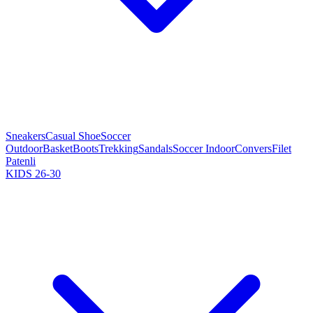
Sneakers
Casual Shoe
Soccer
Outdoor
Basket
Boots
Trekking
Sandals
Soccer Indoor
Convers
Filet
Patenli
KIDS 26-30