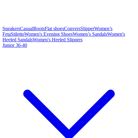
Sneakers
Casual
Boots
Flat shoes
Convers
Slipper
Women’s
Feta
Stiletto
Women's Evening Shoes
Women’s Sandals
Women's
Heeled Sandals
Women's Heeled Slippers
Junior 36-40