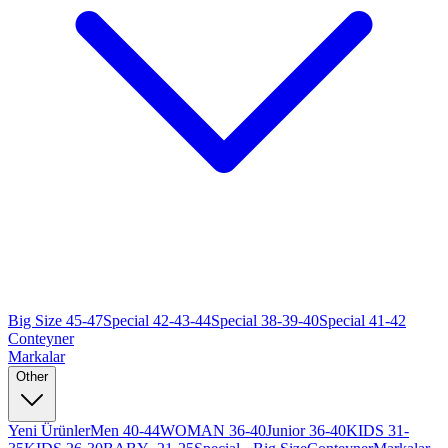
Big Size 45-47
Special 42-43-44
Special 38-39-40
Special 41-42
Conteyner
Markalar
Other
Yeni Ürünler
Men 40-44
WOMAN 36-40
Junior 36-40
KIDS 31-