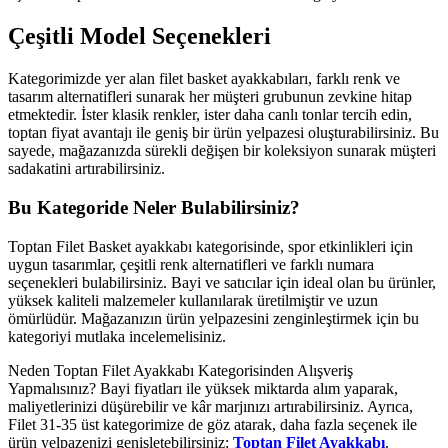
Çeşitli Model Seçenekleri
Kategorimizde yer alan filet basket ayakkabıları, farklı renk ve
tasarım alternatifleri sunarak her müşteri grubunun zevkine hitap
etmektedir. İster klasik renkler, ister daha canlı tonlar tercih edin,
toptan fiyat avantajı ile geniş bir ürün yelpazesi oluşturabilirsiniz. Bu
sayede, mağazanızda sürekli değişen bir koleksiyon sunarak müşteri
sadakatini artırabilirsiniz.
Bu Kategoride Neler Bulabilirsiniz?
Toptan Filet Basket ayakkabı kategorisinde, spor etkinlikleri için
uygun tasarımlar, çeşitli renk alternatifleri ve farklı numara
seçenekleri bulabilirsiniz. Bayi ve satıcılar için ideal olan bu ürünler,
yüksek kaliteli malzemeler kullanılarak üretilmiştir ve uzun
ömürlüdür. Mağazanızın ürün yelpazesini zenginleştirmek için bu
kategoriyi mutlaka incelemelisiniz.
Neden Toptan Filet Ayakkabı Kategorisinden Alışveriş
Yapmalısınız? Bayi fiyatları ile yüksek miktarda alım yaparak,
maliyetlerinizi düşürebilir ve kâr marjınızı artırabilirsiniz. Ayrıca,
Filet 31-35 üst kategorimize de göz atarak, daha fazla seçenek ile
ürün yelpazenizi genişletebilirsiniz:
Toptan Filet Ayakkabı
.