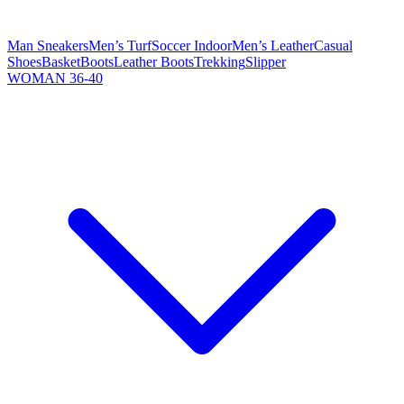
Man Sneakers
Men’s Turf
Soccer Indoor
Men’s Leather
Casual
Shoes
Basket
Boots
Leather Boots
Trekking
Slipper
WOMAN 36-40