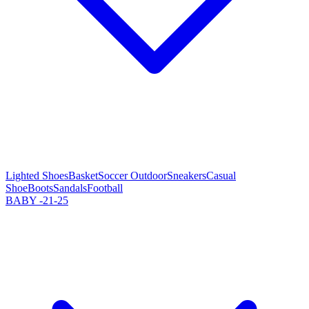
Lighted Shoes
Basket
Soccer Outdoor
Sneakers
Casual
Shoe
Boots
Sandals
Football
BABY -21-25