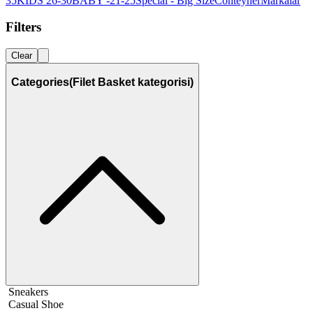
35
KIDS 26-30
BABY -21-25
Special - Big Size
Conteyner
Markalar
Filters
Clear
Categories
(Filet Basket kategorisi)
Sneakers
Casual Shoe