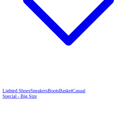
Lighted Shoes
Sneakers
Boots
Basket
Casual
Special - Big Size