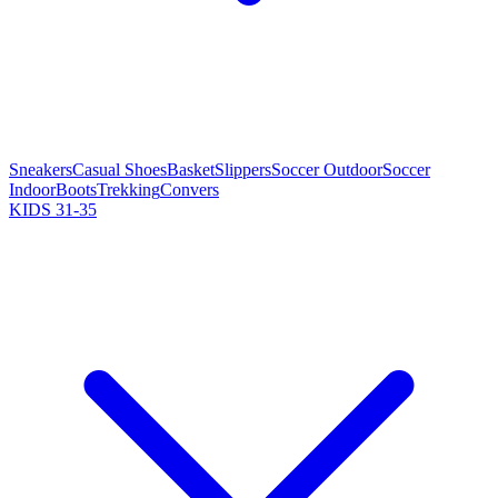
Sneakers
Casual Shoes
Basket
Slippers
Soccer Outdoor
Soccer
Indoor
Boots
Trekking
Convers
KIDS 31-35