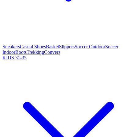
Sneakers
Casual Shoes
Basket
Slippers
Soccer Outdoor
Soccer
Indoor
Boots
Trekking
Convers
KIDS 31-35