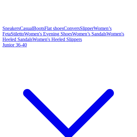
Sneakers
Casual
Boots
Flat shoes
Convers
Slipper
Women’s
Feta
Stiletto
Women's Evening Shoes
Women’s Sandals
Women's
Heeled Sandals
Women's Heeled Slippers
Junior 36-40