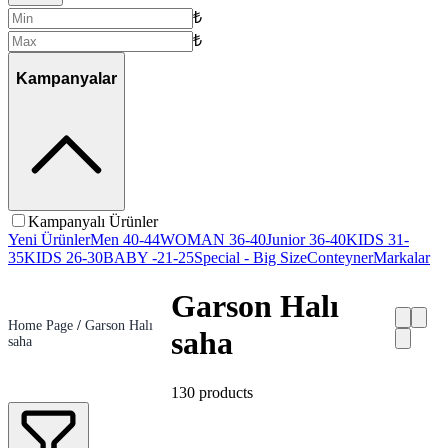
₺
₺
Kampanyalar
Kampanyalı Ürünler
Yeni Ürünler
Men 40-44
WOMAN 36-40
Junior 36-40
KIDS 31-
35
KIDS 26-30
BABY -21-25
Special - Big Size
Conteyner
Markalar
Garson Halı
Home Page
/
Garson Halı
saha
saha
130
products