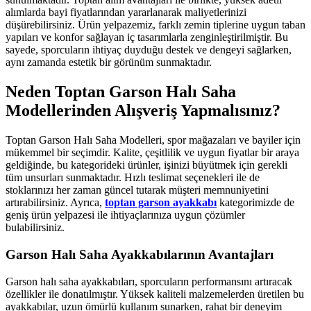
alımlarda bayi fiyatlarından yararlanarak maliyetlerinizi
düşürebilirsiniz. Ürün yelpazemiz, farklı zemin tiplerine uygun taban
yapıları ve konfor sağlayan iç tasarımlarla zenginleştirilmiştir. Bu
sayede, sporcuların ihtiyaç duyduğu destek ve dengeyi sağlarken,
aynı zamanda estetik bir görünüm sunmaktadır.
Neden Toptan Garson Halı Saha
Modellerinden Alışveriş Yapmalısınız?
Toptan Garson Halı Saha Modelleri, spor mağazaları ve bayiler için
mükemmel bir seçimdir. Kalite, çeşitlilik ve uygun fiyatlar bir araya
geldiğinde, bu kategorideki ürünler, işinizi büyütmek için gerekli
tüm unsurları sunmaktadır. Hızlı teslimat seçenekleri ile de
stoklarınızı her zaman güncel tutarak müşteri memnuniyetini
artırabilirsiniz. Ayrıca,
toptan garson ayakkabı
kategorimizde de
geniş ürün yelpazesi ile ihtiyaçlarınıza uygun çözümler
bulabilirsiniz.
Garson Halı Saha Ayakkabılarının Avantajları
Garson halı saha ayakkabıları, sporcuların performansını artıracak
özellikler ile donatılmıştır. Yüksek kaliteli malzemelerden üretilen bu
ayakkabılar, uzun ömürlü kullanım sunarken, rahat bir deneyim