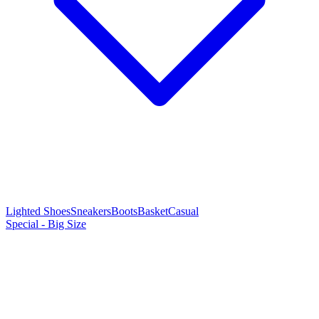
Lighted Shoes
Sneakers
Boots
Basket
Casual
Special - Big Size