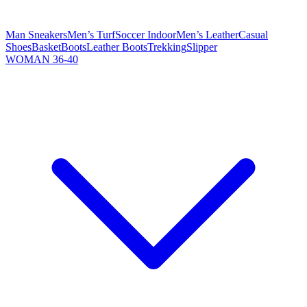
Man Sneakers
Men’s Turf
Soccer Indoor
Men’s Leather
Casual
Shoes
Basket
Boots
Leather Boots
Trekking
Slipper
WOMAN 36-40