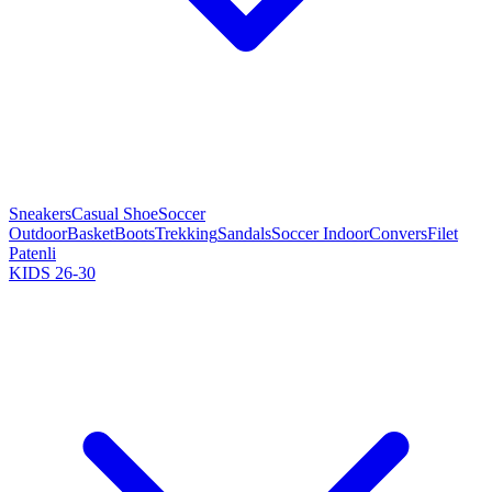
Sneakers
Casual Shoe
Soccer
Outdoor
Basket
Boots
Trekking
Sandals
Soccer Indoor
Convers
Filet
Patenli
KIDS 26-30