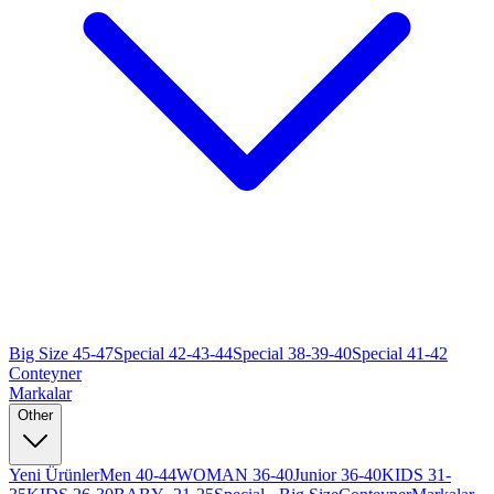
Big Size 45-47
Special 42-43-44
Special 38-39-40
Special 41-42
Conteyner
Markalar
Other
Yeni Ürünler
Men 40-44
WOMAN 36-40
Junior 36-40
KIDS 31-