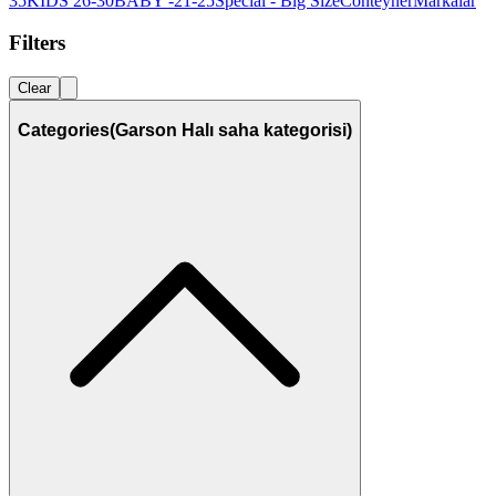
35
KIDS 26-30
BABY -21-25
Special - Big Size
Conteyner
Markalar
Filters
Clear
Categories
(Garson Halı saha kategorisi)