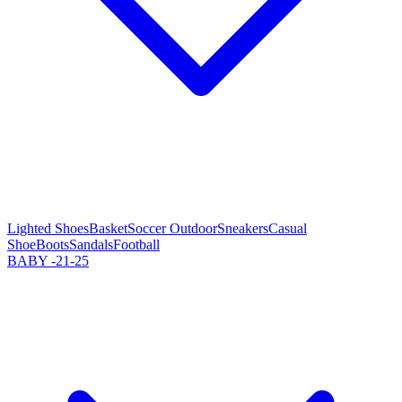
Lighted Shoes
Basket
Soccer Outdoor
Sneakers
Casual
Shoe
Boots
Sandals
Football
BABY -21-25