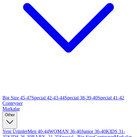
Big Size 45-47
Special 42-43-44
Special 38-39-40
Special 41-42
Conteyner
Markalar
Other
Yeni Ürünler
Men 40-44
WOMAN 36-40
Junior 36-40
KIDS 31-
35
KIDS 26-30
BABY -21-25
Special - Big Size
Conteyner
Markalar