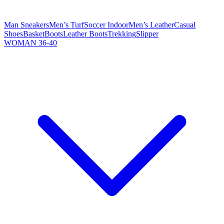
Man Sneakers
Men’s Turf
Soccer Indoor
Men’s Leather
Casual
Shoes
Basket
Boots
Leather Boots
Trekking
Slipper
WOMAN 36-40