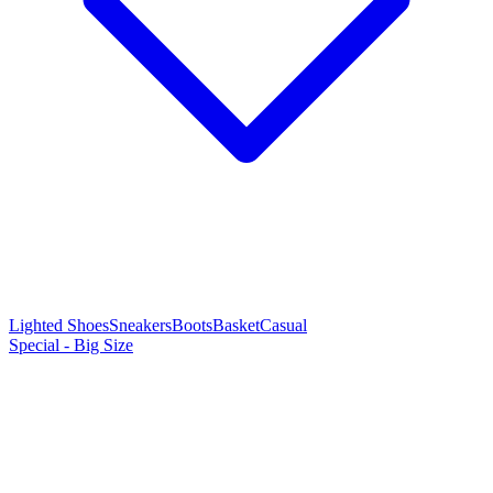
Lighted Shoes
Sneakers
Boots
Basket
Casual
Special - Big Size