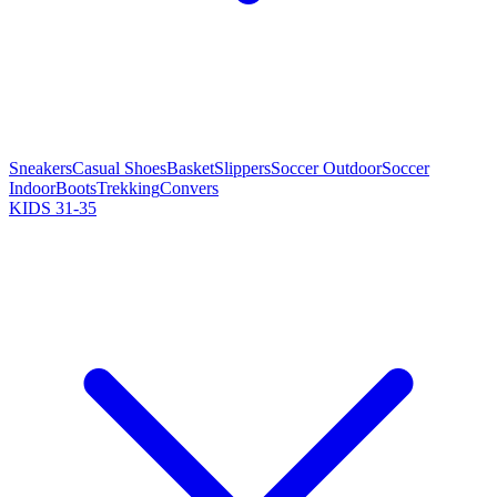
Sneakers
Casual Shoes
Basket
Slippers
Soccer Outdoor
Soccer
Indoor
Boots
Trekking
Convers
KIDS 31-35