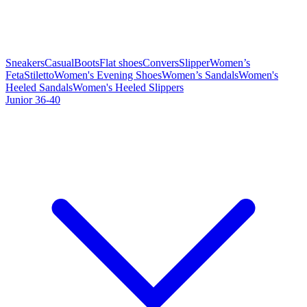
Sneakers
Casual
Boots
Flat shoes
Convers
Slipper
Women’s
Feta
Stiletto
Women's Evening Shoes
Women’s Sandals
Women's
Heeled Sandals
Women's Heeled Slippers
Junior 36-40