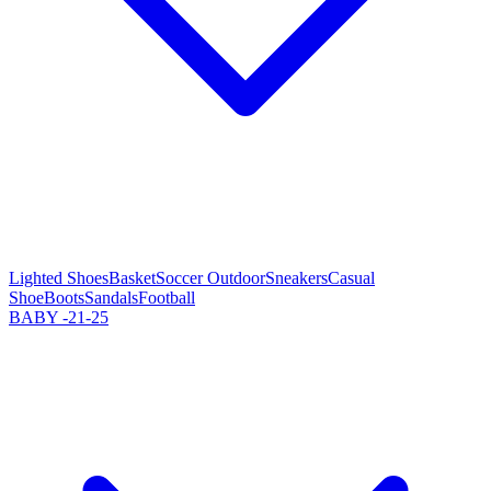
Lighted Shoes
Basket
Soccer Outdoor
Sneakers
Casual
Shoe
Boots
Sandals
Football
BABY -21-25