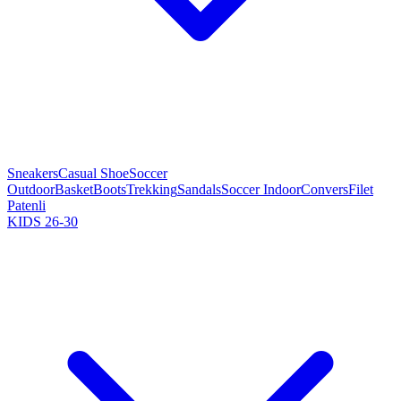
Sneakers
Casual Shoe
Soccer
Outdoor
Basket
Boots
Trekking
Sandals
Soccer Indoor
Convers
Filet
Patenli
KIDS 26-30