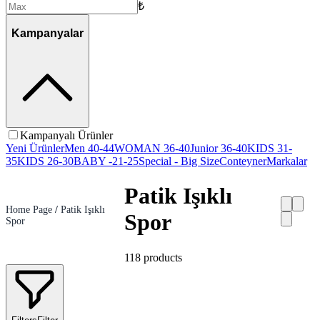
₺
Kampanyalar
Kampanyalı Ürünler
Yeni Ürünler
Men 40-44
WOMAN 36-40
Junior 36-40
KIDS 31-
35
KIDS 26-30
BABY -21-25
Special - Big Size
Conteyner
Markalar
Patik Işıklı
Home Page
/
Patik Işıklı
Spor
Spor
118
products