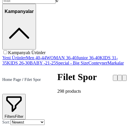
₺
Kampanyalar
Kampanyalı Ürünler
Yeni Ürünler
Men 40-44
WOMAN 36-40
Junior 36-40
KIDS 31-
35
KIDS 26-30
BABY -21-25
Special - Big Size
Conteyner
Markalar
Filet Spor
Home Page
/
Filet Spor
298
products
Filters
Filter
Sort
: