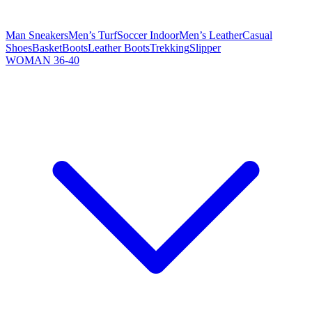
Man Sneakers
Men’s Turf
Soccer Indoor
Men’s Leather
Casual
Shoes
Basket
Boots
Leather Boots
Trekking
Slipper
WOMAN 36-40