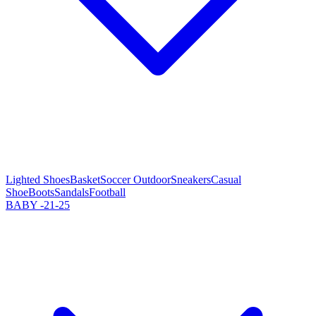
Lighted Shoes
Basket
Soccer Outdoor
Sneakers
Casual
Shoe
Boots
Sandals
Football
BABY -21-25