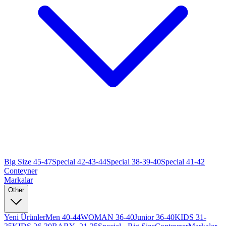
Big Size 45-47
Special 42-43-44
Special 38-39-40
Special 41-42
Conteyner
Markalar
Other
Yeni Ürünler
Men 40-44
WOMAN 36-40
Junior 36-40
KIDS 31-