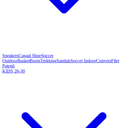
Sneakers
Casual Shoe
Soccer
Outdoor
Basket
Boots
Trekking
Sandals
Soccer Indoor
Convers
Filet
Patenli
KIDS 26-30