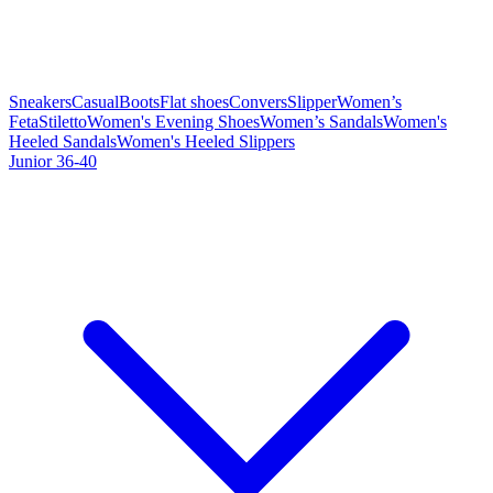
Sneakers
Casual
Boots
Flat shoes
Convers
Slipper
Women’s
Feta
Stiletto
Women's Evening Shoes
Women’s Sandals
Women's
Heeled Sandals
Women's Heeled Slippers
Junior 36-40