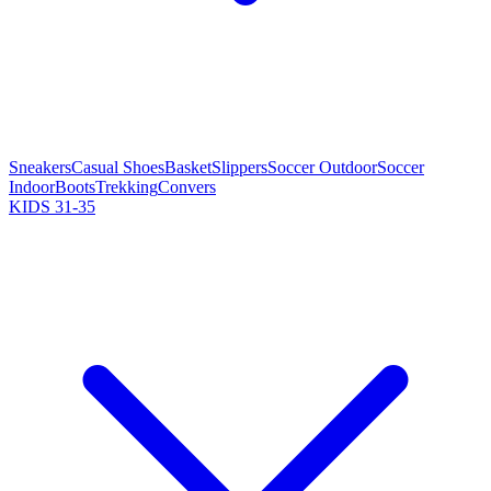
Sneakers
Casual Shoes
Basket
Slippers
Soccer Outdoor
Soccer
Indoor
Boots
Trekking
Convers
KIDS 31-35