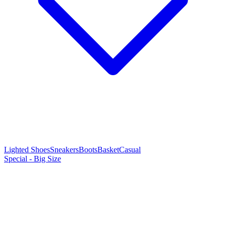
Lighted Shoes
Sneakers
Boots
Basket
Casual
Special - Big Size