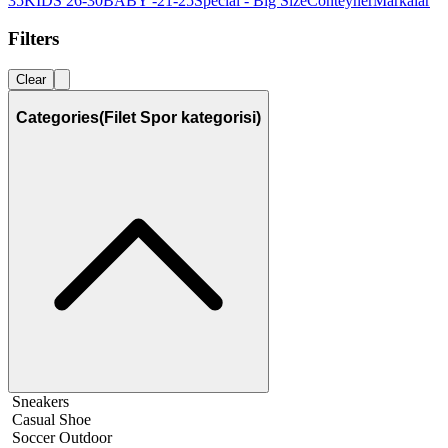
35
KIDS 26-30
BABY -21-25
Special - Big Size
Conteyner
Markalar
Filters
Clear
Categories
(Filet Spor kategorisi)
Sneakers
Casual Shoe
Soccer Outdoor