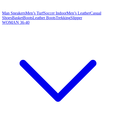
Man Sneakers
Men’s Turf
Soccer Indoor
Men’s Leather
Casual
Shoes
Basket
Boots
Leather Boots
Trekking
Slipper
WOMAN 36-40