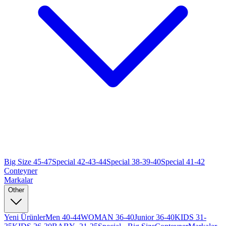
Big Size 45-47
Special 42-43-44
Special 38-39-40
Special 41-42
Conteyner
Markalar
Other
Yeni Ürünler
Men 40-44
WOMAN 36-40
Junior 36-40
KIDS 31-