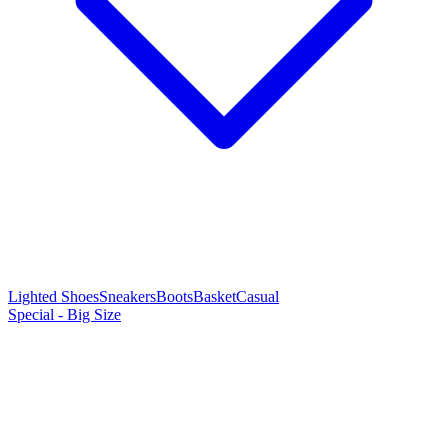
Lighted Shoes
Sneakers
Boots
Basket
Casual
Special - Big Size