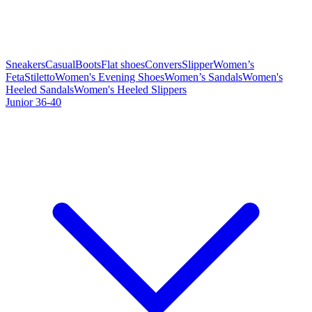
Sneakers
Casual
Boots
Flat shoes
Convers
Slipper
Women’s
Feta
Stiletto
Women's Evening Shoes
Women’s Sandals
Women's
Heeled Sandals
Women's Heeled Slippers
Junior 36-40