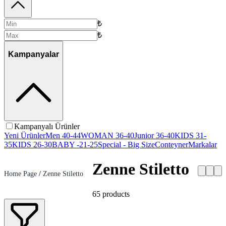
₺
₺
Kampanyalar
Kampanyalı Ürünler
Yeni Ürünler
Men 40-44
WOMAN 36-40
Junior 36-40
KIDS 31-
35
KIDS 26-30
BABY -21-25
Special - Big Size
Conteyner
Markalar
Zenne Stiletto
Home Page
/
Zenne Stiletto
65
products