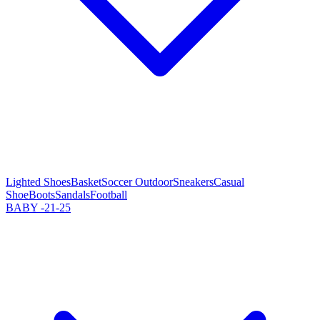
Lighted Shoes
Basket
Soccer Outdoor
Sneakers
Casual
Shoe
Boots
Sandals
Football
BABY -21-25