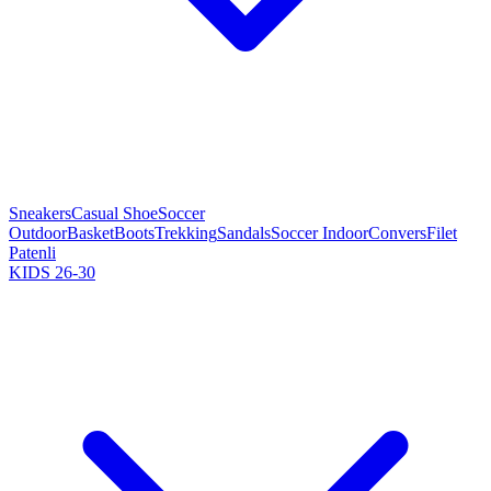
Sneakers
Casual Shoe
Soccer
Outdoor
Basket
Boots
Trekking
Sandals
Soccer Indoor
Convers
Filet
Patenli
KIDS 26-30