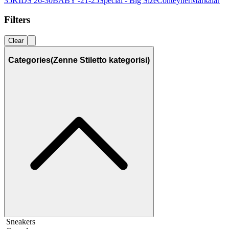
35
KIDS 26-30
BABY -21-25
Special - Big Size
Conteyner
Markalar
Filters
Clear
Categories
(Zenne Stiletto kategorisi)
Sneakers