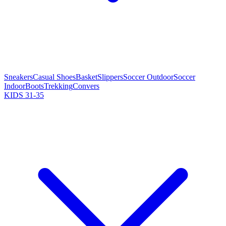
Sneakers
Casual Shoes
Basket
Slippers
Soccer Outdoor
Soccer
Indoor
Boots
Trekking
Convers
KIDS 31-35