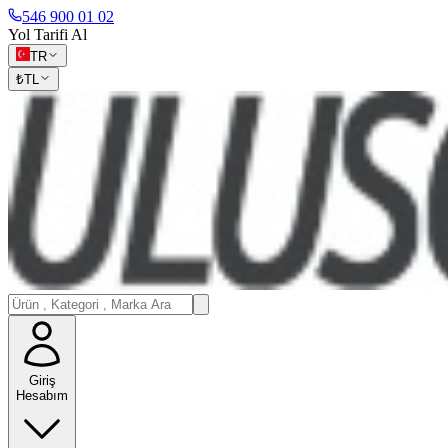
546 900 01 02
Yol Tarifi Al
TR
₺
TL
Giriş
Hesabım