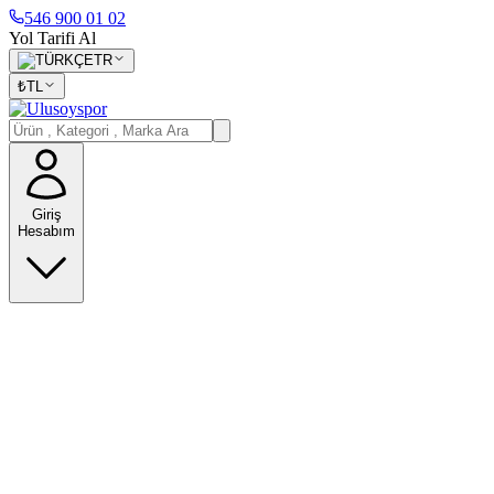
546 900 01 02
Yol Tarifi Al
TR
₺
TL
Giriş
Hesabım