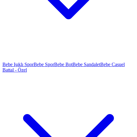
Bebe Işıklı Spor
Bebe Spor
Bebe Bot
Bebe Sandalet
Bebe Casuel
Battal - Özel