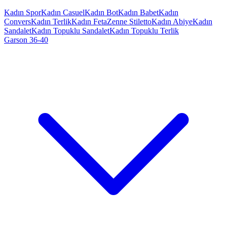
Kadın Spor
Kadın Casuel
Kadın Bot
Kadın Babet
Kadın
Convers
Kadın Terlik
Kadın Feta
Zenne Stiletto
Kadın Abiye
Kadın
Sandalet
Kadın Topuklu Sandalet
Kadın Topuklu Terlik
Garson 36-40