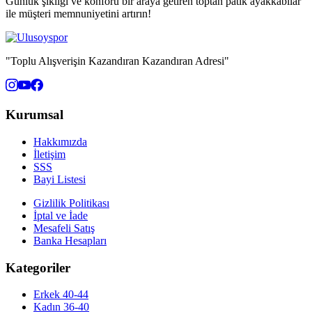
Günlük şıklığı ve konforu bir araya getiren toptan patik ayakkabılar
ile müşteri memnuniyetini artırın!
"Toplu Alışverişin Kazandıran Kazandıran Adresi"
Kurumsal
Hakkımızda
İletişim
SSS
Bayi Listesi
Gizlilik Politikası
İptal ve İade
Mesafeli Satış
Banka Hesapları
Kategoriler
Erkek 40-44
Kadın 36-40