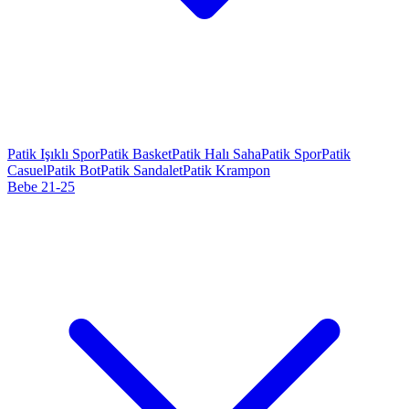
Patik Işıklı Spor
Patik Basket
Patik Halı Saha
Patik Spor
Patik
Casuel
Patik Bot
Patik Sandalet
Patik Krampon
Bebe 21-25