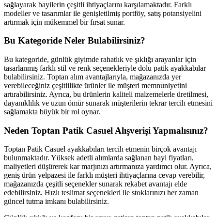
sağlayarak bayilerin çeşitli ihtiyaçlarını karşılamaktadır. Farklı
modeller ve tasarımlar ile genişletilmiş portföy, satış potansiyelini
artırmak için mükemmel bir fırsat sunar.
Bu Kategoride Neler Bulabilirsiniz?
Bu kategoride, günlük giyimde rahatlık ve şıklığı arayanlar için
tasarlanmış farklı stil ve renk seçenekleriyle dolu patik ayakkabılar
bulabilirsiniz. Toptan alım avantajlarıyla, mağazanızda yer
verebileceğiniz çeşitlilikte ürünler ile müşteri memnuniyetini
artırabilirsiniz. Ayrıca, bu ürünlerin kaliteli malzemelerle üretilmesi,
dayanıklılık ve uzun ömür sunarak müşterilerin tekrar tercih etmesini
sağlamakta büyük bir rol oynar.
Neden Toptan Patik Casuel Alışverişi Yapmalısınız?
Toptan Patik Casuel ayakkabıları tercih etmenin birçok avantajı
bulunmaktadır. Yüksek adetli alımlarda sağlanan bayi fiyatları,
maliyetleri düşürerek kar marjınızı artırmanıza yardımcı olur. Ayrıca,
geniş ürün yelpazesi ile farklı müşteri ihtiyaçlarına cevap verebilir,
mağazanızda çeşitli seçenekler sunarak rekabet avantajı elde
edebilirsiniz. Hızlı teslimat seçenekleri ile stoklarınızı her zaman
güncel tutma imkanı bulabilirsiniz.