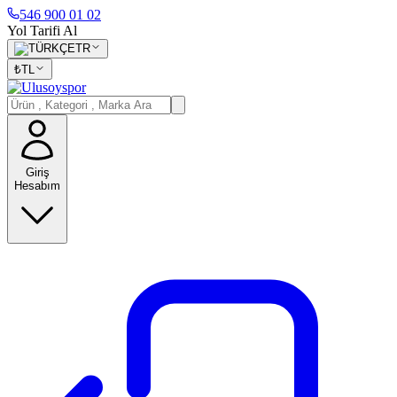
546 900 01 02
Yol Tarifi Al
TR
₺
TL
Giriş
Hesabım