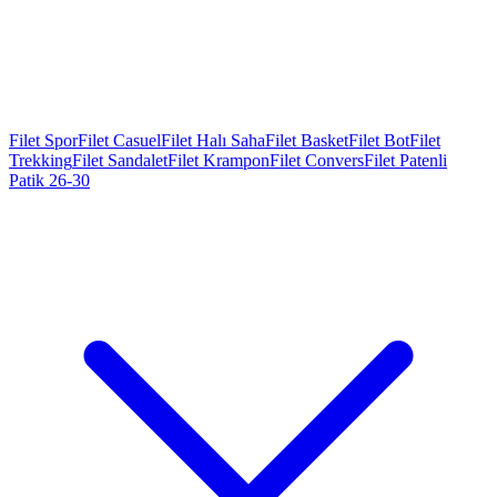
Filet Spor
Filet Casuel
Filet Halı Saha
Filet Basket
Filet Bot
Filet
Trekking
Filet Sandalet
Filet Krampon
Filet Convers
Filet Patenli
Patik 26-30