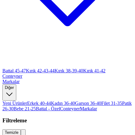
Battal 45-47
Kırık 42-43-44
Kırık 38-39-40
Kırık 41-42
Conteyner
Markalar
Diğer
Yeni Ürünler
Erkek 40-44
Kadın 36-40
Garson 36-40
Filet 31-35
Patik
26-30
Bebe 21-25
Battal - Özel
Conteyner
Markalar
Filtreleme
Temizle