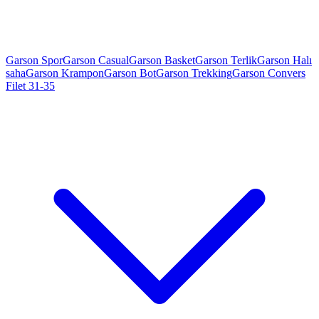
Garson Spor
Garson Casual
Garson Basket
Garson Terlik
Garson Halı
saha
Garson Krampon
Garson Bot
Garson Trekking
Garson Convers
Filet 31-35