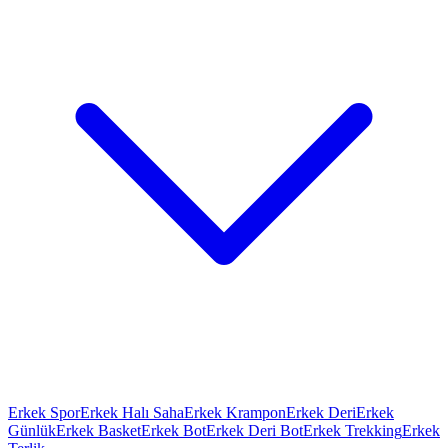
Erkek Spor
Erkek Halı Saha
Erkek Krampon
Erkek Deri
Erkek
Günlük
Erkek Basket
Erkek Bot
Erkek Deri Bot
Erkek Trekking
Erkek