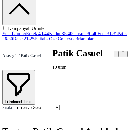
Kampanyalı Ürünler
Yeni Ürünler
Erkek 40-44
Kadın 36-40
Garson 36-40
Filet 31-35
Patik
26-30
Bebe 21-25
Battal - Özel
Conteyner
Markalar
Patik Casuel
Anasayfa
/
Patik Casuel
10
ürün
Filtreleme
Filtrele
Sırala
: