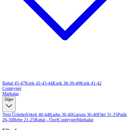
Battal 45-47
Kırık 42-43-44
Kırık 38-39-40
Kırık 41-42
Conteyner
Markalar
Diğer
Yeni Ürünler
Erkek 40-44
Kadın 36-40
Garson 36-40
Filet 31-35
Patik
26-30
Bebe 21-25
Battal - Özel
Conteyner
Markalar