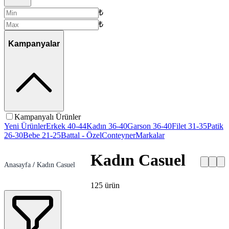
₺
₺
Kampanyalar
Kampanyalı Ürünler
Yeni Ürünler
Erkek 40-44
Kadın 36-40
Garson 36-40
Filet 31-35
Patik
26-30
Bebe 21-25
Battal - Özel
Conteyner
Markalar
Kadın Casuel
Anasayfa
/
Kadın Casuel
125
ürün