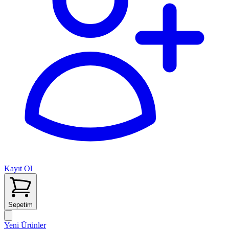
Kayıt Ol
Sepetim
Yeni Ürünler