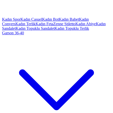
Kadın Spor
Kadın Casuel
Kadın Bot
Kadın Babet
Kadın
Convers
Kadın Terlik
Kadın Feta
Zenne Stiletto
Kadın Abiye
Kadın
Sandalet
Kadın Topuklu Sandalet
Kadın Topuklu Terlik
Garson 36-40