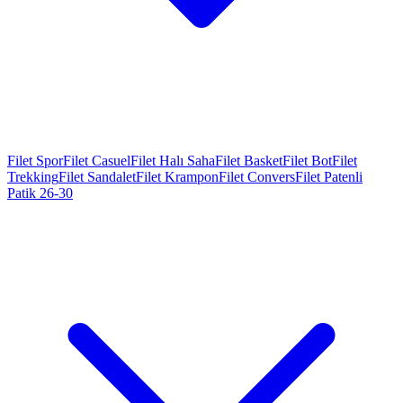
Filet Spor
Filet Casuel
Filet Halı Saha
Filet Basket
Filet Bot
Filet
Trekking
Filet Sandalet
Filet Krampon
Filet Convers
Filet Patenli
Patik 26-30