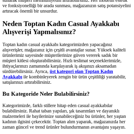
sunarak müşteri memnuniyetini artırabilirsiniz. Her modelin estetik
ve fonksiyonelliği bir arada sunması, mağazanızın satış potansiyelini
artıracak önemli bir unsurdur.
Neden Toptan Kadın Casual Ayakkabı
Alışverişi Yapmalısınız?
Toptan kadın casual ayakkabı kategorimizden yapacağınız
alışverişler, mağazanız için çeşitli avantajlar sunar. Yüksek kaliteli
ürünlerimiz sayesinde müşterilerinize güven vererek sadık bir
müşteri kitlesi oluşturabilirsiniz. Hızlı teslimat seçeneklerimizle,
ihtiyaçlarınızı zamanında karşılayarak iş akışınızı aksamadan
sürdürebilirsiniz. Ayrıca,
üst kategori olan Toptan Kadın
Ayakkabı
ile kombinleyerek zengin bir ürün çeşitliliği yaratabilir,
satışlarınızı artırabilirsiniz.
Bu Kategoride Neler Bulabilirsiniz?
Kategorimizde, farklı stillere hitap eden casual ayakkabılar
bulabilirsiniz. Rahat taban yapıları, şık tasarımları ve dayanıklı
malzemeleri ile bayilerinize sunabileceğiniz bu ürünler, her yaştan
kadının ilgisini çekecektir. Toptan alım yaparak, mağazanızda her
zaman güncel ve trend ürünler bulundurmanın avantajını yaşayın.