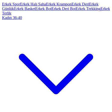
Erkek Spor
Erkek Halı Saha
Erkek Krampon
Erkek Deri
Erkek
Günlük
Erkek Basket
Erkek Bot
Erkek Deri Bot
Erkek Trekking
Erkek
Terlik
Kadın 36-40