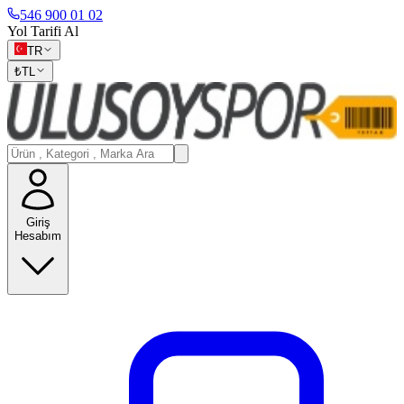
546 900 01 02
Yol Tarifi Al
TR
₺
TL
Giriş
Hesabım