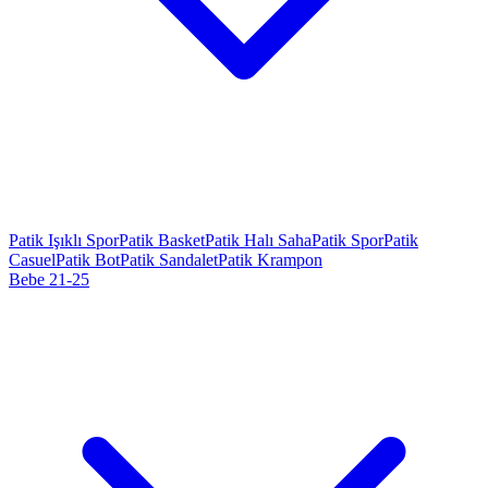
Patik Işıklı Spor
Patik Basket
Patik Halı Saha
Patik Spor
Patik
Casuel
Patik Bot
Patik Sandalet
Patik Krampon
Bebe 21-25