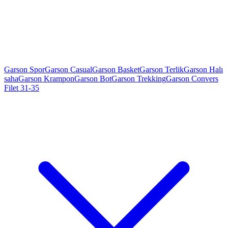
Garson Spor
Garson Casual
Garson Basket
Garson Terlik
Garson Halı
saha
Garson Krampon
Garson Bot
Garson Trekking
Garson Convers
Filet 31-35