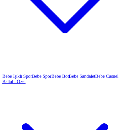
Bebe Işıklı Spor
Bebe Spor
Bebe Bot
Bebe Sandalet
Bebe Casuel
Battal - Özel