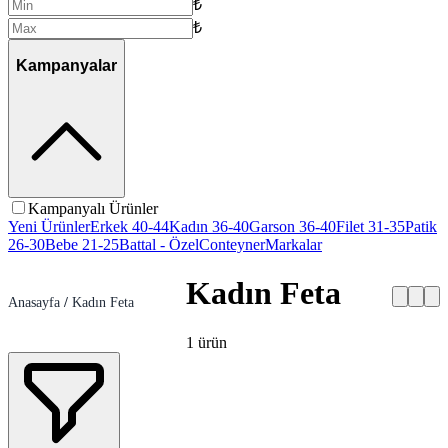
₺
₺
Kampanyalar
Kampanyalı Ürünler
Yeni Ürünler
Erkek 40-44
Kadın 36-40
Garson 36-40
Filet 31-35
Patik
26-30
Bebe 21-25
Battal - Özel
Conteyner
Markalar
Kadın Feta
Anasayfa
/
Kadın Feta
1
ürün