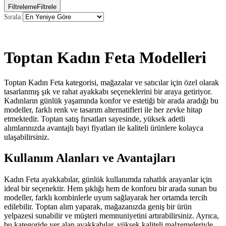
Filtreleme
Filtrele
Sırala
:
Toptan Kadın Feta Modelleri
Toptan Kadın Feta kategorisi, mağazalar ve satıcılar için özel olarak
tasarlanmış şık ve rahat ayakkabı seçeneklerini bir araya getiriyor.
Kadınların günlük yaşamında konfor ve estetiği bir arada aradığı bu
modeller, farklı renk ve tasarım alternatifleri ile her zevke hitap
etmektedir. Toptan satış fırsatları sayesinde, yüksek adetli
alımlarınızda avantajlı bayi fiyatları ile kaliteli ürünlere kolayca
ulaşabilirsiniz.
Kullanım Alanları ve Avantajları
Kadın Feta ayakkabılar, günlük kullanımda rahatlık arayanlar için
ideal bir seçenektir. Hem şıklığı hem de konforu bir arada sunan bu
modeller, farklı kombinlerle uyum sağlayarak her ortamda tercih
edilebilir. Toptan alım yaparak, mağazanızda geniş bir ürün
yelpazesi sunabilir ve müşteri memnuniyetini artırabilirsiniz. Ayrıca,
bu kategoride yer alan ayakkabılar, yüksek kaliteli malzemeleriyle