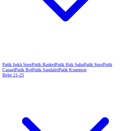
Patik Işıklı Spor
Patik Basket
Patik Halı Saha
Patik Spor
Patik
Casuel
Patik Bot
Patik Sandalet
Patik Krampon
Bebe 21-25