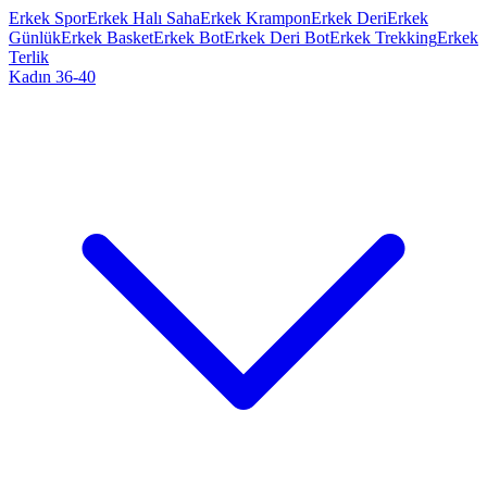
Erkek Spor
Erkek Halı Saha
Erkek Krampon
Erkek Deri
Erkek
Günlük
Erkek Basket
Erkek Bot
Erkek Deri Bot
Erkek Trekking
Erkek
Terlik
Kadın 36-40