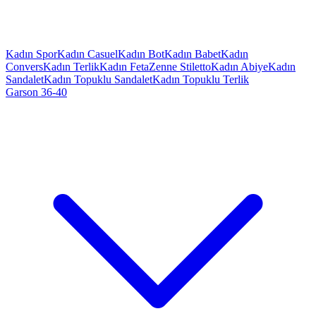
Kadın Spor
Kadın Casuel
Kadın Bot
Kadın Babet
Kadın
Convers
Kadın Terlik
Kadın Feta
Zenne Stiletto
Kadın Abiye
Kadın
Sandalet
Kadın Topuklu Sandalet
Kadın Topuklu Terlik
Garson 36-40