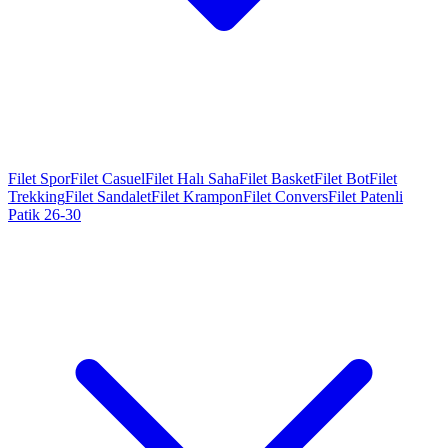
Filet Spor
Filet Casuel
Filet Halı Saha
Filet Basket
Filet Bot
Filet
Trekking
Filet Sandalet
Filet Krampon
Filet Convers
Filet Patenli
Patik 26-30