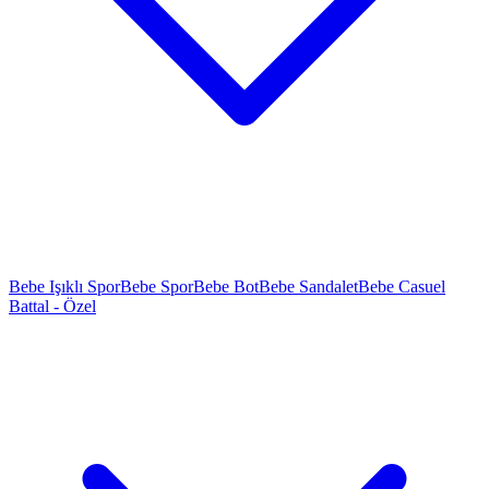
Bebe Işıklı Spor
Bebe Spor
Bebe Bot
Bebe Sandalet
Bebe Casuel
Battal - Özel