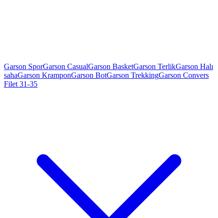
Garson Spor
Garson Casual
Garson Basket
Garson Terlik
Garson Halı
saha
Garson Krampon
Garson Bot
Garson Trekking
Garson Convers
Filet 31-35