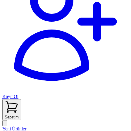
Kayıt Ol
Sepetim
Yeni Ürünler