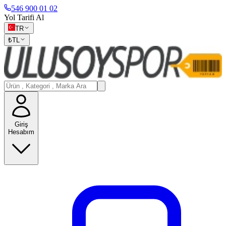
546 900 01 02
Yol Tarifi Al
TR
₺
TL
Giriş
Hesabım