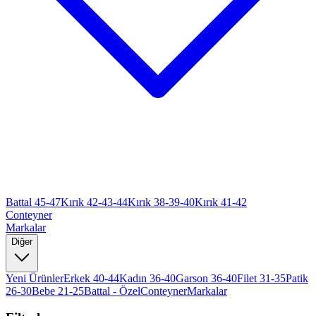
Battal 45-47
Kırık 42-43-44
Kırık 38-39-40
Kırık 41-42
Conteyner
Markalar
Diğer
Yeni Ürünler
Erkek 40-44
Kadın 36-40
Garson 36-40
Filet 31-35
Patik
26-30
Bebe 21-25
Battal - Özel
Conteyner
Markalar