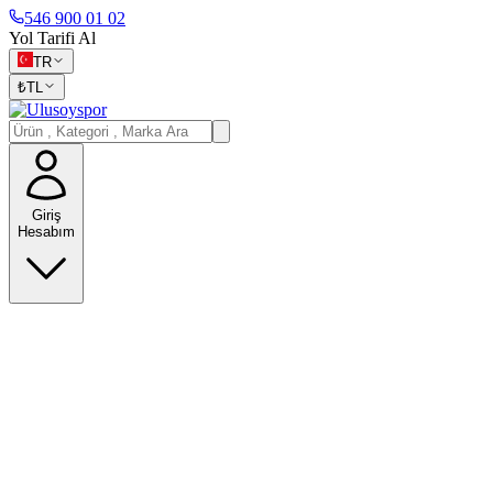
546 900 01 02
Yol Tarifi Al
TR
₺
TL
Giriş
Hesabım