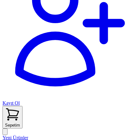
Kayıt Ol
Sepetim
Yeni Ürünler