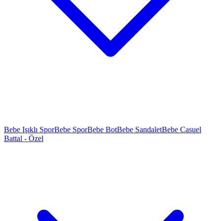
Bebe Işıklı Spor
Bebe Spor
Bebe Bot
Bebe Sandalet
Bebe Casuel
Battal - Özel