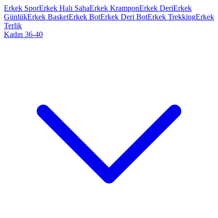
Erkek Spor
Erkek Halı Saha
Erkek Krampon
Erkek Deri
Erkek
Günlük
Erkek Basket
Erkek Bot
Erkek Deri Bot
Erkek Trekking
Erkek
Terlik
Kadın 36-40