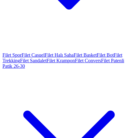
Filet Spor
Filet Casuel
Filet Halı Saha
Filet Basket
Filet Bot
Filet
Trekking
Filet Sandalet
Filet Krampon
Filet Convers
Filet Patenli
Patik 26-30