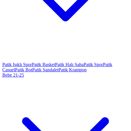
Patik Işıklı Spor
Patik Basket
Patik Halı Saha
Patik Spor
Patik
Casuel
Patik Bot
Patik Sandalet
Patik Krampon
Bebe 21-25