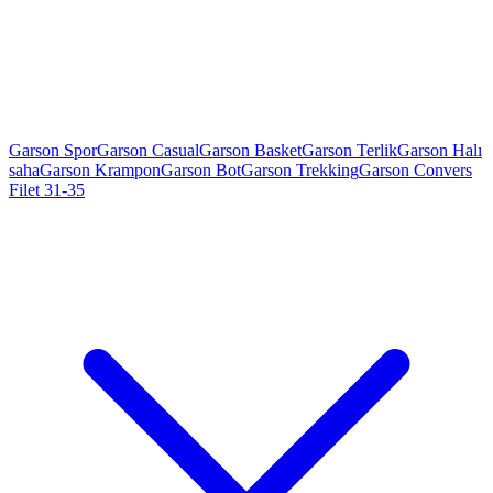
Garson Spor
Garson Casual
Garson Basket
Garson Terlik
Garson Halı
saha
Garson Krampon
Garson Bot
Garson Trekking
Garson Convers
Filet 31-35