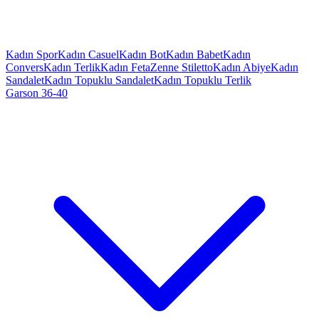
Kadın Spor
Kadın Casuel
Kadın Bot
Kadın Babet
Kadın
Convers
Kadın Terlik
Kadın Feta
Zenne Stiletto
Kadın Abiye
Kadın
Sandalet
Kadın Topuklu Sandalet
Kadın Topuklu Terlik
Garson 36-40