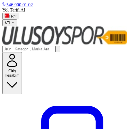
546 900 01 02
Yol Tarifi Al
TR
₺
TL
Giriş
Hesabım