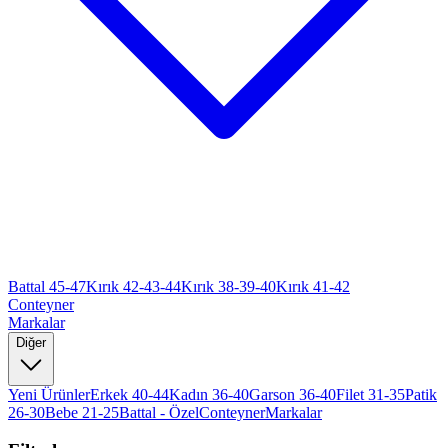
Battal 45-47
Kırık 42-43-44
Kırık 38-39-40
Kırık 41-42
Conteyner
Markalar
Diğer
Yeni Ürünler
Erkek 40-44
Kadın 36-40
Garson 36-40
Filet 31-35
Patik
26-30
Bebe 21-25
Battal - Özel
Conteyner
Markalar