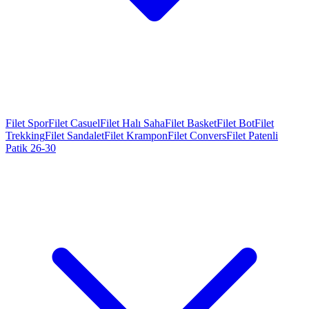
Filet Spor
Filet Casuel
Filet Halı Saha
Filet Basket
Filet Bot
Filet
Trekking
Filet Sandalet
Filet Krampon
Filet Convers
Filet Patenli
Patik 26-30