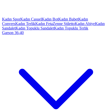
Kadın Spor
Kadın Casuel
Kadın Bot
Kadın Babet
Kadın
Convers
Kadın Terlik
Kadın Feta
Zenne Stiletto
Kadın Abiye
Kadın
Sandalet
Kadın Topuklu Sandalet
Kadın Topuklu Terlik
Garson 36-40