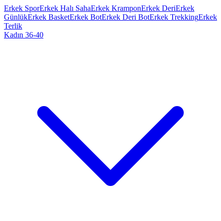
Erkek Spor
Erkek Halı Saha
Erkek Krampon
Erkek Deri
Erkek
Günlük
Erkek Basket
Erkek Bot
Erkek Deri Bot
Erkek Trekking
Erkek
Terlik
Kadın 36-40