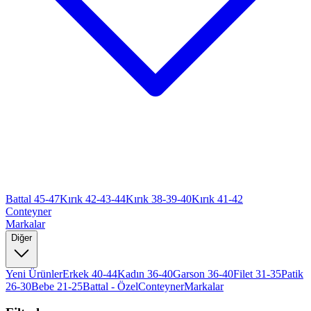
Battal 45-47
Kırık 42-43-44
Kırık 38-39-40
Kırık 41-42
Conteyner
Markalar
Diğer
Yeni Ürünler
Erkek 40-44
Kadın 36-40
Garson 36-40
Filet 31-35
Patik
26-30
Bebe 21-25
Battal - Özel
Conteyner
Markalar