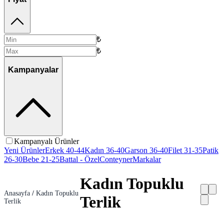
₺
₺
Kampanyalar
Kampanyalı Ürünler
Yeni Ürünler
Erkek 40-44
Kadın 36-40
Garson 36-40
Filet 31-35
Patik
26-30
Bebe 21-25
Battal - Özel
Conteyner
Markalar
Kadın Topuklu
Anasayfa
/
Kadın Topuklu
Terlik
Terlik