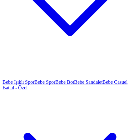
Bebe Işıklı Spor
Bebe Spor
Bebe Bot
Bebe Sandalet
Bebe Casuel
Battal - Özel