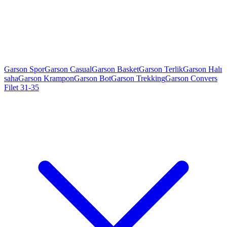
Garson Spor
Garson Casual
Garson Basket
Garson Terlik
Garson Halı
saha
Garson Krampon
Garson Bot
Garson Trekking
Garson Convers
Filet 31-35