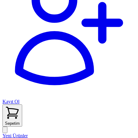
Kayıt Ol
Sepetim
Yeni Ürünler