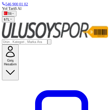
546 900 01 02
Yol Tarifi Al
TR
₺
TL
Giriş
Hesabım