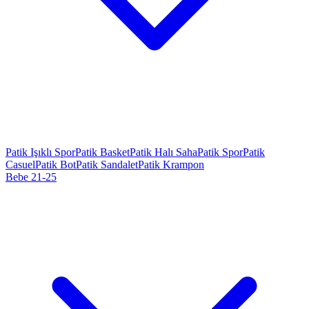
Patik Işıklı Spor
Patik Basket
Patik Halı Saha
Patik Spor
Patik
Casuel
Patik Bot
Patik Sandalet
Patik Krampon
Bebe 21-25