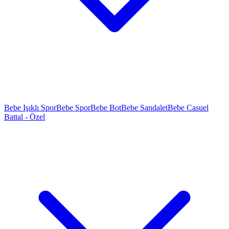
Bebe Işıklı Spor
Bebe Spor
Bebe Bot
Bebe Sandalet
Bebe Casuel
Battal - Özel