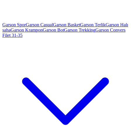
Garson Spor
Garson Casual
Garson Basket
Garson Terlik
Garson Halı
saha
Garson Krampon
Garson Bot
Garson Trekking
Garson Convers
Filet 31-35