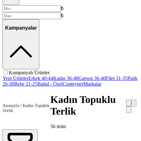
₺
₺
Kampanyalar
Kampanyalı Ürünler
Yeni Ürünler
Erkek 40-44
Kadın 36-40
Garson 36-40
Filet 31-35
Patik
26-30
Bebe 21-25
Battal - Özel
Conteyner
Markalar
Kadın Topuklu
Anasayfa
/
Kadın Topuklu
Terlik
Terlik
56
ürün