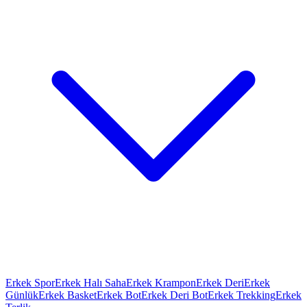
Erkek Spor
Erkek Halı Saha
Erkek Krampon
Erkek Deri
Erkek
Günlük
Erkek Basket
Erkek Bot
Erkek Deri Bot
Erkek Trekking
Erkek