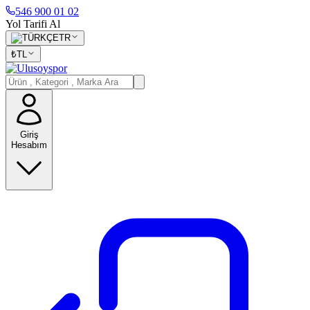
546 900 01 02
Yol Tarifi Al
TR
₺
TL
Giriş
Hesabım