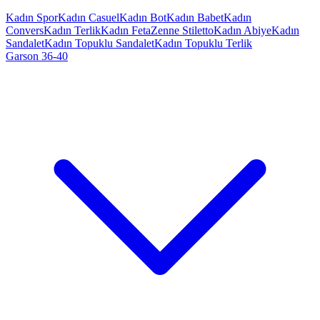
Kadın Spor
Kadın Casuel
Kadın Bot
Kadın Babet
Kadın
Convers
Kadın Terlik
Kadın Feta
Zenne Stiletto
Kadın Abiye
Kadın
Sandalet
Kadın Topuklu Sandalet
Kadın Topuklu Terlik
Garson 36-40