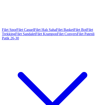
Filet Spor
Filet Casuel
Filet Halı Saha
Filet Basket
Filet Bot
Filet
Trekking
Filet Sandalet
Filet Krampon
Filet Convers
Filet Patenli
Patik 26-30