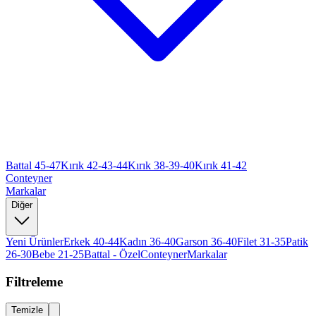
Battal 45-47
Kırık 42-43-44
Kırık 38-39-40
Kırık 41-42
Conteyner
Markalar
Diğer
Yeni Ürünler
Erkek 40-44
Kadın 36-40
Garson 36-40
Filet 31-35
Patik
26-30
Bebe 21-25
Battal - Özel
Conteyner
Markalar
Filtreleme
Temizle