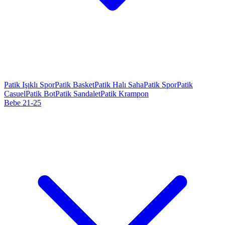
Patik Işıklı Spor
Patik Basket
Patik Halı Saha
Patik Spor
Patik
Casuel
Patik Bot
Patik Sandalet
Patik Krampon
Bebe 21-25