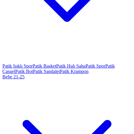
Patik Işıklı Spor
Patik Basket
Patik Halı Saha
Patik Spor
Patik
Casuel
Patik Bot
Patik Sandalet
Patik Krampon
Bebe 21-25