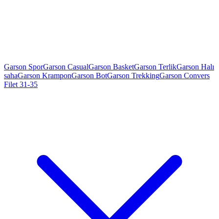
Garson Spor
Garson Casual
Garson Basket
Garson Terlik
Garson Halı
saha
Garson Krampon
Garson Bot
Garson Trekking
Garson Convers
Filet 31-35