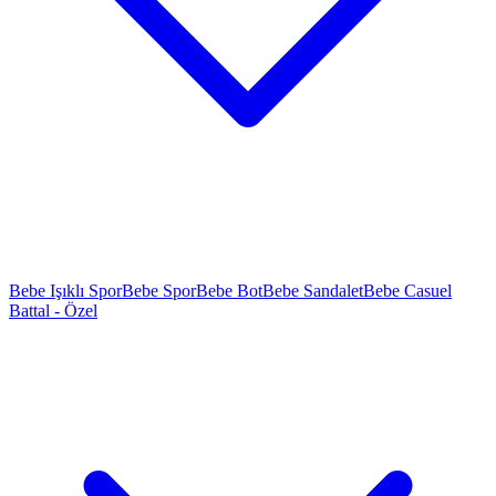
Bebe Işıklı Spor
Bebe Spor
Bebe Bot
Bebe Sandalet
Bebe Casuel
Battal - Özel