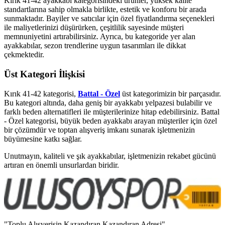
Kırık 41-42 ayakkabı kategorisindeki ürünler, yüksek kalite
standartlarına sahip olmakla birlikte, estetik ve konforu bir arada
sunmaktadır. Bayiler ve satıcılar için özel fiyatlandırma seçenekleri
ile maliyetlerinizi düşürürken, çeşitlilik sayesinde müşteri
memnuniyetini artırabilirsiniz. Ayrıca, bu kategoride yer alan
ayakkabılar, sezon trendlerine uygun tasarımları ile dikkat
çekmektedir.
Üst Kategori İlişkisi
Kırık 41-42 kategorisi,
Battal - Özel
üst kategorimizin bir parçasıdır.
Bu kategori altında, daha geniş bir ayakkabı yelpazesi bulabilir ve
farklı beden alternatifleri ile müşterilerinize hitap edebilirsiniz. Battal
- Özel kategorisi, büyük beden ayakkabı arayan müşteriler için özel
bir çözümdür ve toptan alışveriş imkanı sunarak işletmenizin
büyümesine katkı sağlar.
Unutmayın, kaliteli ve şık ayakkabılar, işletmenizin rekabet gücünü
artıran en önemli unsurlardan biridir.
"Toplu Alışverişin Kazandıran Kazandıran Adresi"