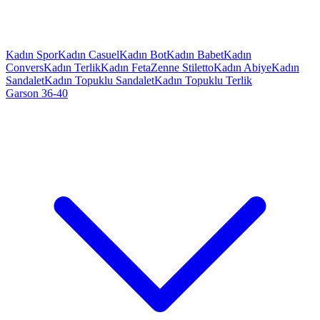
Kadın Spor
Kadın Casuel
Kadın Bot
Kadın Babet
Kadın
Convers
Kadın Terlik
Kadın Feta
Zenne Stiletto
Kadın Abiye
Kadın
Sandalet
Kadın Topuklu Sandalet
Kadın Topuklu Terlik
Garson 36-40