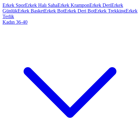
Erkek Spor
Erkek Halı Saha
Erkek Krampon
Erkek Deri
Erkek
Günlük
Erkek Basket
Erkek Bot
Erkek Deri Bot
Erkek Trekking
Erkek
Terlik
Kadın 36-40