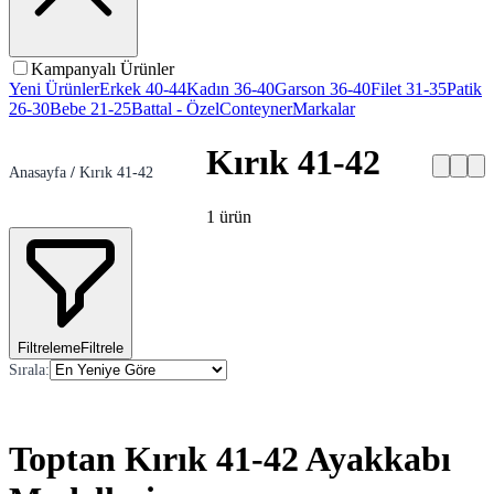
Kampanyalı Ürünler
Yeni Ürünler
Erkek 40-44
Kadın 36-40
Garson 36-40
Filet 31-35
Patik
26-30
Bebe 21-25
Battal - Özel
Conteyner
Markalar
Kırık 41-42
Anasayfa
/
Kırık 41-42
1
ürün
Filtreleme
Filtrele
Sırala
:
Toptan Kırık 41-42 Ayakkabı