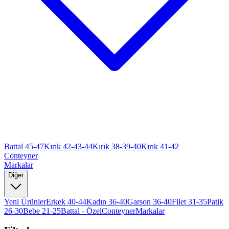
Battal 45-47
Kırık 42-43-44
Kırık 38-39-40
Kırık 41-42
Conteyner
Markalar
Diğer
Yeni Ürünler
Erkek 40-44
Kadın 36-40
Garson 36-40
Filet 31-35
Patik
26-30
Bebe 21-25
Battal - Özel
Conteyner
Markalar