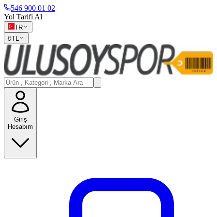
546 900 01 02
Yol Tarifi Al
TR
₺
TL
Giriş
Hesabım