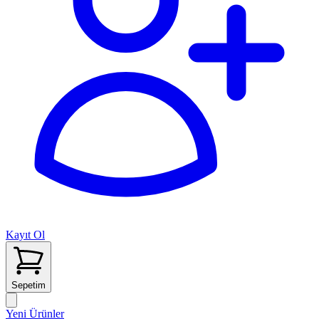
Kayıt Ol
Sepetim
Yeni Ürünler