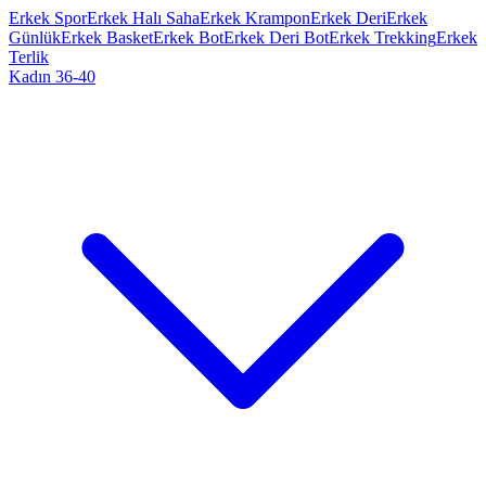
Erkek Spor
Erkek Halı Saha
Erkek Krampon
Erkek Deri
Erkek
Günlük
Erkek Basket
Erkek Bot
Erkek Deri Bot
Erkek Trekking
Erkek
Terlik
Kadın 36-40