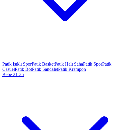
Patik Işıklı Spor
Patik Basket
Patik Halı Saha
Patik Spor
Patik
Casuel
Patik Bot
Patik Sandalet
Patik Krampon
Bebe 21-25