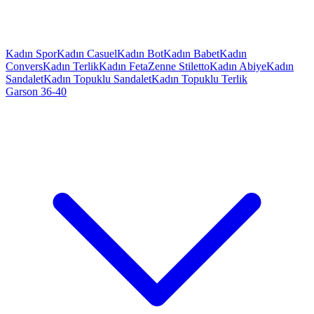
Kadın Spor
Kadın Casuel
Kadın Bot
Kadın Babet
Kadın
Convers
Kadın Terlik
Kadın Feta
Zenne Stiletto
Kadın Abiye
Kadın
Sandalet
Kadın Topuklu Sandalet
Kadın Topuklu Terlik
Garson 36-40