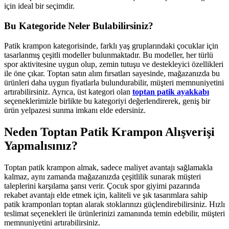
için ideal bir seçimdir.
Bu Kategoride Neler Bulabilirsiniz?
Patik krampon kategorisinde, farklı yaş gruplarındaki çocuklar için
tasarlanmış çeşitli modeller bulunmaktadır. Bu modeller, her türlü
spor aktivitesine uygun olup, zemin tutuşu ve destekleyici özellikleri
ile öne çıkar. Toptan satın alım fırsatları sayesinde, mağazanızda bu
ürünleri daha uygun fiyatlarla bulundurabilir, müşteri memnuniyetini
artırabilirsiniz. Ayrıca, üst kategori olan
toptan patik ayakkabı
seçeneklerimizle birlikte bu kategoriyi değerlendirerek, geniş bir
ürün yelpazesi sunma imkanı elde edersiniz.
Neden Toptan Patik Krampon Alışverişi
Yapmalısınız?
Toptan patik krampon almak, sadece maliyet avantajı sağlamakla
kalmaz, aynı zamanda mağazanızda çeşitlilik sunarak müşteri
taleplerini karşılama şansı verir. Çocuk spor giyimi pazarında
rekabet avantajı elde etmek için, kaliteli ve şık tasarımlara sahip
patik kramponları toptan alarak stoklarınızı güçlendirebilirsiniz. Hızlı
teslimat seçenekleri ile ürünlerinizi zamanında temin edebilir, müşteri
memnuniyetini artırabilirsiniz.