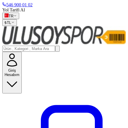
546 900 01 02
Yol Tarifi Al
TR
₺
TL
Giriş
Hesabım