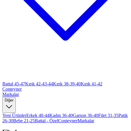
Battal 45-47
Kırık 42-43-44
Kırık 38-39-40
Kırık 41-42
Conteyner
Markalar
Diğer
Yeni Ürünler
Erkek 40-44
Kadın 36-40
Garson 36-40
Filet 31-35
Patik
26-30
Bebe 21-25
Battal - Özel
Conteyner
Markalar