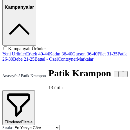
Kampanyalar
Kampanyalı Ürünler
Yeni Ürünler
Erkek 40-44
Kadın 36-40
Garson 36-40
Filet 31-35
Patik
26-30
Bebe 21-25
Battal - Özel
Conteyner
Markalar
Patik Krampon
Anasayfa
/
Patik Krampon
13
ürün
Filtreleme
Filtrele
Sırala
: