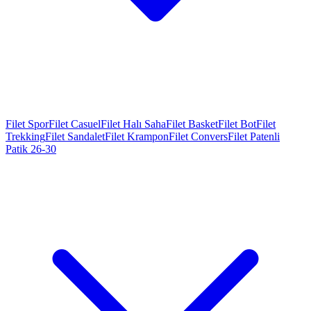
Filet Spor
Filet Casuel
Filet Halı Saha
Filet Basket
Filet Bot
Filet
Trekking
Filet Sandalet
Filet Krampon
Filet Convers
Filet Patenli
Patik 26-30