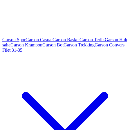
Garson Spor
Garson Casual
Garson Basket
Garson Terlik
Garson Halı
saha
Garson Krampon
Garson Bot
Garson Trekking
Garson Convers
Filet 31-35