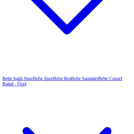
Bebe Işıklı Spor
Bebe Spor
Bebe Bot
Bebe Sandalet
Bebe Casuel
Battal - Özel