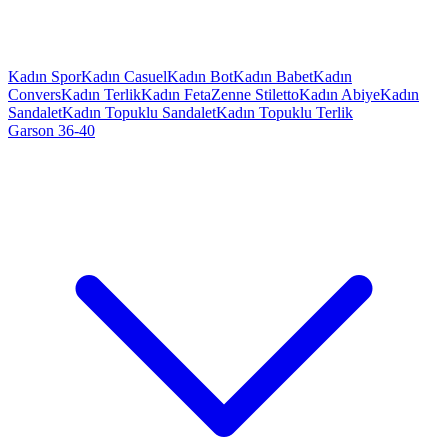
Kadın Spor
Kadın Casuel
Kadın Bot
Kadın Babet
Kadın
Convers
Kadın Terlik
Kadın Feta
Zenne Stiletto
Kadın Abiye
Kadın
Sandalet
Kadın Topuklu Sandalet
Kadın Topuklu Terlik
Garson 36-40