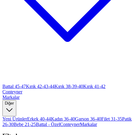
Battal 45-47
Kırık 42-43-44
Kırık 38-39-40
Kırık 41-42
Conteyner
Markalar
Diğer
Yeni Ürünler
Erkek 40-44
Kadın 36-40
Garson 36-40
Filet 31-35
Patik
26-30
Bebe 21-25
Battal - Özel
Conteyner
Markalar