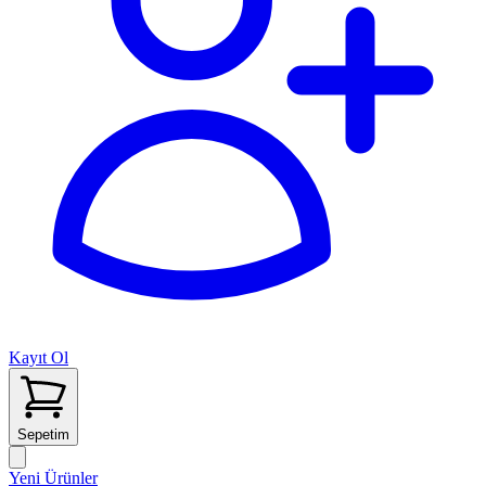
Kayıt Ol
Sepetim
Yeni Ürünler