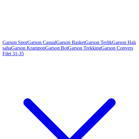
Garson Spor
Garson Casual
Garson Basket
Garson Terlik
Garson Halı
saha
Garson Krampon
Garson Bot
Garson Trekking
Garson Convers
Filet 31-35