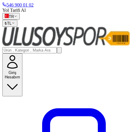
546 900 01 02
Yol Tarifi Al
TR
₺
TL
Giriş
Hesabım