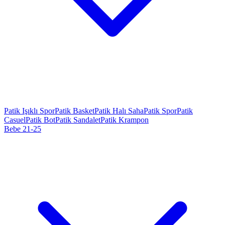
Patik Işıklı Spor
Patik Basket
Patik Halı Saha
Patik Spor
Patik
Casuel
Patik Bot
Patik Sandalet
Patik Krampon
Bebe 21-25