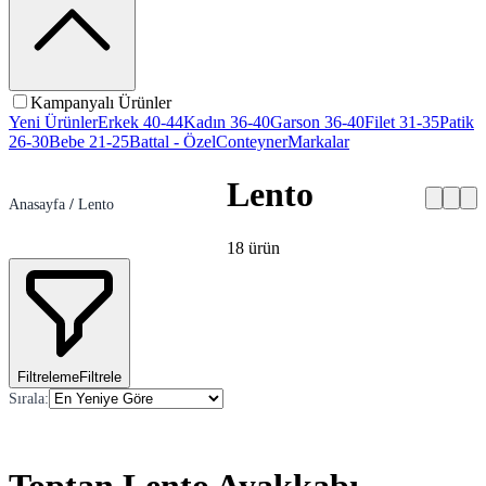
Kampanyalı Ürünler
Yeni Ürünler
Erkek 40-44
Kadın 36-40
Garson 36-40
Filet 31-35
Patik
26-30
Bebe 21-25
Battal - Özel
Conteyner
Markalar
Lento
Anasayfa
/
Lento
18
ürün
Filtreleme
Filtrele
Sırala
: