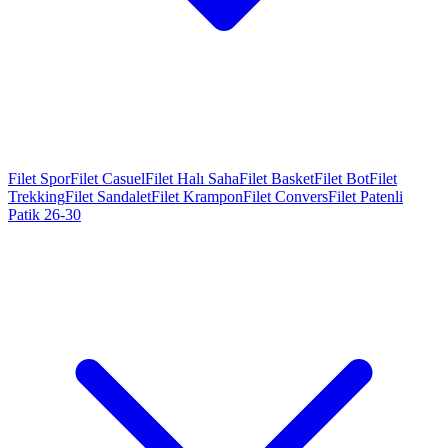
Filet Spor
Filet Casuel
Filet Halı Saha
Filet Basket
Filet Bot
Filet
Trekking
Filet Sandalet
Filet Krampon
Filet Convers
Filet Patenli
Patik 26-30