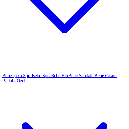
Bebe Işıklı Spor
Bebe Spor
Bebe Bot
Bebe Sandalet
Bebe Casuel
Battal - Özel