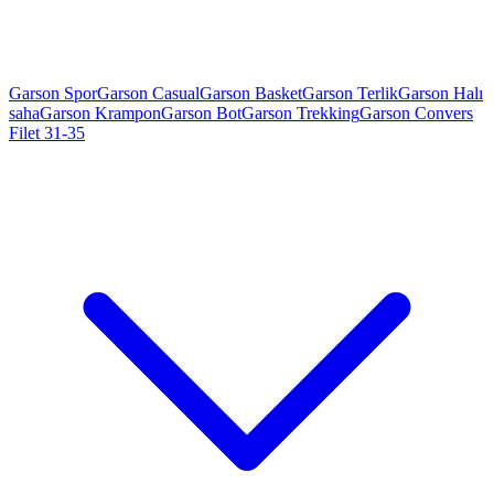
Garson Spor
Garson Casual
Garson Basket
Garson Terlik
Garson Halı
saha
Garson Krampon
Garson Bot
Garson Trekking
Garson Convers
Filet 31-35