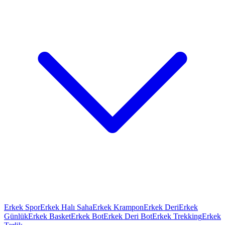
Erkek Spor
Erkek Halı Saha
Erkek Krampon
Erkek Deri
Erkek
Günlük
Erkek Basket
Erkek Bot
Erkek Deri Bot
Erkek Trekking
Erkek