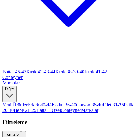
Battal 45-47
Kırık 42-43-44
Kırık 38-39-40
Kırık 41-42
Conteyner
Markalar
Diğer
Yeni Ürünler
Erkek 40-44
Kadın 36-40
Garson 36-40
Filet 31-35
Patik
26-30
Bebe 21-25
Battal - Özel
Conteyner
Markalar
Filtreleme
Temizle