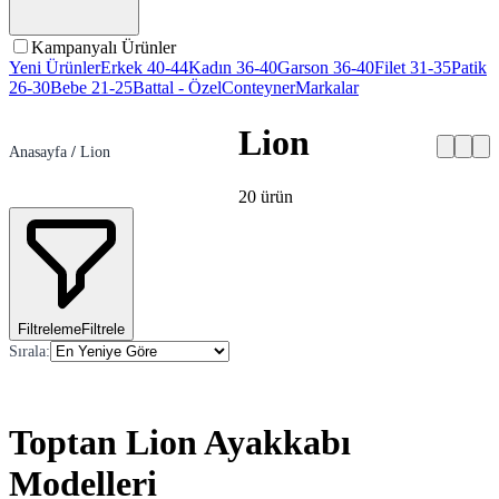
Kampanyalı Ürünler
Yeni Ürünler
Erkek 40-44
Kadın 36-40
Garson 36-40
Filet 31-35
Patik
26-30
Bebe 21-25
Battal - Özel
Conteyner
Markalar
Lion
Anasayfa
/
Lion
20
ürün
Filtreleme
Filtrele
Sırala
:
Toptan Lion Ayakkabı
Modelleri