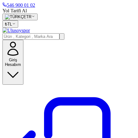
546 900 01 02
Yol Tarifi Al
TR
₺
TL
Giriş
Hesabım