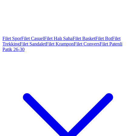
Filet Spor
Filet Casuel
Filet Halı Saha
Filet Basket
Filet Bot
Filet
Trekking
Filet Sandalet
Filet Krampon
Filet Convers
Filet Patenli
Patik 26-30