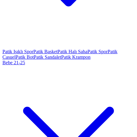
Patik Işıklı Spor
Patik Basket
Patik Halı Saha
Patik Spor
Patik
Casuel
Patik Bot
Patik Sandalet
Patik Krampon
Bebe 21-25