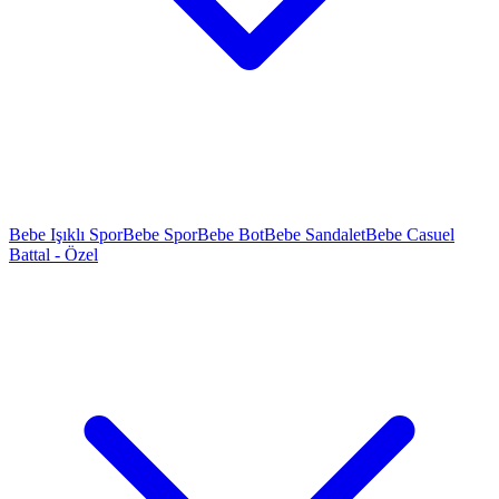
Bebe Işıklı Spor
Bebe Spor
Bebe Bot
Bebe Sandalet
Bebe Casuel
Battal - Özel