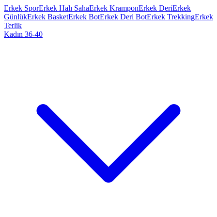
Erkek Spor
Erkek Halı Saha
Erkek Krampon
Erkek Deri
Erkek
Günlük
Erkek Basket
Erkek Bot
Erkek Deri Bot
Erkek Trekking
Erkek
Terlik
Kadın 36-40