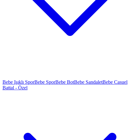
Bebe Işıklı Spor
Bebe Spor
Bebe Bot
Bebe Sandalet
Bebe Casuel
Battal - Özel