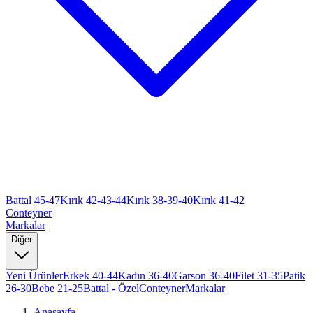
Battal 45-47
Kırık 42-43-44
Kırık 38-39-40
Kırık 41-42
Conteyner
Markalar
Diğer
Yeni Ürünler
Erkek 40-44
Kadın 36-40
Garson 36-40
Filet 31-35
Patik
26-30
Bebe 21-25
Battal - Özel
Conteyner
Markalar
Anasayfa