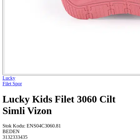
Lucky
Filet Spor
Lucky Kids Filet 3060 Cilt
Simli Vizon
Stok Kodu
:
ENS04C3060.81
BEDEN
31
32
33
34
35