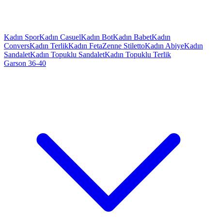
Kadın Spor
Kadın Casuel
Kadın Bot
Kadın Babet
Kadın
Convers
Kadın Terlik
Kadın Feta
Zenne Stiletto
Kadın Abiye
Kadın
Sandalet
Kadın Topuklu Sandalet
Kadın Topuklu Terlik
Garson 36-40