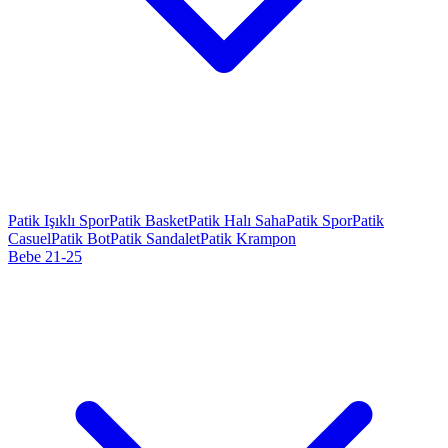
Patik Işıklı Spor
Patik Basket
Patik Halı Saha
Patik Spor
Patik
Casuel
Patik Bot
Patik Sandalet
Patik Krampon
Bebe 21-25