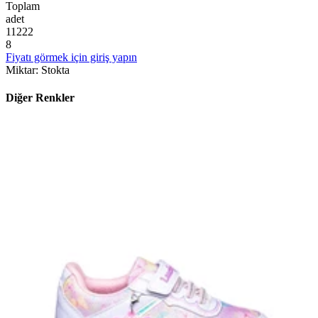
Toplam
adet
1
1
2
2
2
8
Fiyatı görmek için giriş yapın
Miktar
:
Stokta
Diğer Renkler