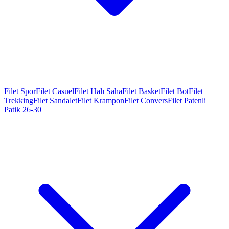
Filet Spor
Filet Casuel
Filet Halı Saha
Filet Basket
Filet Bot
Filet
Trekking
Filet Sandalet
Filet Krampon
Filet Convers
Filet Patenli
Patik 26-30