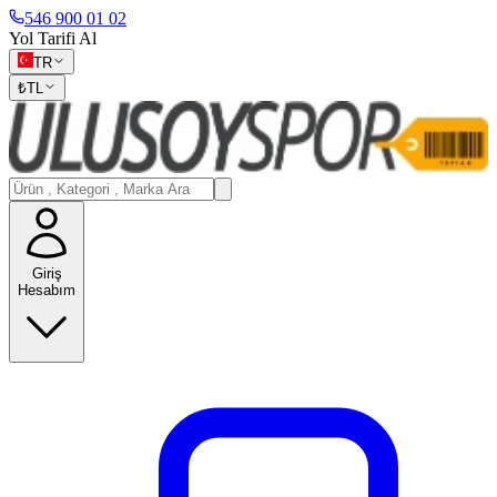
546 900 01 02
Yol Tarifi Al
TR
₺
TL
Giriş
Hesabım