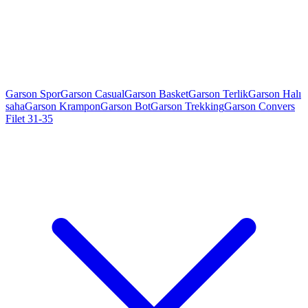
Garson Spor
Garson Casual
Garson Basket
Garson Terlik
Garson Halı
saha
Garson Krampon
Garson Bot
Garson Trekking
Garson Convers
Filet 31-35