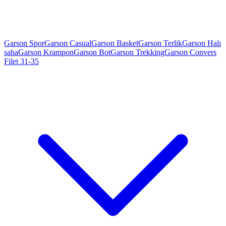
Garson Spor
Garson Casual
Garson Basket
Garson Terlik
Garson Halı
saha
Garson Krampon
Garson Bot
Garson Trekking
Garson Convers
Filet 31-35