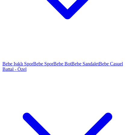
Bebe Işıklı Spor
Bebe Spor
Bebe Bot
Bebe Sandalet
Bebe Casuel
Battal - Özel