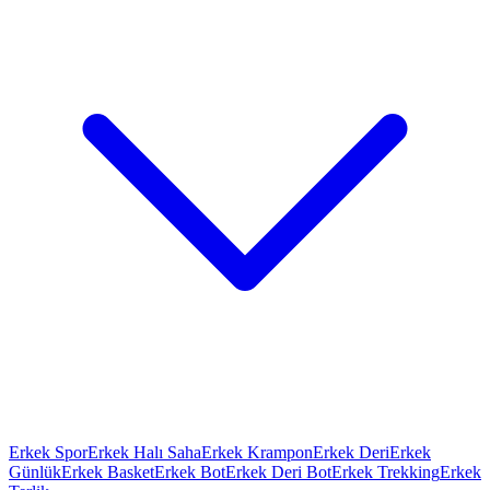
Erkek Spor
Erkek Halı Saha
Erkek Krampon
Erkek Deri
Erkek
Günlük
Erkek Basket
Erkek Bot
Erkek Deri Bot
Erkek Trekking
Erkek