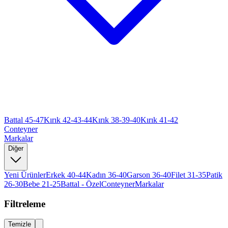
Battal 45-47
Kırık 42-43-44
Kırık 38-39-40
Kırık 41-42
Conteyner
Markalar
Diğer
Yeni Ürünler
Erkek 40-44
Kadın 36-40
Garson 36-40
Filet 31-35
Patik
26-30
Bebe 21-25
Battal - Özel
Conteyner
Markalar
Filtreleme
Temizle