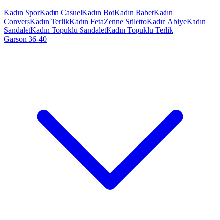
Kadın Spor
Kadın Casuel
Kadın Bot
Kadın Babet
Kadın
Convers
Kadın Terlik
Kadın Feta
Zenne Stiletto
Kadın Abiye
Kadın
Sandalet
Kadın Topuklu Sandalet
Kadın Topuklu Terlik
Garson 36-40