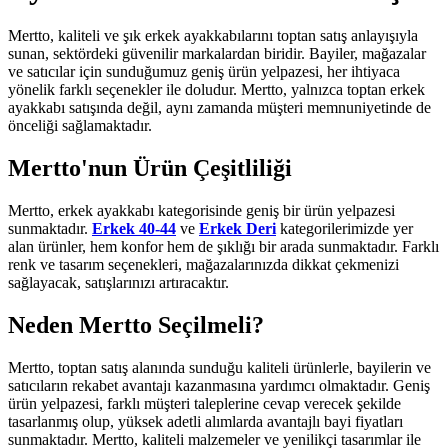
Mertto, kaliteli ve şık erkek ayakkabılarını toptan satış anlayışıyla
sunan, sektördeki güvenilir markalardan biridir. Bayiler, mağazalar
ve satıcılar için sunduğumuz geniş ürün yelpazesi, her ihtiyaca
yönelik farklı seçenekler ile doludur. Mertto, yalnızca toptan erkek
ayakkabı satışında değil, aynı zamanda müşteri memnuniyetinde de
önceliği sağlamaktadır.
Mertto'nun Ürün Çeşitliliği
Mertto, erkek ayakkabı kategorisinde geniş bir ürün yelpazesi
sunmaktadır.
Erkek 40-44
ve
Erkek Deri
kategorilerimizde yer
alan ürünler, hem konfor hem de şıklığı bir arada sunmaktadır. Farklı
renk ve tasarım seçenekleri, mağazalarınızda dikkat çekmenizi
sağlayacak, satışlarınızı artıracaktır.
Neden Mertto Seçilmeli?
Mertto, toptan satış alanında sunduğu kaliteli ürünlerle, bayilerin ve
satıcıların rekabet avantajı kazanmasına yardımcı olmaktadır. Geniş
ürün yelpazesi, farklı müşteri taleplerine cevap verecek şekilde
tasarlanmış olup, yüksek adetli alımlarda avantajlı bayi fiyatları
sunmaktadır. Mertto, kaliteli malzemeler ve yenilikçi tasarımlar ile