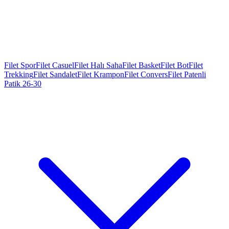
Filet Spor
Filet Casuel
Filet Halı Saha
Filet Basket
Filet Bot
Filet
Trekking
Filet Sandalet
Filet Krampon
Filet Convers
Filet Patenli
Patik 26-30