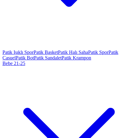
Patik Işıklı Spor
Patik Basket
Patik Halı Saha
Patik Spor
Patik
Casuel
Patik Bot
Patik Sandalet
Patik Krampon
Bebe 21-25