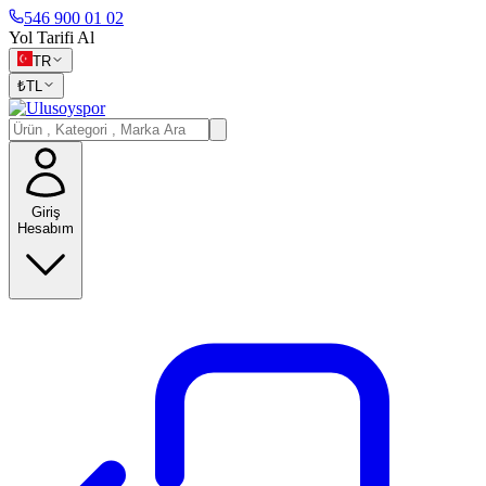
546 900 01 02
Yol Tarifi Al
TR
₺
TL
Giriş
Hesabım