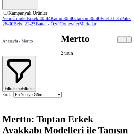
Kampanyalı Ürünler
Yeni Ürünler
Erkek 40-44
Kadın 36-40
Garson 36-40
Filet 31-35
Patik
26-30
Bebe 21-25
Battal - Özel
Conteyner
Markalar
Mertto
Anasayfa
/
Mertto
2
ürün
Filtreleme
Filtrele
Sırala
:
Mertto: Toptan Erkek
Ayakkabı Modelleri ile Tanışın