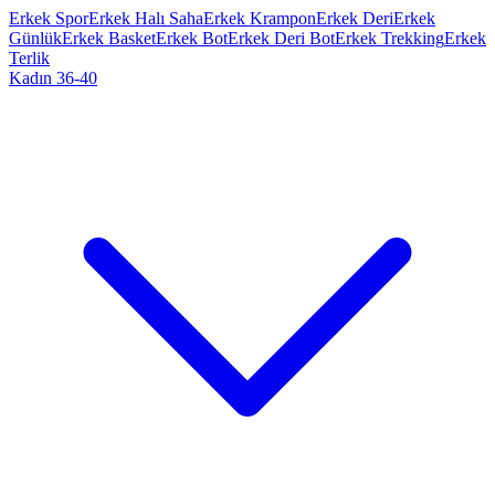
Erkek Spor
Erkek Halı Saha
Erkek Krampon
Erkek Deri
Erkek
Günlük
Erkek Basket
Erkek Bot
Erkek Deri Bot
Erkek Trekking
Erkek
Terlik
Kadın 36-40