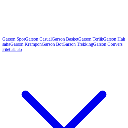
Garson Spor
Garson Casual
Garson Basket
Garson Terlik
Garson Halı
saha
Garson Krampon
Garson Bot
Garson Trekking
Garson Convers
Filet 31-35