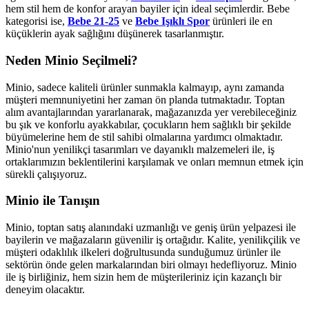
hem stil hem de konfor arayan bayiler için ideal seçimlerdir. Bebe
kategorisi ise,
Bebe 21-25
ve
Bebe Işıklı Spor
ürünleri ile en
küçüklerin ayak sağlığını düşünerek tasarlanmıştır.
Neden Minio Seçilmeli?
Minio, sadece kaliteli ürünler sunmakla kalmayıp, aynı zamanda
müşteri memnuniyetini her zaman ön planda tutmaktadır. Toptan
alım avantajlarından yararlanarak, mağazanızda yer verebileceğiniz
bu şık ve konforlu ayakkabılar, çocukların hem sağlıklı bir şekilde
büyümelerine hem de stil sahibi olmalarına yardımcı olmaktadır.
Minio'nun yenilikçi tasarımları ve dayanıklı malzemeleri ile, iş
ortaklarımızın beklentilerini karşılamak ve onları memnun etmek için
sürekli çalışıyoruz.
Minio ile Tanışın
Minio, toptan satış alanındaki uzmanlığı ve geniş ürün yelpazesi ile
bayilerin ve mağazaların güvenilir iş ortağıdır. Kalite, yenilikçilik ve
müşteri odaklılık ilkeleri doğrultusunda sunduğumuz ürünler ile
sektörün önde gelen markalarından biri olmayı hedefliyoruz. Minio
ile iş birliğiniz, hem sizin hem de müşterileriniz için kazançlı bir
deneyim olacaktır.