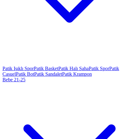
Patik Işıklı Spor
Patik Basket
Patik Halı Saha
Patik Spor
Patik
Casuel
Patik Bot
Patik Sandalet
Patik Krampon
Bebe 21-25