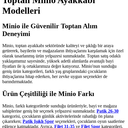
Toptan Minio Ayakkabı
Modelleri
Minio ile Güvenilir Toptan Alım
Deneyimi
Minio, toptan ayakkabı sektöründe kaliteyi ve şıklığı bir araya
getirerek, bayilerin ve mağazaların ihtiyaçlarını karşılamak için özel
olarak tasarlanmış ürün yelpazesi sunmaktadır. Toptan satış odaklı
yaklaşımımız sayesinde, yüksek adetli alımlarda avantajlı bayi
fiyatları ile iş ortaklarımıza değer katıyoruz. Minio'nun sunduğu
geniş ürün kategorileri, farklı yaş gruplarındaki çocukların
ihtiyaçlarına hitap ederken, her zevke uygun seçenekler de
barındırmaktadır.
Ürün Çeşitliliği ile Minio Farkı
Minio, farklı kategorilerde sunduğu ürünleriyle, bayi ve mağaza
sahiplerine geniş bir seçenek yelpazesi sunmaktadır.
Patik 26-30
kategorisi, çocukların günlük aktivitelerinde rahatlığı ön plana
çıkarırken;
Patik Işıklı Spor
seçenekleri, çocukların oyun saatlerine
eğlence katmaktadır. Ayrıca,
Filet 31-35
ve
Filet Spor
kategorileri,