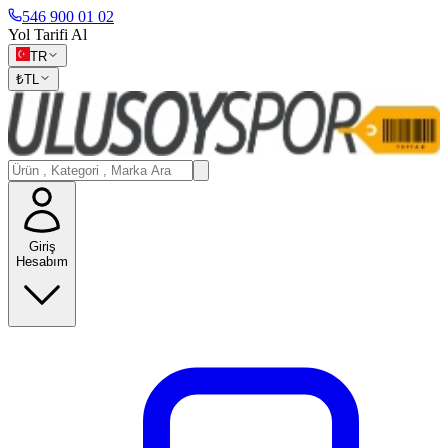
546 900 01 02
Yol Tarifi Al
TR
₺
TL
Giriş
Hesabım