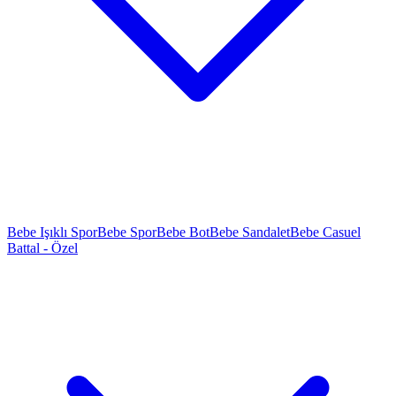
Bebe Işıklı Spor
Bebe Spor
Bebe Bot
Bebe Sandalet
Bebe Casuel
Battal - Özel