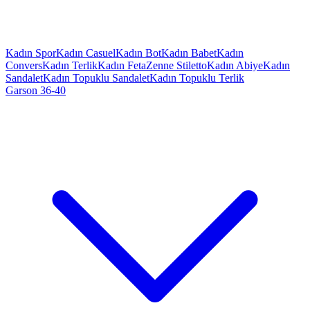
Kadın Spor
Kadın Casuel
Kadın Bot
Kadın Babet
Kadın
Convers
Kadın Terlik
Kadın Feta
Zenne Stiletto
Kadın Abiye
Kadın
Sandalet
Kadın Topuklu Sandalet
Kadın Topuklu Terlik
Garson 36-40