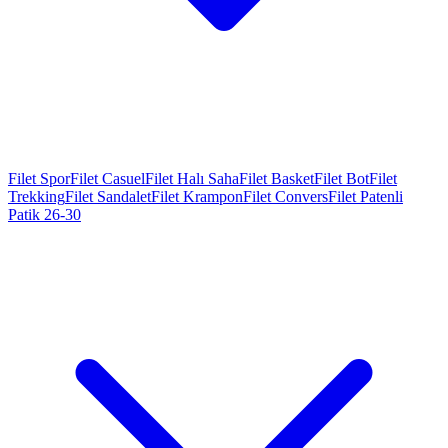
Filet Spor
Filet Casuel
Filet Halı Saha
Filet Basket
Filet Bot
Filet
Trekking
Filet Sandalet
Filet Krampon
Filet Convers
Filet Patenli
Patik 26-30