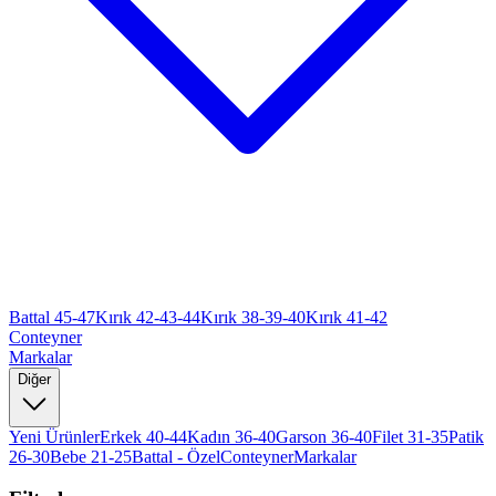
Battal 45-47
Kırık 42-43-44
Kırık 38-39-40
Kırık 41-42
Conteyner
Markalar
Diğer
Yeni Ürünler
Erkek 40-44
Kadın 36-40
Garson 36-40
Filet 31-35
Patik
26-30
Bebe 21-25
Battal - Özel
Conteyner
Markalar