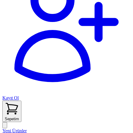
Kayıt Ol
Sepetim
Yeni Ürünler