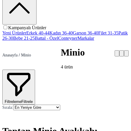
Kampanyalı Ürünler
Yeni Ürünler
Erkek 40-44
Kadın 36-40
Garson 36-40
Filet 31-35
Patik
26-30
Bebe 21-25
Battal - Özel
Conteyner
Markalar
Minio
Anasayfa
/
Minio
4
ürün
Filtreleme
Filtrele
Sırala
: