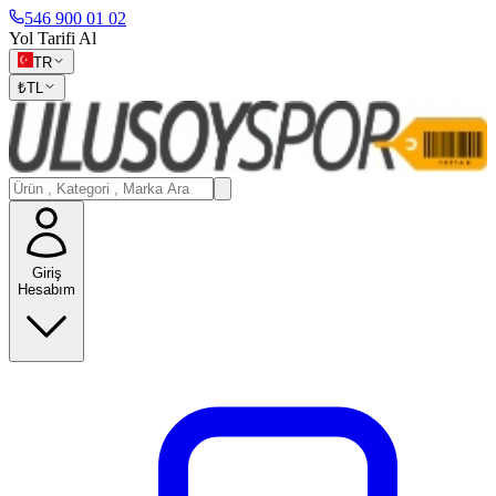
546 900 01 02
Yol Tarifi Al
TR
₺
TL
Giriş
Hesabım