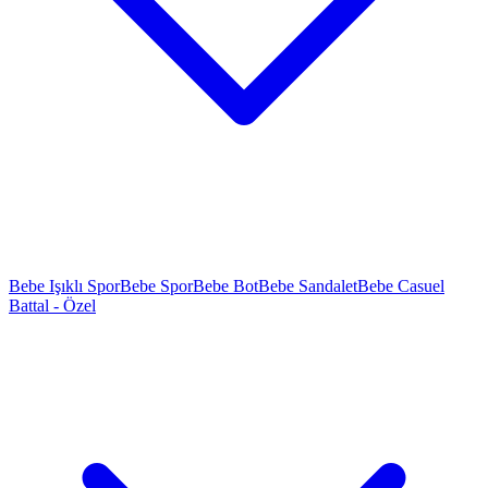
Bebe Işıklı Spor
Bebe Spor
Bebe Bot
Bebe Sandalet
Bebe Casuel
Battal - Özel