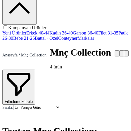
Kampanyalı Ürünler
Yeni Ürünler
Erkek 40-44
Kadın 36-40
Garson 36-40
Filet 31-35
Patik
26-30
Bebe 21-25
Battal - Özel
Conteyner
Markalar
Mnç Collection
Anasayfa
/
Mnç Collection
4
ürün
Filtreleme
Filtrele
Sırala
: