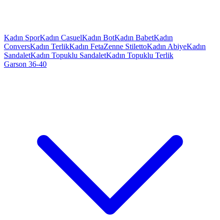
Kadın Spor
Kadın Casuel
Kadın Bot
Kadın Babet
Kadın
Convers
Kadın Terlik
Kadın Feta
Zenne Stiletto
Kadın Abiye
Kadın
Sandalet
Kadın Topuklu Sandalet
Kadın Topuklu Terlik
Garson 36-40