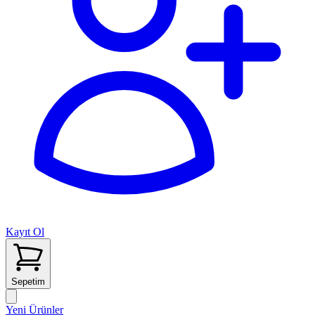
Kayıt Ol
Sepetim
Yeni Ürünler