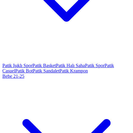
Patik Işıklı Spor
Patik Basket
Patik Halı Saha
Patik Spor
Patik
Casuel
Patik Bot
Patik Sandalet
Patik Krampon
Bebe 21-25