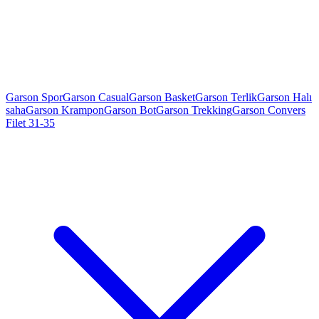
Garson Spor
Garson Casual
Garson Basket
Garson Terlik
Garson Halı
saha
Garson Krampon
Garson Bot
Garson Trekking
Garson Convers
Filet 31-35