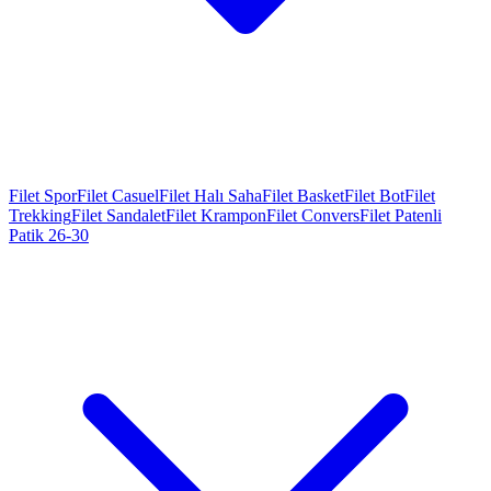
Filet Spor
Filet Casuel
Filet Halı Saha
Filet Basket
Filet Bot
Filet
Trekking
Filet Sandalet
Filet Krampon
Filet Convers
Filet Patenli
Patik 26-30