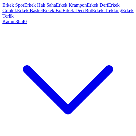
Erkek Spor
Erkek Halı Saha
Erkek Krampon
Erkek Deri
Erkek
Günlük
Erkek Basket
Erkek Bot
Erkek Deri Bot
Erkek Trekking
Erkek
Terlik
Kadın 36-40