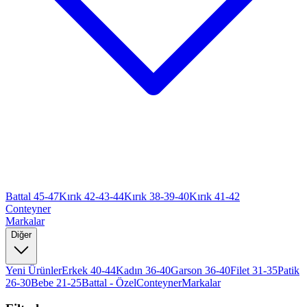
Battal 45-47
Kırık 42-43-44
Kırık 38-39-40
Kırık 41-42
Conteyner
Markalar
Diğer
Yeni Ürünler
Erkek 40-44
Kadın 36-40
Garson 36-40
Filet 31-35
Patik
26-30
Bebe 21-25
Battal - Özel
Conteyner
Markalar