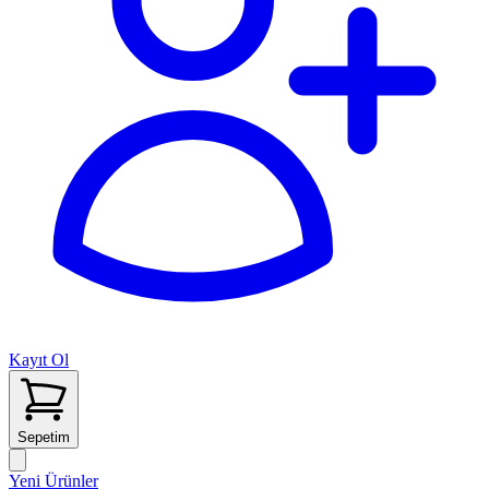
Kayıt Ol
Sepetim
Yeni Ürünler