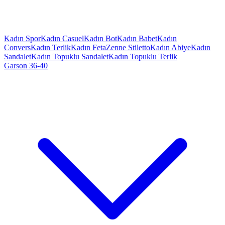
Kadın Spor
Kadın Casuel
Kadın Bot
Kadın Babet
Kadın
Convers
Kadın Terlik
Kadın Feta
Zenne Stiletto
Kadın Abiye
Kadın
Sandalet
Kadın Topuklu Sandalet
Kadın Topuklu Terlik
Garson 36-40