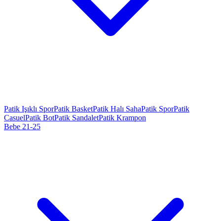
Patik Işıklı Spor
Patik Basket
Patik Halı Saha
Patik Spor
Patik
Casuel
Patik Bot
Patik Sandalet
Patik Krampon
Bebe 21-25