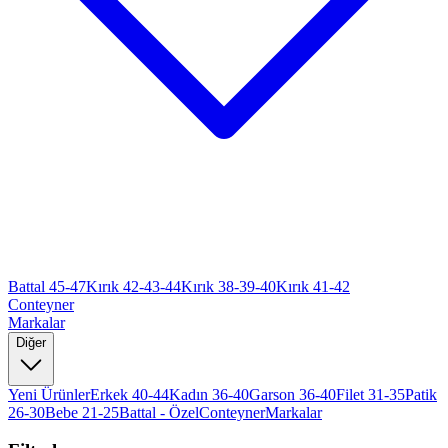
Battal 45-47
Kırık 42-43-44
Kırık 38-39-40
Kırık 41-42
Conteyner
Markalar
Diğer
Yeni Ürünler
Erkek 40-44
Kadın 36-40
Garson 36-40
Filet 31-35
Patik
26-30
Bebe 21-25
Battal - Özel
Conteyner
Markalar