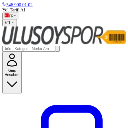
546 900 01 02
Yol Tarifi Al
TR
₺
TL
Giriş
Hesabım