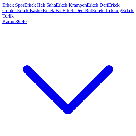
Erkek Spor
Erkek Halı Saha
Erkek Krampon
Erkek Deri
Erkek
Günlük
Erkek Basket
Erkek Bot
Erkek Deri Bot
Erkek Trekking
Erkek
Terlik
Kadın 36-40