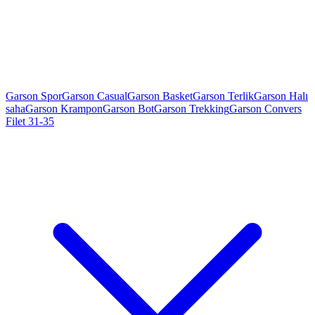
Garson Spor
Garson Casual
Garson Basket
Garson Terlik
Garson Halı
saha
Garson Krampon
Garson Bot
Garson Trekking
Garson Convers
Filet 31-35