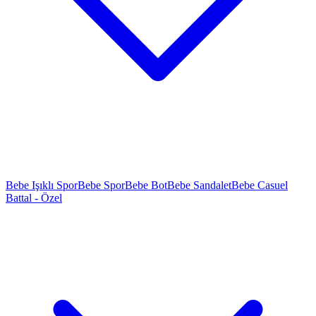
Bebe Işıklı Spor
Bebe Spor
Bebe Bot
Bebe Sandalet
Bebe Casuel
Battal - Özel