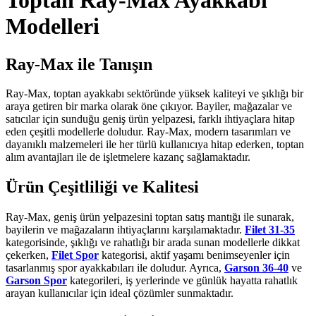
Toptan Ray-Max Ayakkabı
Modelleri
Ray-Max ile Tanışın
Ray-Max, toptan ayakkabı sektöründe yüksek kaliteyi ve şıklığı bir
araya getiren bir marka olarak öne çıkıyor. Bayiler, mağazalar ve
satıcılar için sunduğu geniş ürün yelpazesi, farklı ihtiyaçlara hitap
eden çeşitli modellerle doludur. Ray-Max, modern tasarımları ve
dayanıklı malzemeleri ile her türlü kullanıcıya hitap ederken, toptan
alım avantajları ile de işletmelere kazanç sağlamaktadır.
Ürün Çeşitliliği ve Kalitesi
Ray-Max, geniş ürün yelpazesini toptan satış mantığı ile sunarak,
bayilerin ve mağazaların ihtiyaçlarını karşılamaktadır.
Filet 31-35
kategorisinde, şıklığı ve rahatlığı bir arada sunan modellerle dikkat
çekerken,
Filet Spor
kategorisi, aktif yaşamı benimseyenler için
tasarlanmış spor ayakkabıları ile doludur. Ayrıca,
Garson 36-40
ve
Garson Spor
kategorileri, iş yerlerinde ve günlük hayatta rahatlık
arayan kullanıcılar için ideal çözümler sunmaktadır.