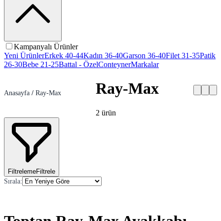
Kampanyalı Ürünler
Yeni Ürünler
Erkek 40-44
Kadın 36-40
Garson 36-40
Filet 31-35
Patik
26-30
Bebe 21-25
Battal - Özel
Conteyner
Markalar
Ray-Max
Anasayfa
/
Ray-Max
2
ürün
Filtreleme
Filtrele
Sırala
: