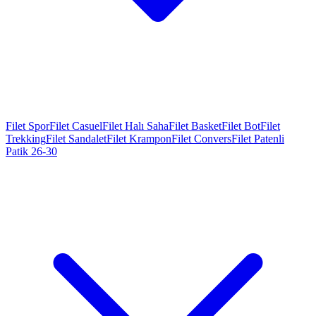
Filet Spor
Filet Casuel
Filet Halı Saha
Filet Basket
Filet Bot
Filet
Trekking
Filet Sandalet
Filet Krampon
Filet Convers
Filet Patenli
Patik 26-30