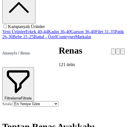
Kampanyalı Ürünler
Yeni Ürünler
Erkek 40-44
Kadın 36-40
Garson 36-40
Filet 31-35
Patik
26-30
Bebe 21-25
Battal - Özel
Conteyner
Markalar
Renas
Anasayfa
/
Renas
121
ürün
Filtreleme
Filtrele
Sırala
:
Toptan Renas Ayakkabı