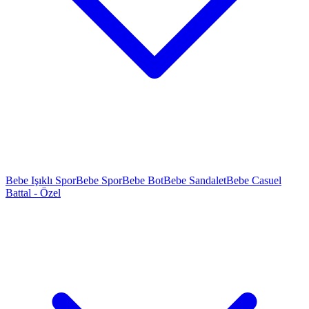
Bebe Işıklı Spor
Bebe Spor
Bebe Bot
Bebe Sandalet
Bebe Casuel
Battal - Özel