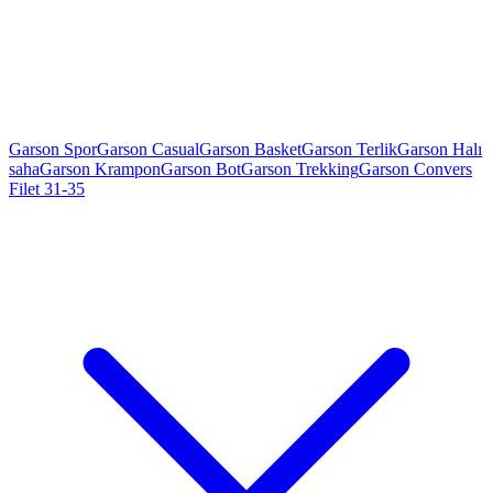
Garson Spor
Garson Casual
Garson Basket
Garson Terlik
Garson Halı
saha
Garson Krampon
Garson Bot
Garson Trekking
Garson Convers
Filet 31-35