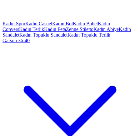
Kadın Spor
Kadın Casuel
Kadın Bot
Kadın Babet
Kadın
Convers
Kadın Terlik
Kadın Feta
Zenne Stiletto
Kadın Abiye
Kadın
Sandalet
Kadın Topuklu Sandalet
Kadın Topuklu Terlik
Garson 36-40