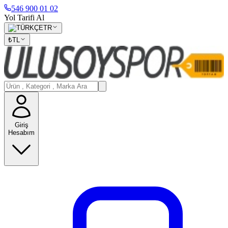
546 900 01 02
Yol Tarifi Al
TR
₺
TL
Giriş
Hesabım