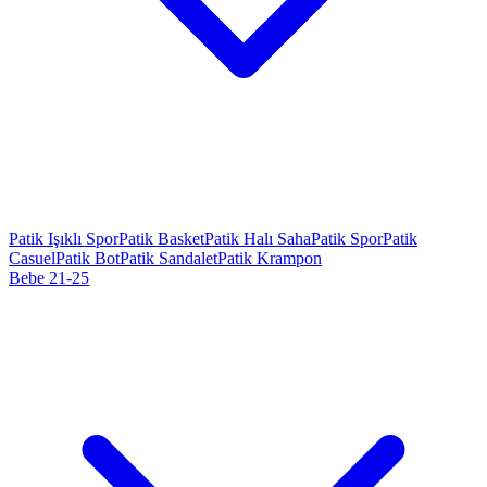
Patik Işıklı Spor
Patik Basket
Patik Halı Saha
Patik Spor
Patik
Casuel
Patik Bot
Patik Sandalet
Patik Krampon
Bebe 21-25