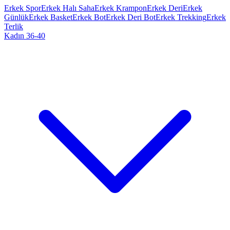
Erkek Spor
Erkek Halı Saha
Erkek Krampon
Erkek Deri
Erkek
Günlük
Erkek Basket
Erkek Bot
Erkek Deri Bot
Erkek Trekking
Erkek
Terlik
Kadın 36-40