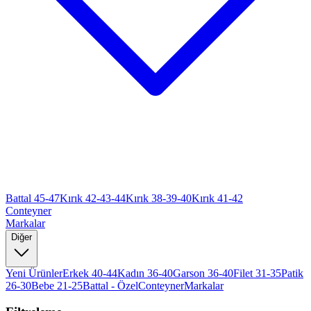
Battal 45-47
Kırık 42-43-44
Kırık 38-39-40
Kırık 41-42
Conteyner
Markalar
Diğer
Yeni Ürünler
Erkek 40-44
Kadın 36-40
Garson 36-40
Filet 31-35
Patik
26-30
Bebe 21-25
Battal - Özel
Conteyner
Markalar