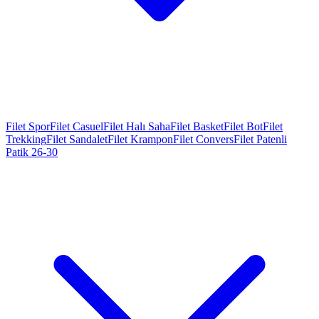
Filet Spor
Filet Casuel
Filet Halı Saha
Filet Basket
Filet Bot
Filet
Trekking
Filet Sandalet
Filet Krampon
Filet Convers
Filet Patenli
Patik 26-30