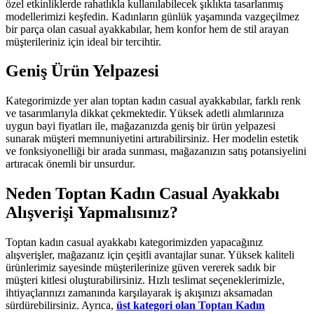
özel etkinliklerde rahatlıkla kullanılabilecek şıklıkta tasarlanmış
modellerimizi keşfedin. Kadınların günlük yaşamında vazgeçilmez
bir parça olan casual ayakkabılar, hem konfor hem de stil arayan
müşterileriniz için ideal bir tercihtir.
Geniş Ürün Yelpazesi
Kategorimizde yer alan toptan kadın casual ayakkabılar, farklı renk
ve tasarımlarıyla dikkat çekmektedir. Yüksek adetli alımlarınıza
uygun bayi fiyatları ile, mağazanızda geniş bir ürün yelpazesi
sunarak müşteri memnuniyetini artırabilirsiniz. Her modelin estetik
ve fonksiyonelliği bir arada sunması, mağazanızın satış potansiyelini
artıracak önemli bir unsurdur.
Neden Toptan Kadın Casual Ayakkabı
Alışverişi Yapmalısınız?
Toptan kadın casual ayakkabı kategorimizden yapacağınız
alışverişler, mağazanız için çeşitli avantajlar sunar. Yüksek kaliteli
ürünlerimiz sayesinde müşterilerinize güven vererek sadık bir
müşteri kitlesi oluşturabilirsiniz. Hızlı teslimat seçeneklerimizle,
ihtiyaçlarınızı zamanında karşılayarak iş akışınızı aksamadan
sürdürebilirsiniz. Ayrıca,
üst kategori olan Toptan Kadın