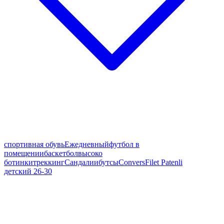
спортивная обувь
Ежедневный
футбол в
помещении
баскетбол
высоко
ботинки
треккинг
Сандалии
бутсы
Convers
Filet Patenli
детский 26-30