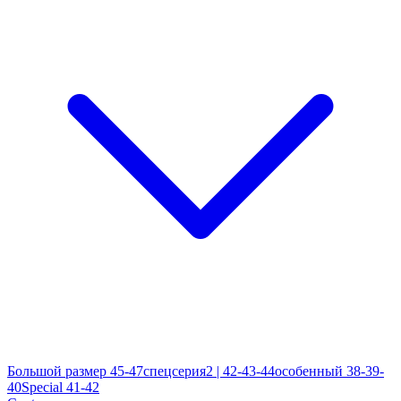
Большой размер 45-47
спецсерия2 | 42-43-44
особенный 38-39-
40
Special 41-42