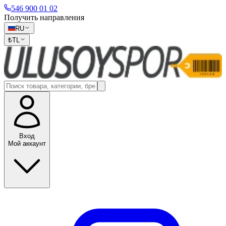
546 900 01 02
Получить направления
RU
₺
TL
Вход
Мой аккаунт