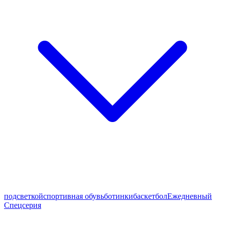
подсветкой
спортивная обувь
ботинки
баскетбол
Ежедневный
Спецсерия