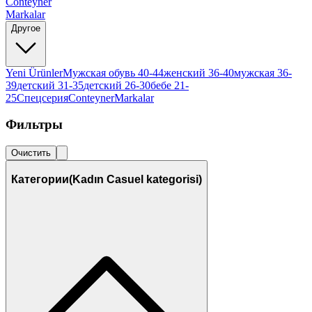
Conteyner
Markalar
Другое
Yeni Ürünler
Мужская обувь 40-44
женский 36-40
мужская 36-
39
детский 31-35
детский 26-30
бебе 21-
25
Спецсерия
Conteyner
Markalar
Фильтры
Очистить
Категории
(Kadın Casuel kategorisi)