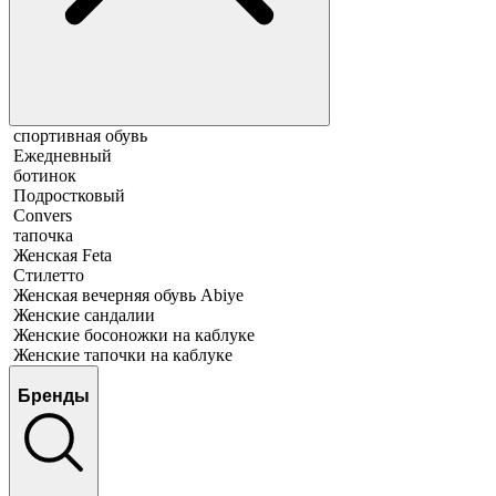
спортивная обувь
Ежедневный
ботинок
Подростковый
Convers
тапочка
Женская Feta
Стилетто
Женская вечерняя обувь Abiye
Женские сандалии
Женские босоножки на каблуке
Женские тапочки на каблуке
Бренды