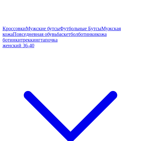
Кроссовки
Мужские бутсы
Футбольные Бутсы
Мужская
кожа
Повседневная обувь
баскетбол
ботинки
кожа
ботинки
треккинг
тапочка
женский 36-40