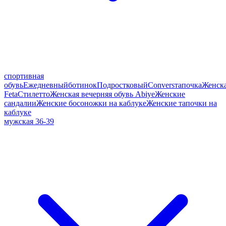
спортивная
обувь
Ежедневный
ботинок
Подростковый
Convers
тапочка
Женск
Feta
Стилетто
Женская вечерняя обувь Abiye
Женские
сандалии
Женские босоножки на каблуке
Женские тапочки на
каблуке
мужская 36-39