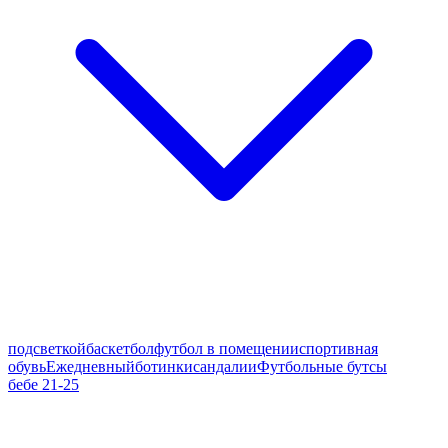
подсветкой
баскетбол
футбол в помещении
спортивная
обувь
Ежедневный
ботинки
сандалии
Футбольные бутсы
бебе 21-25