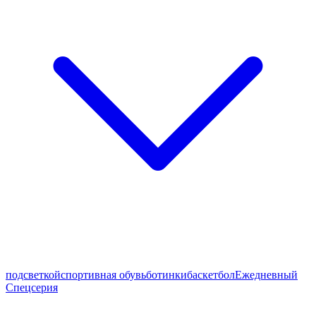
подсветкой
спортивная обувь
ботинки
баскетбол
Ежедневный
Спецсерия