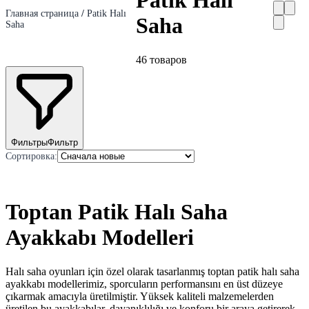
Patik Halı
Главная страница
/
Patik Halı
Saha
Saha
46
товаров
Фильтры
Фильтр
Сортировка
:
Toptan Patik Halı Saha
Ayakkabı Modelleri
Halı saha oyunları için özel olarak tasarlanmış toptan patik halı saha
ayakkabı modellerimiz, sporcuların performansını en üst düzeye
çıkarmak amacıyla üretilmiştir. Yüksek kaliteli malzemelerden
üretilen bu ayakkabılar, dayanıklılığı ve konforu bir araya getirerek,