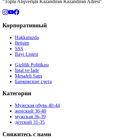
"Toplu Alışverişin Kazandıran Kazandıran Adresi"
Корпоративный
Hakkımızda
İletişim
SSS
Bayi Listesi
Gizlilik Politikası
İptal ve İade
Mesafeli Satış
Банковские счета
Категории
Мужская обувь 40-44
женский 36-40
мужская 36-39
детский 31-35
Свяжитесь с нами