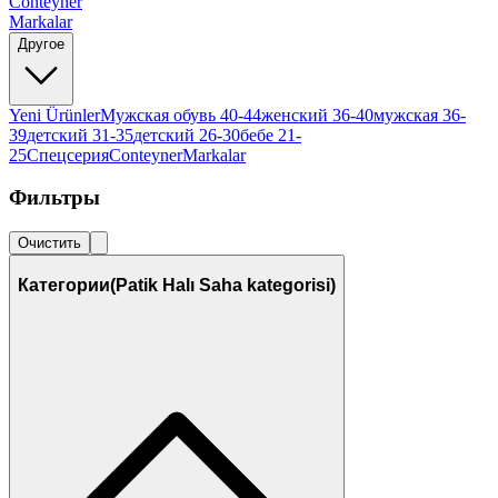
Conteyner
Markalar
Другое
Yeni Ürünler
Мужская обувь 40-44
женский 36-40
мужская 36-
39
детский 31-35
детский 26-30
бебе 21-
25
Спецсерия
Conteyner
Markalar
Фильтры
Очистить
Категории
(Patik Halı Saha kategorisi)