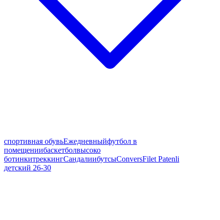
спортивная обувь
Ежедневный
футбол в
помещении
баскетбол
высоко
ботинки
треккинг
Сандалии
бутсы
Convers
Filet Patenli
детский 26-30