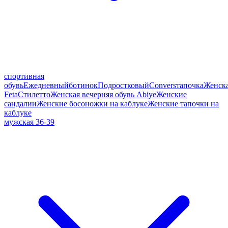
спортивная
обувь
Ежедневный
ботинок
Подростковый
Convers
тапочка
Женск
Feta
Стилетто
Женская вечерняя обувь Abiye
Женские
сандалии
Женские босоножки на каблуке
Женские тапочки на
каблуке
мужская 36-39