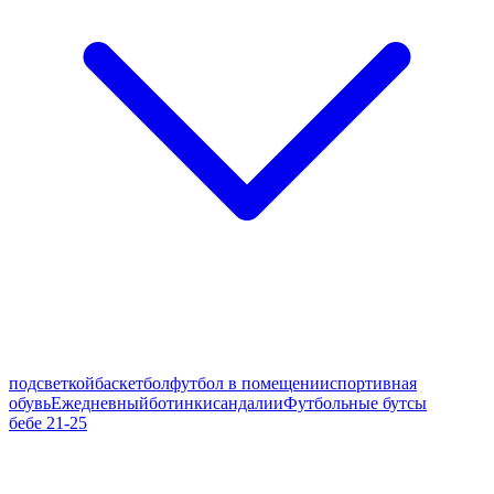
подсветкой
баскетбол
футбол в помещении
спортивная
обувь
Ежедневный
ботинки
сандалии
Футбольные бутсы
бебе 21-25