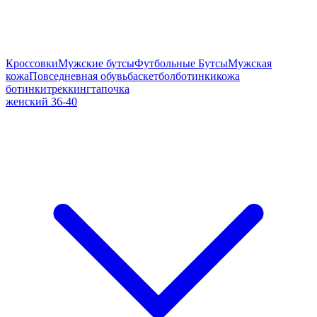
Кроссовки
Мужские бутсы
Футбольные Бутсы
Мужская
кожа
Повседневная обувь
баскетбол
ботинки
кожа
ботинки
треккинг
тапочка
женский 36-40