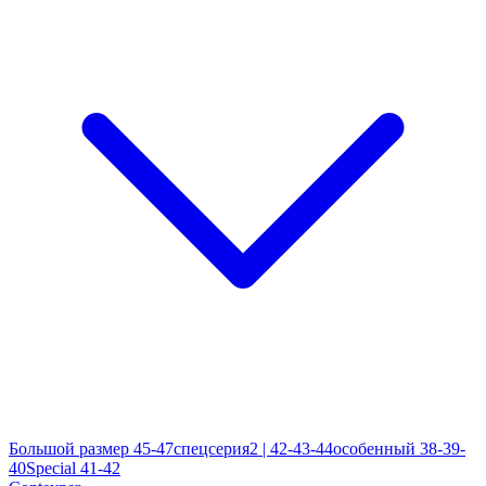
Большой размер 45-47
спецсерия2 | 42-43-44
особенный 38-39-
40
Special 41-42