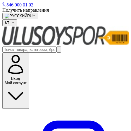
546 900 01 02
Получить направления
RU
₺
TL
Вход
Мой аккаунт