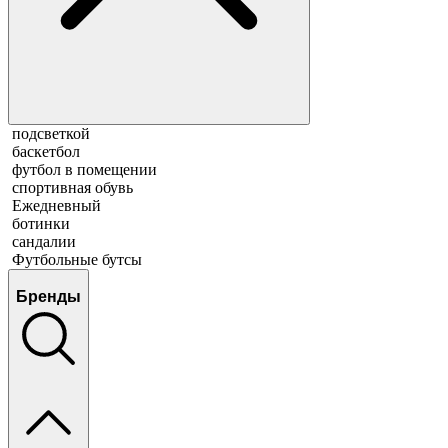
подсветкой
баскетбол
футбол в помещении
спортивная обувь
Ежедневный
ботинки
сандалии
Футбольные бутсы
Бренды