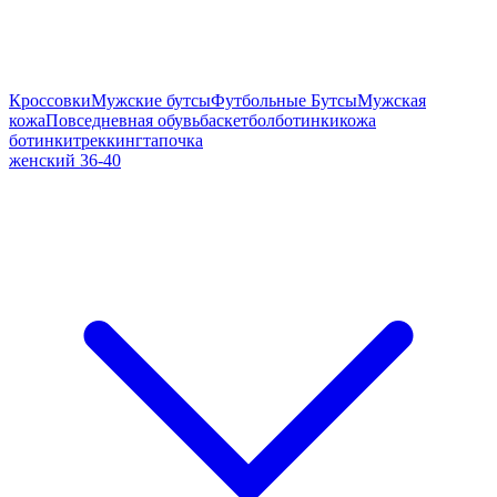
Кроссовки
Мужские бутсы
Футбольные Бутсы
Мужская
кожа
Повседневная обувь
баскетбол
ботинки
кожа
ботинки
треккинг
тапочка
женский 36-40