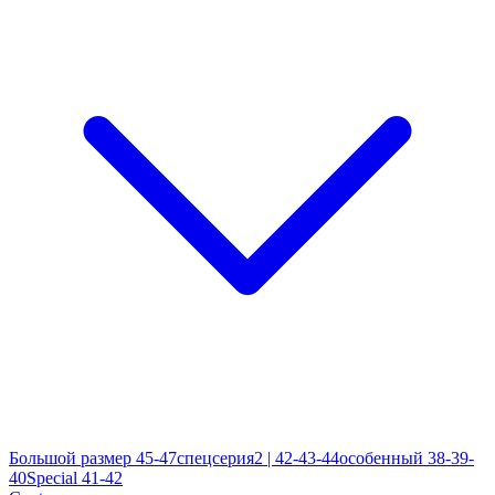
Большой размер 45-47
спецсерия2 | 42-43-44
особенный 38-39-
40
Special 41-42