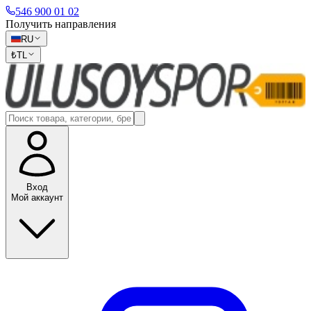
546 900 01 02
Получить направления
RU
₺
TL
Вход
Мой аккаунт