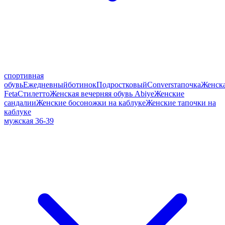
спортивная
обувь
Ежедневный
ботинок
Подростковый
Convers
тапочка
Женск
Feta
Стилетто
Женская вечерняя обувь Abiye
Женские
сандалии
Женские босоножки на каблуке
Женские тапочки на
каблуке
мужская 36-39