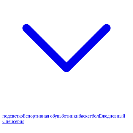
подсветкой
спортивная обувь
ботинки
баскетбол
Ежедневный
Спецсерия