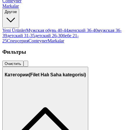
Conteyner
Markalar
Другое
Yeni Ürünler
Мужская обувь 40-44
женский 36-40
мужская 36-
39
детский 31-35
детский 26-30
бебе 21-
25
Спецсерия
Conteyner
Markalar
Фильтры
Очистить
Категории
(Filet Halı Saha kategorisi)