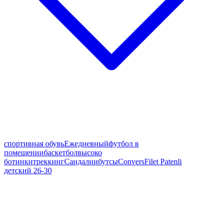
спортивная обувь
Ежедневный
футбол в
помещении
баскетбол
высоко
ботинки
треккинг
Сандалии
бутсы
Convers
Filet Patenli
детский 26-30