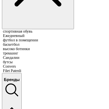
спортивная обувь
Ежедневный
футбол в помещении
баскетбол
высоко ботинки
треккинг
Сандалии
бутсы
Convers
Filet Patenli
Бренды