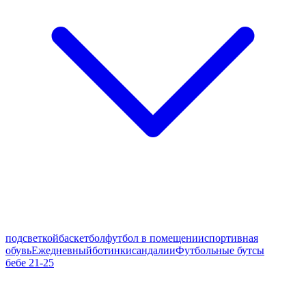
подсветкой
баскетбол
футбол в помещении
спортивная
обувь
Ежедневный
ботинки
сандалии
Футбольные бутсы
бебе 21-25