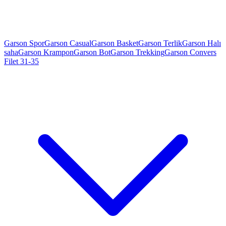
Garson Spor
Garson Casual
Garson Basket
Garson Terlik
Garson Halı
saha
Garson Krampon
Garson Bot
Garson Trekking
Garson Convers
Filet 31-35