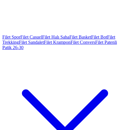
Filet Spor
Filet Casuel
Filet Halı Saha
Filet Basket
Filet Bot
Filet
Trekking
Filet Sandalet
Filet Krampon
Filet Convers
Filet Patenli
Patik 26-30