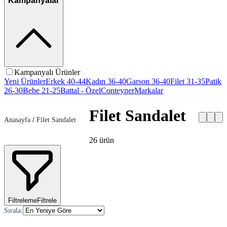
Kampanyalar
Kampanyalı Ürünler
Yeni Ürünler
Erkek 40-44
Kadın 36-40
Garson 36-40
Filet 31-35
Patik
26-30
Bebe 21-25
Battal - Özel
Conteyner
Markalar
Filet Sandalet
Anasayfa
/
Filet Sandalet
26
ürün
Filtreleme
Filtrele
Sırala
: