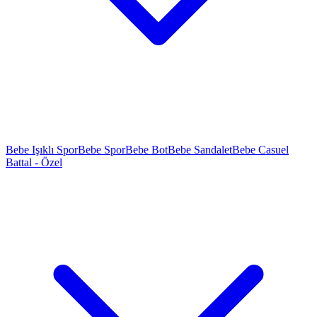
Bebe Işıklı Spor
Bebe Spor
Bebe Bot
Bebe Sandalet
Bebe Casuel
Battal - Özel