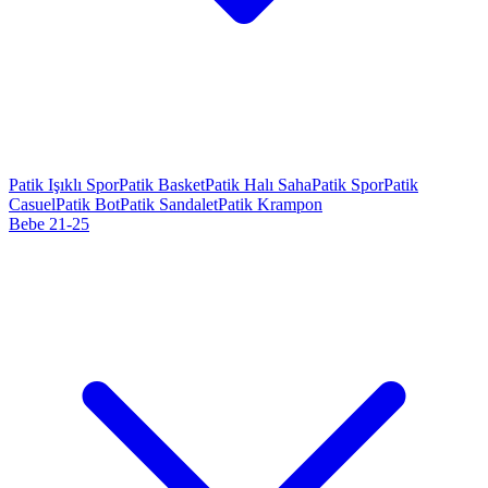
Patik Işıklı Spor
Patik Basket
Patik Halı Saha
Patik Spor
Patik
Casuel
Patik Bot
Patik Sandalet
Patik Krampon
Bebe 21-25