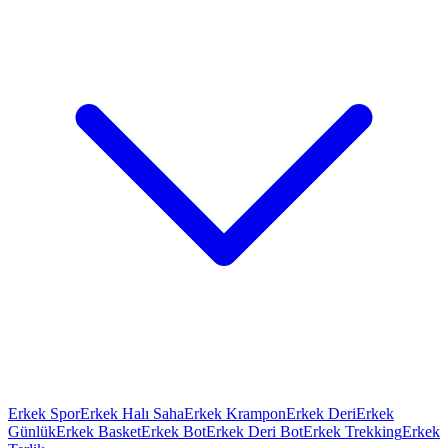
Erkek Spor
Erkek Halı Saha
Erkek Krampon
Erkek Deri
Erkek
Günlük
Erkek Basket
Erkek Bot
Erkek Deri Bot
Erkek Trekking
Erkek