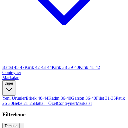
Battal 45-47
Kırık 42-43-44
Kırık 38-39-40
Kırık 41-42
Conteyner
Markalar
Diğer
Yeni Ürünler
Erkek 40-44
Kadın 36-40
Garson 36-40
Filet 31-35
Patik
26-30
Bebe 21-25
Battal - Özel
Conteyner
Markalar
Filtreleme
Temizle