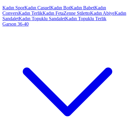
Kadın Spor
Kadın Casuel
Kadın Bot
Kadın Babet
Kadın
Convers
Kadın Terlik
Kadın Feta
Zenne Stiletto
Kadın Abiye
Kadın
Sandalet
Kadın Topuklu Sandalet
Kadın Topuklu Terlik
Garson 36-40