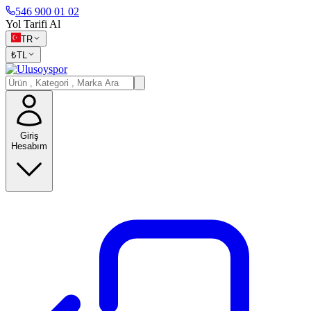
546 900 01 02
Yol Tarifi Al
TR
₺
TL
Giriş
Hesabım