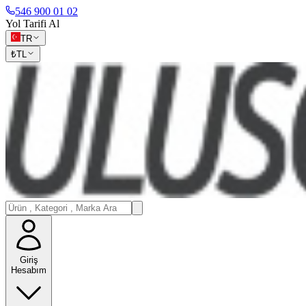
546 900 01 02
Yol Tarifi Al
TR
₺
TL
Giriş
Hesabım