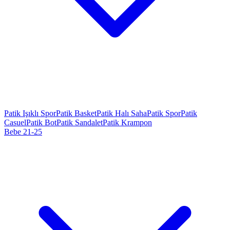
Patik Işıklı Spor
Patik Basket
Patik Halı Saha
Patik Spor
Patik
Casuel
Patik Bot
Patik Sandalet
Patik Krampon
Bebe 21-25