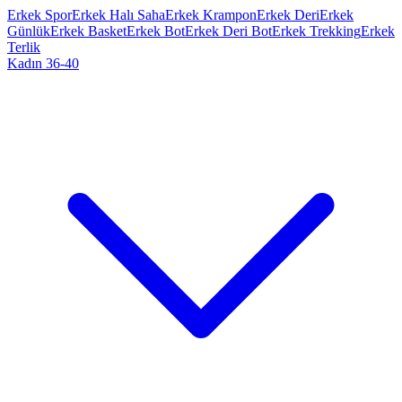
Erkek Spor
Erkek Halı Saha
Erkek Krampon
Erkek Deri
Erkek
Günlük
Erkek Basket
Erkek Bot
Erkek Deri Bot
Erkek Trekking
Erkek
Terlik
Kadın 36-40