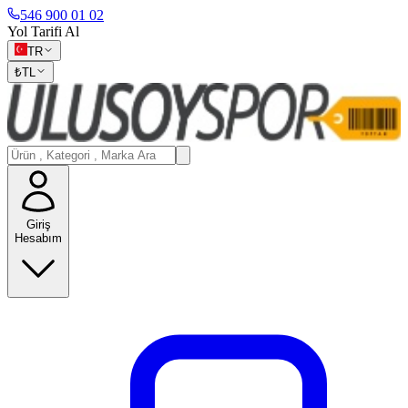
546 900 01 02
Yol Tarifi Al
TR
₺
TL
Giriş
Hesabım