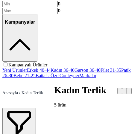
₺
₺
Kampanyalar
Kampanyalı Ürünler
Yeni Ürünler
Erkek 40-44
Kadın 36-40
Garson 36-40
Filet 31-35
Patik
26-30
Bebe 21-25
Battal - Özel
Conteyner
Markalar
Kadın Terlik
Anasayfa
/
Kadın Terlik
5
ürün