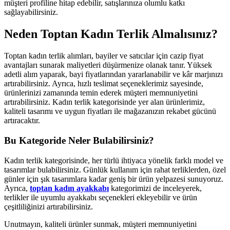
müşteri profiline hitap edebilir, satışlarınıza olumlu katkı
sağlayabilirsiniz.
Neden Toptan Kadın Terlik Almalısınız?
Toptan kadın terlik alımları, bayiler ve satıcılar için cazip fiyat
avantajları sunarak maliyetleri düşürmenize olanak tanır. Yüksek
adetli alım yaparak, bayi fiyatlarından yararlanabilir ve kâr marjınızı
artırabilirsiniz. Ayrıca, hızlı teslimat seçeneklerimiz sayesinde,
ürünlerinizi zamanında temin ederek müşteri memnuniyetini
artırabilirsiniz. Kadın terlik kategorisinde yer alan ürünlerimiz,
kaliteli tasarımı ve uygun fiyatları ile mağazanızın rekabet gücünü
artıracaktır.
Bu Kategoride Neler Bulabilirsiniz?
Kadın terlik kategorisinde, her türlü ihtiyaca yönelik farklı model ve
tasarımlar bulabilirsiniz. Günlük kullanım için rahat terliklerden, özel
günler için şık tasarımlara kadar geniş bir ürün yelpazesi sunuyoruz.
Ayrıca,
toptan kadın ayakkabı
kategorimizi de inceleyerek,
terlikler ile uyumlu ayakkabı seçenekleri ekleyebilir ve ürün
çeşitliliğinizi artırabilirsiniz.
Unutmayın, kaliteli ürünler sunmak, müşteri memnuniyetini