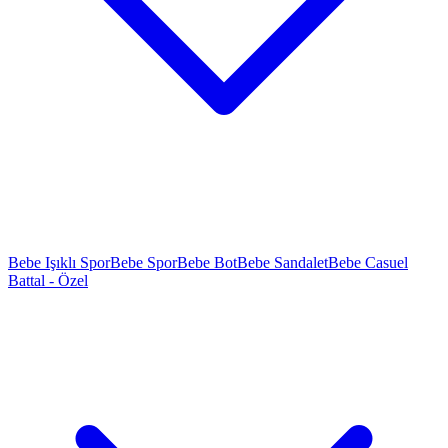
Bebe Işıklı Spor
Bebe Spor
Bebe Bot
Bebe Sandalet
Bebe Casuel
Battal - Özel