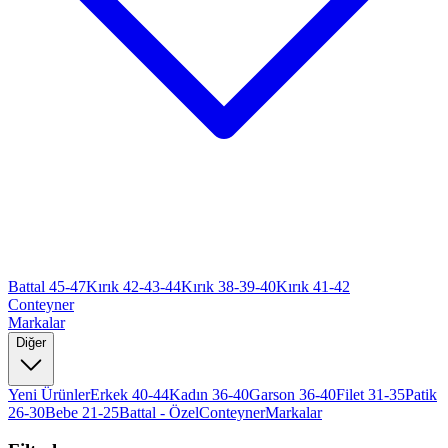
Battal 45-47
Kırık 42-43-44
Kırık 38-39-40
Kırık 41-42
Conteyner
Markalar
Diğer
Yeni Ürünler
Erkek 40-44
Kadın 36-40
Garson 36-40
Filet 31-35
Patik
26-30
Bebe 21-25
Battal - Özel
Conteyner
Markalar