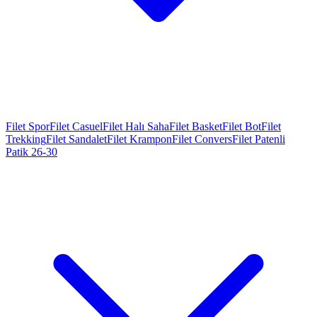
Filet Spor
Filet Casuel
Filet Halı Saha
Filet Basket
Filet Bot
Filet
Trekking
Filet Sandalet
Filet Krampon
Filet Convers
Filet Patenli
Patik 26-30