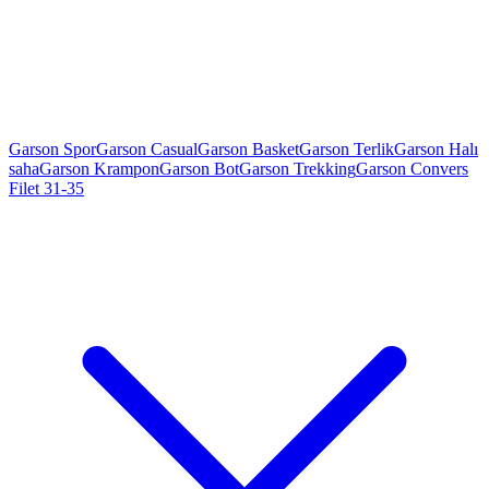
Garson Spor
Garson Casual
Garson Basket
Garson Terlik
Garson Halı
saha
Garson Krampon
Garson Bot
Garson Trekking
Garson Convers
Filet 31-35