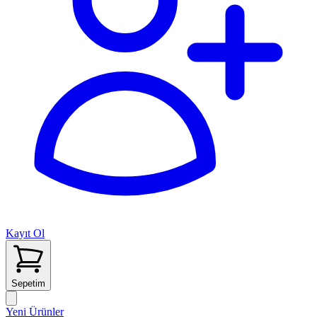
Kayıt Ol
Sepetim
Yeni Ürünler