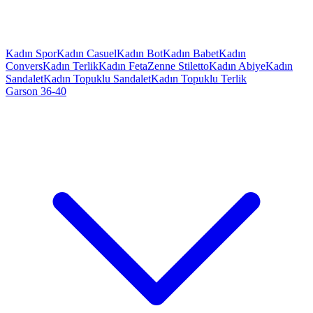
Kadın Spor
Kadın Casuel
Kadın Bot
Kadın Babet
Kadın
Convers
Kadın Terlik
Kadın Feta
Zenne Stiletto
Kadın Abiye
Kadın
Sandalet
Kadın Topuklu Sandalet
Kadın Topuklu Terlik
Garson 36-40