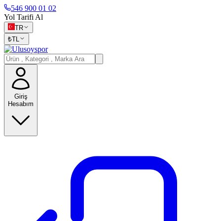
546 900 01 02
Yol Tarifi Al
TR
₺
TL
Giriş
Hesabım