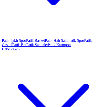
Patik Işıklı Spor
Patik Basket
Patik Halı Saha
Patik Spor
Patik
Casuel
Patik Bot
Patik Sandalet
Patik Krampon
Bebe 21-25