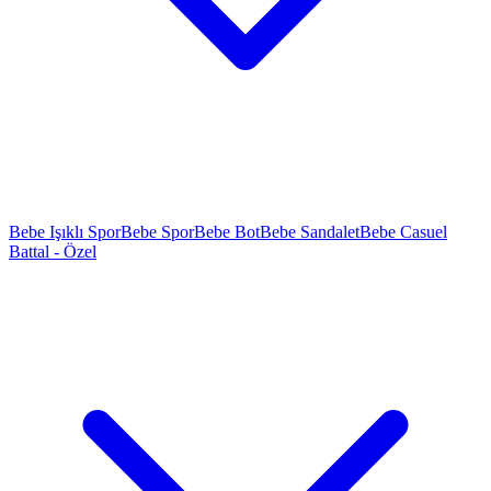
Bebe Işıklı Spor
Bebe Spor
Bebe Bot
Bebe Sandalet
Bebe Casuel
Battal - Özel