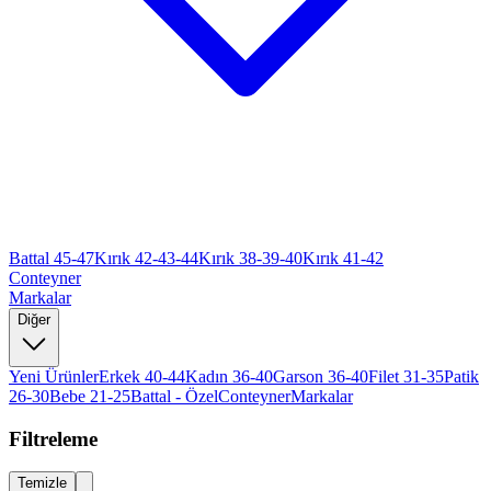
Battal 45-47
Kırık 42-43-44
Kırık 38-39-40
Kırık 41-42
Conteyner
Markalar
Diğer
Yeni Ürünler
Erkek 40-44
Kadın 36-40
Garson 36-40
Filet 31-35
Patik
26-30
Bebe 21-25
Battal - Özel
Conteyner
Markalar
Filtreleme
Temizle