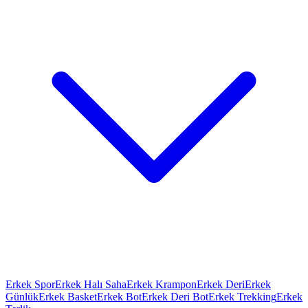
Erkek Spor
Erkek Halı Saha
Erkek Krampon
Erkek Deri
Erkek
Günlük
Erkek Basket
Erkek Bot
Erkek Deri Bot
Erkek Trekking
Erkek