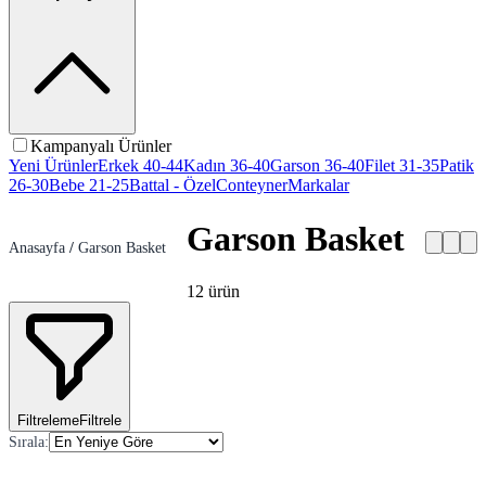
Kampanyalı Ürünler
Yeni Ürünler
Erkek 40-44
Kadın 36-40
Garson 36-40
Filet 31-35
Patik
26-30
Bebe 21-25
Battal - Özel
Conteyner
Markalar
Garson Basket
Anasayfa
/
Garson Basket
12
ürün
Filtreleme
Filtrele
Sırala
: