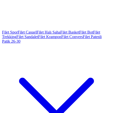
Filet Spor
Filet Casuel
Filet Halı Saha
Filet Basket
Filet Bot
Filet
Trekking
Filet Sandalet
Filet Krampon
Filet Convers
Filet Patenli
Patik 26-30