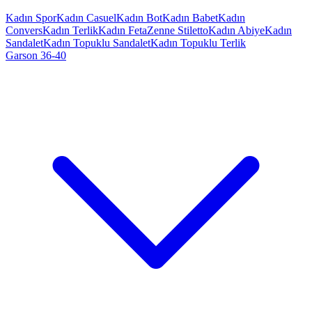
Kadın Spor
Kadın Casuel
Kadın Bot
Kadın Babet
Kadın
Convers
Kadın Terlik
Kadın Feta
Zenne Stiletto
Kadın Abiye
Kadın
Sandalet
Kadın Topuklu Sandalet
Kadın Topuklu Terlik
Garson 36-40