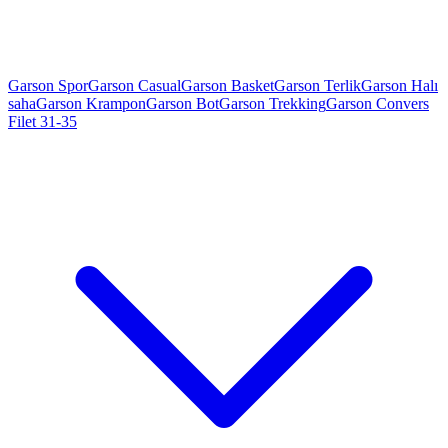
Garson Spor
Garson Casual
Garson Basket
Garson Terlik
Garson Halı
saha
Garson Krampon
Garson Bot
Garson Trekking
Garson Convers
Filet 31-35