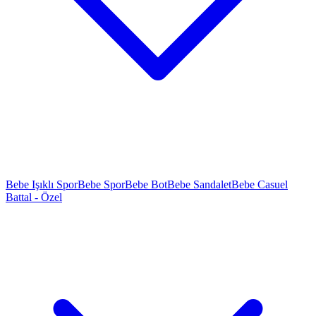
Bebe Işıklı Spor
Bebe Spor
Bebe Bot
Bebe Sandalet
Bebe Casuel
Battal - Özel