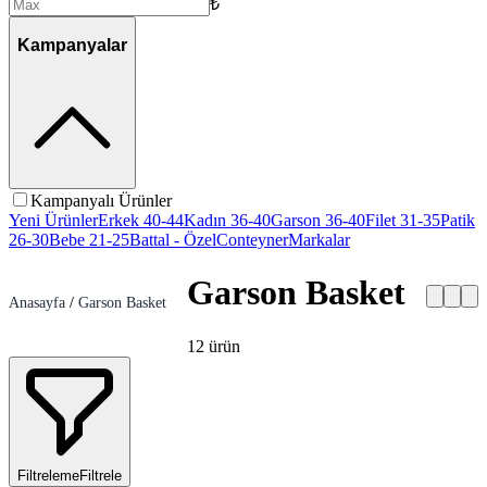
₺
Kampanyalar
Kampanyalı Ürünler
Yeni Ürünler
Erkek 40-44
Kadın 36-40
Garson 36-40
Filet 31-35
Patik
26-30
Bebe 21-25
Battal - Özel
Conteyner
Markalar
Garson Basket
Anasayfa
/
Garson Basket
12
ürün
Filtreleme
Filtrele