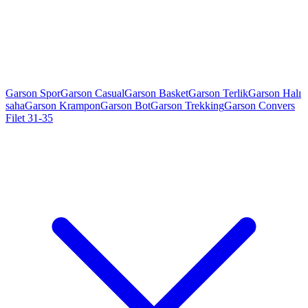
Garson Spor
Garson Casual
Garson Basket
Garson Terlik
Garson Halı
saha
Garson Krampon
Garson Bot
Garson Trekking
Garson Convers
Filet 31-35