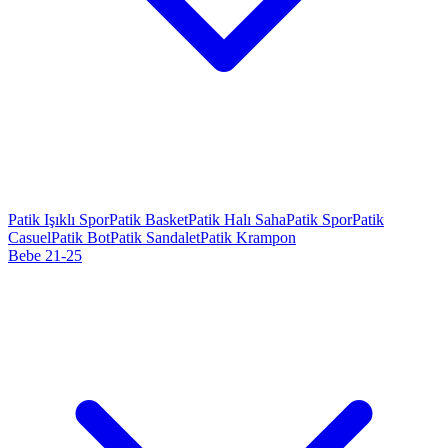
Patik Işıklı Spor
Patik Basket
Patik Halı Saha
Patik Spor
Patik
Casuel
Patik Bot
Patik Sandalet
Patik Krampon
Bebe 21-25