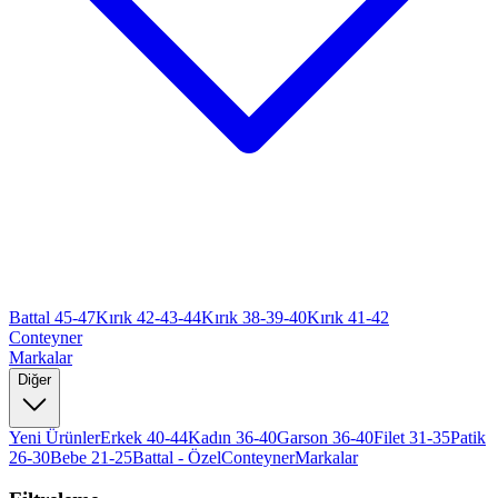
Battal 45-47
Kırık 42-43-44
Kırık 38-39-40
Kırık 41-42
Conteyner
Markalar
Diğer
Yeni Ürünler
Erkek 40-44
Kadın 36-40
Garson 36-40
Filet 31-35
Patik
26-30
Bebe 21-25
Battal - Özel
Conteyner
Markalar