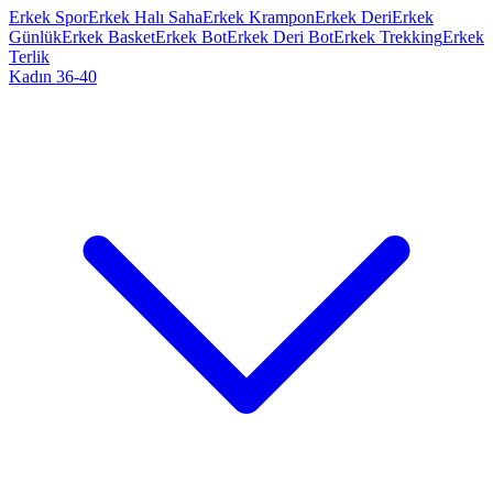
Erkek Spor
Erkek Halı Saha
Erkek Krampon
Erkek Deri
Erkek
Günlük
Erkek Basket
Erkek Bot
Erkek Deri Bot
Erkek Trekking
Erkek
Terlik
Kadın 36-40