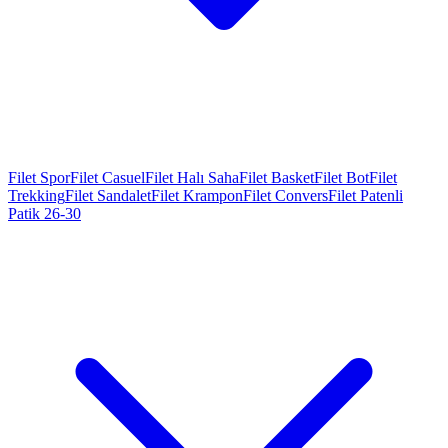
Filet Spor
Filet Casuel
Filet Halı Saha
Filet Basket
Filet Bot
Filet
Trekking
Filet Sandalet
Filet Krampon
Filet Convers
Filet Patenli
Patik 26-30