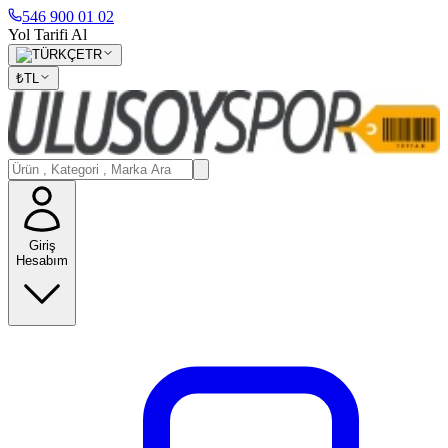
546 900 01 02
Yol Tarifi Al
TR
₺
TL
Giriş
Hesabım