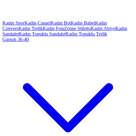
Kadın Spor
Kadın Casuel
Kadın Bot
Kadın Babet
Kadın
Convers
Kadın Terlik
Kadın Feta
Zenne Stiletto
Kadın Abiye
Kadın
Sandalet
Kadın Topuklu Sandalet
Kadın Topuklu Terlik
Garson 36-40