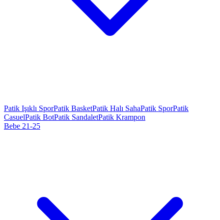
Patik Işıklı Spor
Patik Basket
Patik Halı Saha
Patik Spor
Patik
Casuel
Patik Bot
Patik Sandalet
Patik Krampon
Bebe 21-25