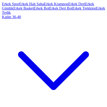
Erkek Spor
Erkek Halı Saha
Erkek Krampon
Erkek Deri
Erkek
Günlük
Erkek Basket
Erkek Bot
Erkek Deri Bot
Erkek Trekking
Erkek
Terlik
Kadın 36-40