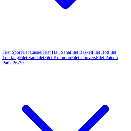
Filet Spor
Filet Casuel
Filet Halı Saha
Filet Basket
Filet Bot
Filet
Trekking
Filet Sandalet
Filet Krampon
Filet Convers
Filet Patenli
Patik 26-30