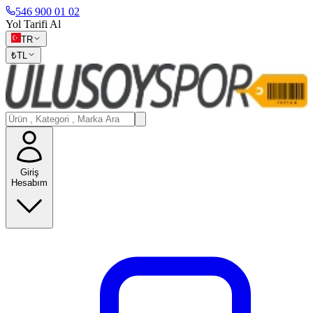
546 900 01 02
Yol Tarifi Al
TR
₺
TL
Giriş
Hesabım