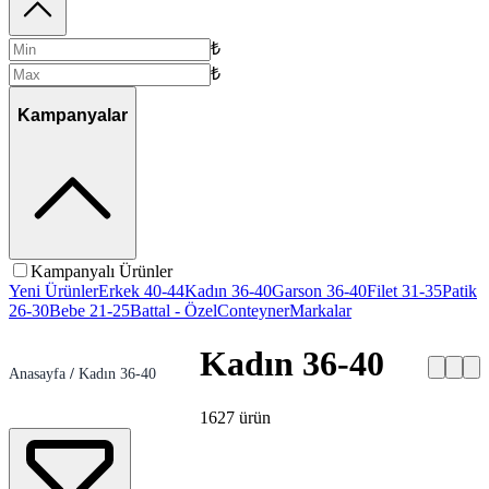
₺
₺
Kampanyalar
Kampanyalı Ürünler
Yeni Ürünler
Erkek 40-44
Kadın 36-40
Garson 36-40
Filet 31-35
Patik
26-30
Bebe 21-25
Battal - Özel
Conteyner
Markalar
Kadın 36-40
Anasayfa
/
Kadın 36-40
1627
ürün