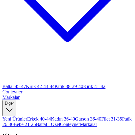
Battal 45-47
Kırık 42-43-44
Kırık 38-39-40
Kırık 41-42
Conteyner
Markalar
Diğer
Yeni Ürünler
Erkek 40-44
Kadın 36-40
Garson 36-40
Filet 31-35
Patik
26-30
Bebe 21-25
Battal - Özel
Conteyner
Markalar