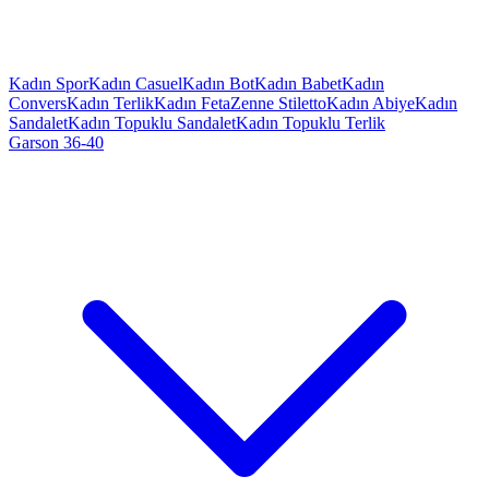
Kadın Spor
Kadın Casuel
Kadın Bot
Kadın Babet
Kadın
Convers
Kadın Terlik
Kadın Feta
Zenne Stiletto
Kadın Abiye
Kadın
Sandalet
Kadın Topuklu Sandalet
Kadın Topuklu Terlik
Garson 36-40