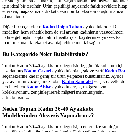
de şıklığı bir arada sunarak, aktif yaşam tarzını benimseyen kadınlar
için ideal bir tercihtir. Ürün çeşitliliği sayesinde farklı zevklere hitap
ederken, mağazanızda dikkat çekici bir koleksiyon oluşturmanıza
olanak tanır.
Diğer bir seçenek ise
Kadın Dolgu Taban
ayakkabılarıdır. Bu
modeller, hem rahatlık hem de stil arayan kadınların vazgeçilmezi
haline gelmiştir. Toptan alım fırsatlarıyla, bayilerinize yüksek kar
marjları sunarak rekabet avantajı elde etmenizi sağlar.
Bu Kategoride Neler Bulabilirsiniz?
Toptan Kadın 36-40 ayakkabı kategorisinde, günlük kullanım için
tasarlanmış
Kadın Casuel
ayakkabılardan, şık ve zarif
Kadın Bot
seçeneklerine kadar geniş bir ürün yelpazesi bulabilirsiniz. Ayrıca,
yaz aylarının vazgeçilmezi olan
Kadın Sandalet
ve şık davetlerde
tercih edilen
Kadın Abiye
ayakkabılarıyla, mağazanızın
koleksiyonunu zenginleştirerek müşteri memnuniyetini
artırabilirsiniz.
Neden Toptan Kadın 36-40 Ayakkabı
Modellerinden Alışveriş Yapmalısınız?
Toptan Kadın 36-40 ayakkabı kategorisi, bayilerinize sunduğu
çeşitlilik ve kalite ile öne çıkmaktadır. Farklı stil ve ihtiyaçlara