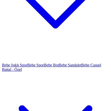
Bebe Işıklı Spor
Bebe Spor
Bebe Bot
Bebe Sandalet
Bebe Casuel
Battal - Özel