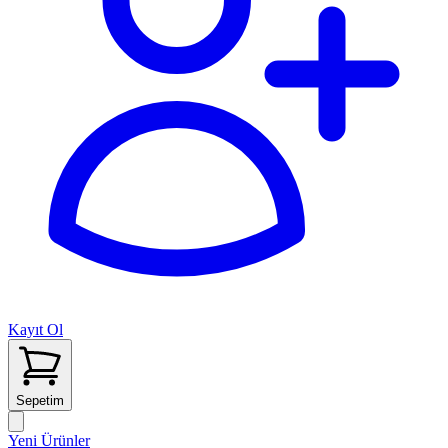
Kayıt Ol
Sepetim
Yeni Ürünler