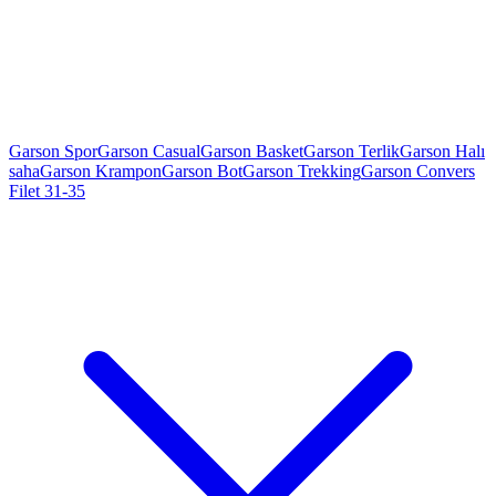
Garson Spor
Garson Casual
Garson Basket
Garson Terlik
Garson Halı
saha
Garson Krampon
Garson Bot
Garson Trekking
Garson Convers
Filet 31-35