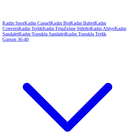
Kadın Spor
Kadın Casuel
Kadın Bot
Kadın Babet
Kadın
Convers
Kadın Terlik
Kadın Feta
Zenne Stiletto
Kadın Abiye
Kadın
Sandalet
Kadın Topuklu Sandalet
Kadın Topuklu Terlik
Garson 36-40