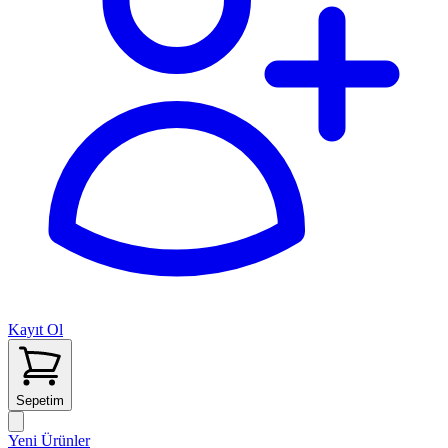
Kayıt Ol
Sepetim
Yeni Ürünler