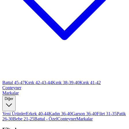
Battal 45-47
Kırık 42-43-44
Kırık 38-39-40
Kırık 41-42
Conteyner
Markalar
Diğer
Yeni Ürünler
Erkek 40-44
Kadın 36-40
Garson 36-40
Filet 31-35
Patik
26-30
Bebe 21-25
Battal - Özel
Conteyner
Markalar