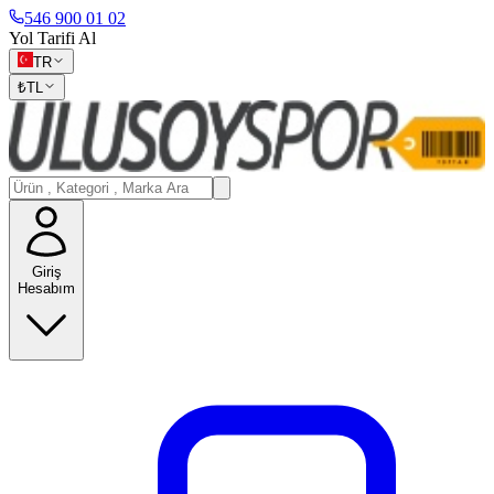
546 900 01 02
Yol Tarifi Al
TR
₺
TL
Giriş
Hesabım