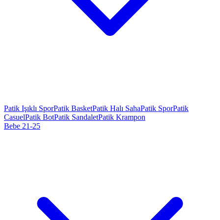
Patik Işıklı Spor
Patik Basket
Patik Halı Saha
Patik Spor
Patik
Casuel
Patik Bot
Patik Sandalet
Patik Krampon
Bebe 21-25