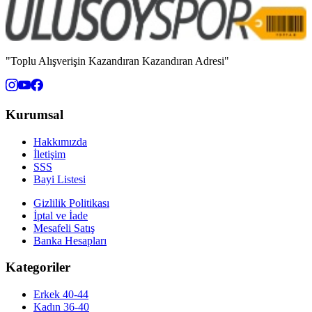
"Toplu Alışverişin Kazandıran Kazandıran Adresi"
Kurumsal
Hakkımızda
İletişim
SSS
Bayi Listesi
Gizlilik Politikası
İptal ve İade
Mesafeli Satış
Banka Hesapları
Kategoriler
Erkek 40-44
Kadın 36-40