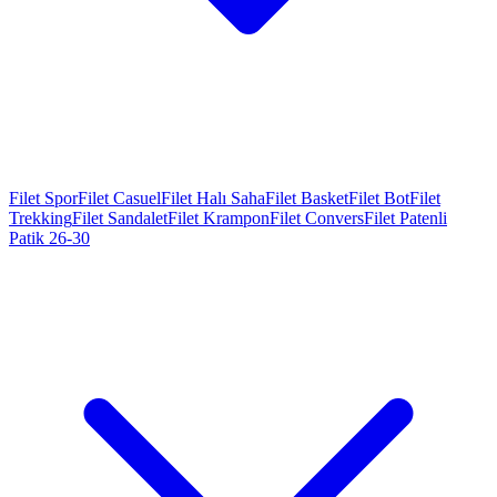
Filet Spor
Filet Casuel
Filet Halı Saha
Filet Basket
Filet Bot
Filet
Trekking
Filet Sandalet
Filet Krampon
Filet Convers
Filet Patenli
Patik 26-30