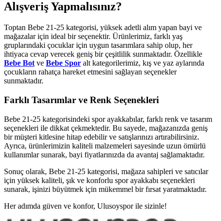
Alışveriş Yapmalısınız?
Toptan Bebe 21-25 kategorisi, yüksek adetli alım yapan bayi ve
mağazalar için ideal bir seçenektir. Ürünlerimiz, farklı yaş
gruplarındaki çocuklar için uygun tasarımlara sahip olup, her
ihtiyaca cevap verecek geniş bir çeşitlilik sunmaktadır. Özellikle
Bebe Bot
ve
Bebe Spor
alt kategorilerimiz, kış ve yaz aylarında
çocukların rahatça hareket etmesini sağlayan seçenekler
sunmaktadır.
Farklı Tasarımlar ve Renk Seçenekleri
Bebe 21-25 kategorisindeki spor ayakkabılar, farklı renk ve tasarım
seçenekleri ile dikkat çekmektedir. Bu sayede, mağazanızda geniş
bir müşteri kitlesine hitap edebilir ve satışlarınızı artırabilirsiniz.
Ayrıca, ürünlerimizin kaliteli malzemeleri sayesinde uzun ömürlü
kullanımlar sunarak, bayi fiyatlarınızda da avantaj sağlamaktadır.
Sonuç olarak, Bebe 21-25 kategorisi, mağaza sahipleri ve satıcılar
için yüksek kaliteli, şık ve konforlu spor ayakkabı seçenekleri
sunarak, işinizi büyütmek için mükemmel bir fırsat yaratmaktadır.
Her adımda güven ve konfor, Ulusoyspor ile sizinle!