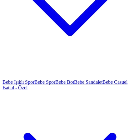
Bebe Işıklı Spor
Bebe Spor
Bebe Bot
Bebe Sandalet
Bebe Casuel
Battal - Özel