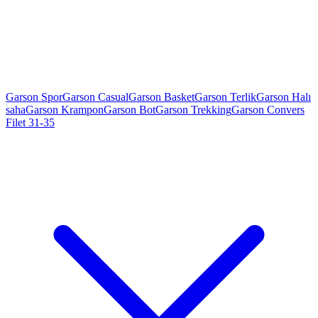
Garson Spor
Garson Casual
Garson Basket
Garson Terlik
Garson Halı
saha
Garson Krampon
Garson Bot
Garson Trekking
Garson Convers
Filet 31-35